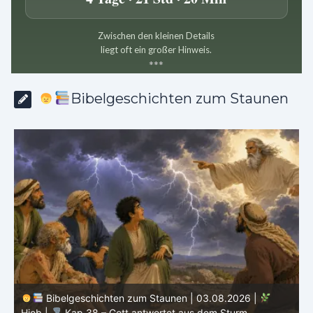
Zwischen den kleinen Details
liegt oft ein großer Hinweis.
*
*
*
Bibelgeschichten zum Staunen
Bibelgeschichten zum Staunen | 02.08.20
.08.2026 |
Hiob |
Kap.37 – Elihu staunt über Gottes Sti
em Sturm
Donner