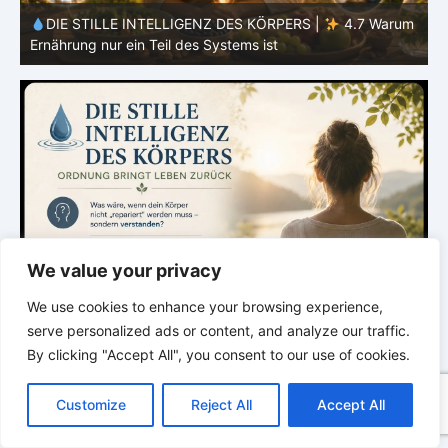
m
DIE STILLE INTELLIGENZ DES KÖRPERS |
4.7 Warum
Ernährung nur ein Teil des Systems ist
E
We value your privacy
We use cookies to enhance your browsing experience,
serve personalized ads or content, and analyze our traffic.
By clicking "Accept All", you consent to our use of cookies.
C
F
P
W
T
R
M
T
T
V
o
a
i
h
u
e
e
e
w
i
Customize
Reject All
Accept All
p
c
n
a
m
d
s
l
i
b
r
T
y
e
t
t
b
d
s
e
t
e
e
L
b
e
s
l
i
e
g
t
r