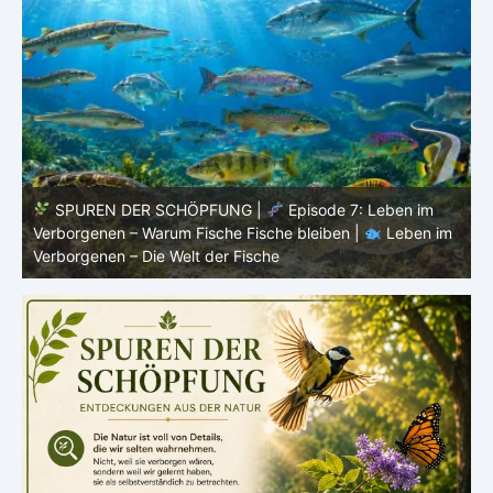
: Leben im
SPUREN DER SCHÖPFUNG |
Episode 6:
|
Leben im
Fortpflanzung im offenen Raum – Ordnung ohne Ne
Leben im Verborgenen – Die Welt der Fische