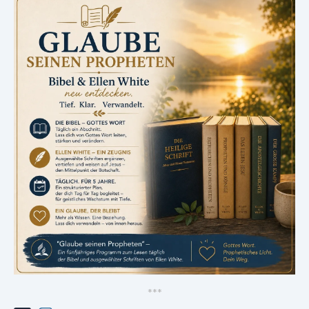
*
*
*