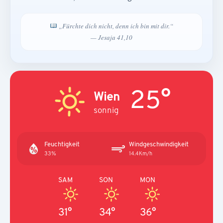
„Fürchte dich nicht, denn ich bin mit dir.“
— Jesaja 41,10
25°
Wien
sonnig
Feuchtigkeit
Windgeschwindigkeit
33%
14.4Km/h
SAM
SON
MON
31°
34°
36°