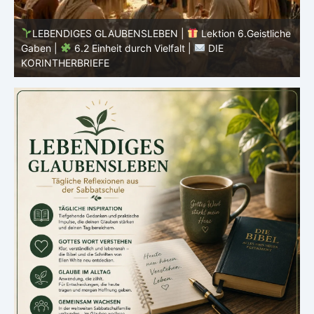
he
LEBENDIGES GLAUBENSLEBEN |
Lektion 6.Geistliche
Gaben |
6.2 Einheit durch Vielfalt |
DIE
G
KORINTHERBRIEFE
K