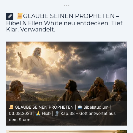
*
*
*
GLAUBE SEINEN PROPHETEN –
Bibel & Ellen White neu entdecken. Tief.
Klar. Verwandelt.
EN |
Bibelstudium |
GLAUBE SEINEN PROPHETEN |
8 – Gott antwortet aus
Prophezeiung | 02 – 08.08.2026 |
Könige |
Kap. 16 : Der Untergang