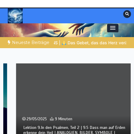
Zum
Inhalt
springen
Materialien, die stärken. Antworten, die
Christliche Ressourcen
leiten.
Neueste Beiträge
dein ist das Reich und die Kraft und die Herrlichkeit in Ewigkeit
29/05/2025
9 Minuten
Lektion 9.In den Psalmen, Teil 2 | 9.5 Dass man auf Erden
erkenne dein Heil | ANALOGIEN, BILDER, SYMBOLE |