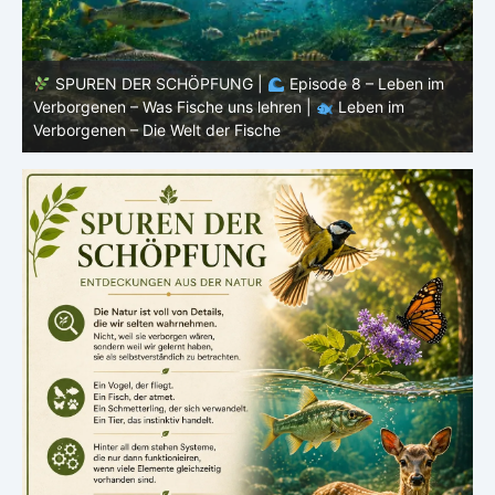
SPUREN DER SCHÖPFUNG |
Episode 8 – Leben im
Verborgenen – Was Fische uns lehren |
Leben im
V
Verborgenen – Die Welt der Fische
V