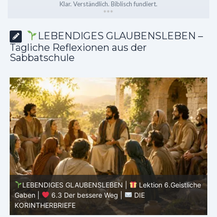
Klar. Verständlich. Biblisch fundiert.
*
*
*
LEBENDIGES GLAUBENSLEBEN –
Tägliche Reflexionen aus der
Sabbatschule
he
LEBENDIGES GLAUBENSLEBEN |
Lektion 6.Geistliche
Gaben |
6.3 Der bessere Weg |
DIE
G
KORINTHERBRIEFE
K