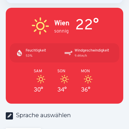
22°
Wien
sonnig
Feuchtigkeit
Windgeschwindigkeit
53%
9.4Km/h
SAM
SON
MON
30°
34°
36°
Sprache auswählen