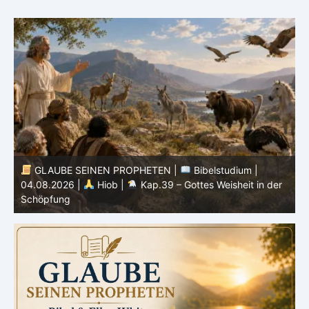
GLAUBE SEINEN PROPHETEN |
Bibelstudium |
04.08.2026 |
Hiob |
Kap.39 – Gottes Weisheit in der
0
Schöpfung
d