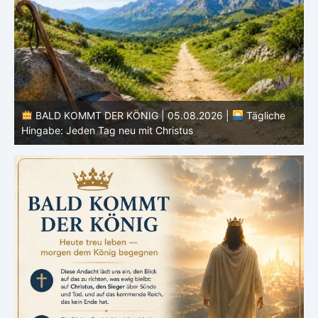
BALD KOMMT DER KÖNIG | 05.08.2026 |
Tägliche
Hingabe: Jeden Tag neu mit Christus
L