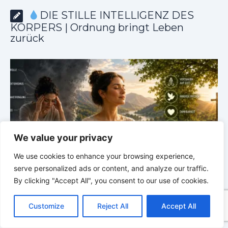
DIE STILLE INTELLIGENZ DES
KÖRPERS | Ordnung bringt Leben
zurück
We value your privacy
We use cookies to enhance your browsing experience,
serve personalized ads or content, and analyze our traffic.
By clicking "Accept All", you consent to our use of cookies.
m
DIE STILLE INTELLIGENZ DES KÖRPERS |
5.1 Warum
C
F
P
W
T
R
M
T
T
V
Vertrauen mehr bewirkt als Kontrolle
E
o
a
i
h
u
e
e
e
w
i
Customize
Reject All
Accept All
p
c
n
a
m
d
s
l
i
b
r
T
y
e
t
t
b
d
s
e
t
e
e
L
b
e
s
l
i
e
g
t
r