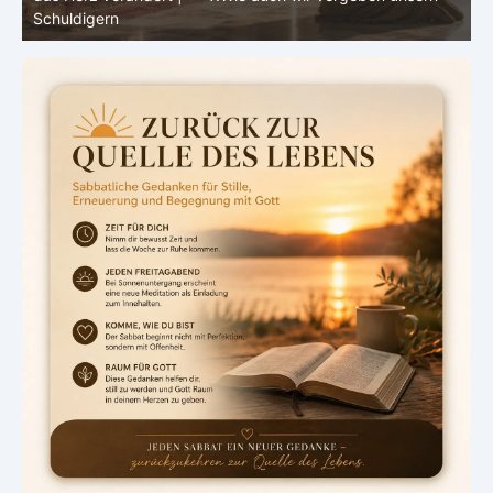
Schuldigern
d