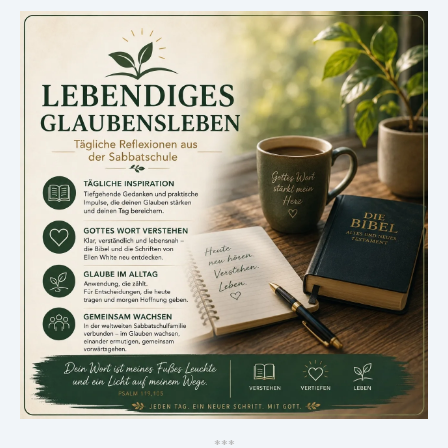
*
*
*