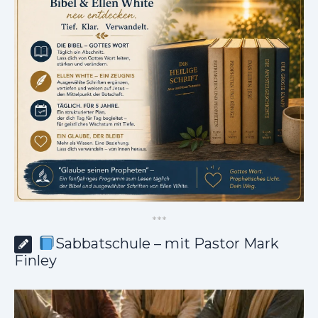
*
*
*
Sabbatschule – mit Pastor Mark
Finley