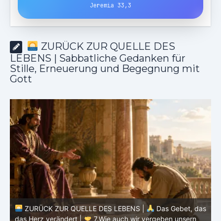
Jeremia 33,3
ZURÜCK ZUR QUELLE DES
LEBENS | Sabbatliche Gedanken für
Stille, Erneuerung und Begegnung mit
Gott
ZURÜCK ZUR QUELLE DES LEBENS |
Das Gebet, das
as
das Herz verändert |
7.Wie auch wir vergeben unsern