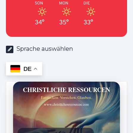
SON
MON
DIE
34°
35°
33°
Sprache auswählen
DE
CHRISTLICHE RESSOURCEN
Entdecken. Verstehen. Glauben.
www.christlicheressourcen.com