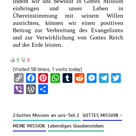
Indem wir uns bewusst in Gottes Mission
einbringen und unser Leben in
Übereinstimmung mit seinem Willen
ausrichten, können wir einen positiven
Beitrag zur Verbreitung des Evangeliums
und zur Verwirklichung von Gottes Reich
auf der Erde leisten.
0
0
(Visited 58 times, 1 visits today)
C
F
Pi
W
T
R
M
T
T
o
a
nt
h
u
e
es
el
wi
Vi
W
T
py
ce
er
at
m
d
se
e
tt
b
or
eil
Li
b
es
s
bl
di
n
gr
er
er
d
e
n
o
t
A
r
t
g
a
2.Gottes Mission an uns-Teil 2
GOTTES MISSION -
Pr
n
k
o
p
er
m
es
MEINE MISSION
Lebendiges Glaubensleben