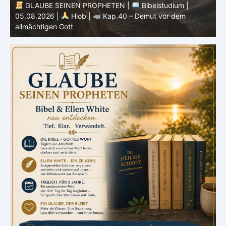
GLAUBE SEINEN PROPHETEN |
Bibelstudium |
04.08.2026 |
Hiob |
Kap.39 – Gottes Weisheit in der
0
Schöpfung
d