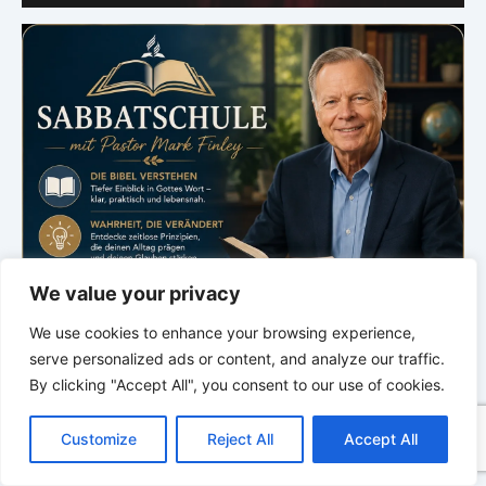
We value your privacy
We use cookies to enhance your browsing experience,
serve personalized ads or content, and analyze our traffic.
By clicking "Accept All", you consent to our use of cookies.
C
F
P
W
T
R
M
T
T
V
o
a
i
h
u
e
e
e
w
i
Customize
Reject All
Accept All
p
c
n
a
m
d
s
l
i
b
r
T
y
e
t
t
b
d
s
e
t
e
e
L
b
e
s
l
i
e
g
t
r
.