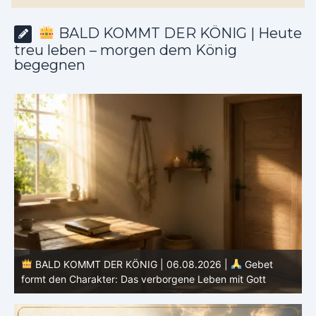
BALD KOMMT DER KÖNIG | Heute
treu leben – morgen dem König
begegnen
BALD KOMMT DER KÖNIG | 05.08.2026 |
Tägliche
Hingabe: Jeden Tag neu mit Christus
L