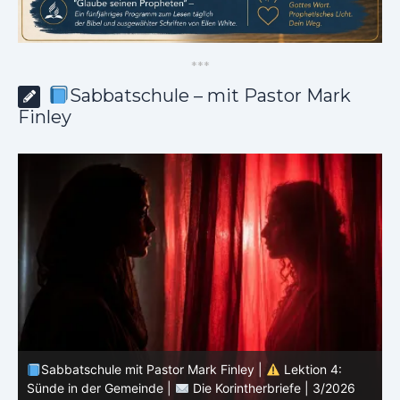
*
*
*
Sabbatschule – mit Pastor Mark
Finley
Sabbatschule mit Pastor Mark Finley |
Lektion 3:
Einheit in Christus |
Die Korintherbriefe | 3/2026
B