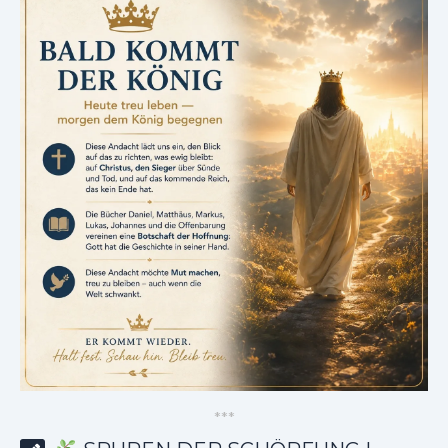
*
*
*