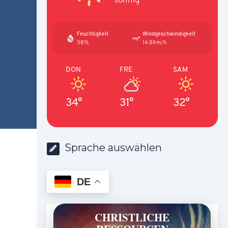
Feuchtigkeit
Windgeschwindigkeit
58%
14.8Km/h
DON
FRE
SAM
34°
31°
32°
Sprache auswählen
DE
CHRISTLICHE