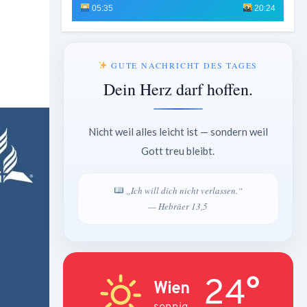
05:35
20:24
GUTE NACHRICHT DES TAGES
Dein Herz darf hoffen.
Nicht weil alles leicht ist — sondern weil
Gott treu bleibt.
„Ich will dich nicht verlassen.“
— Hebräer 13,5
24°
Wien
sonnig