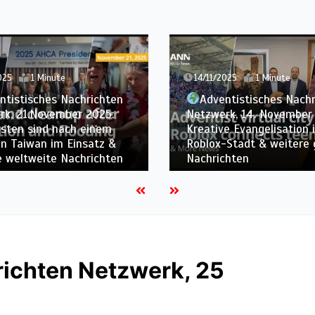
025
1 Minute
14/11/2025
1 Minute
ntistisches Nachrichten
Adventistisches Nach
rk, 21.November 2025:
Netzwerk, 14. November
isten sind nach einem
Kreative Evangelisation i
in Taiwan im Einsatz &
Roblox-Stadt & weitere 
e weltweite Nachrichten
Nachrichten
richten Netzwerk, 25