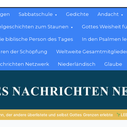
ngen
Sabbatschule
Gedichte
Andacht
elgeschichten zum Staunen
Gottes Weisheit fü
ie biblische Person des Tages
In den Psalmen l
ren der Schöpfung
Weltweite Gesamtmitglieder
achrichten Netzwerk
Niederländisch
Glaube
cen
en.
erlebte
LEBENDIGES GLAUBENSLEBEN |
Lektion 6.Geistliche