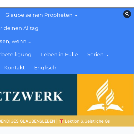
Glaube seinen Propheten
r deinen Alltag
esen, wenn …
beteiligung
Leben in Fülle
Serien
Kontakt
Englisch
 Gaben |
6.4 Die Gabe der Zungenrede |
DIE KORINTHERBRIEF