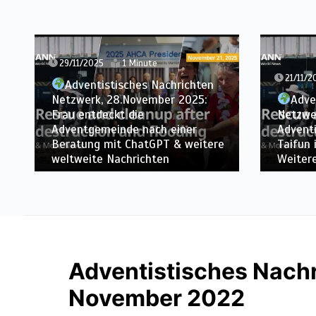
29/11/2025
1 Minute
21/11/2
Adventistisches Nachrichten
Netzwerk, 28.November 2025:
Adve
Frau entdeckt die
Netzwe
Adventgemeinde nach einer
Advent
Beratung mit ChatGPT & weitere
Taifun 
weltweite Nachrichten
Weiter
Adventistisches Nach
November 2022