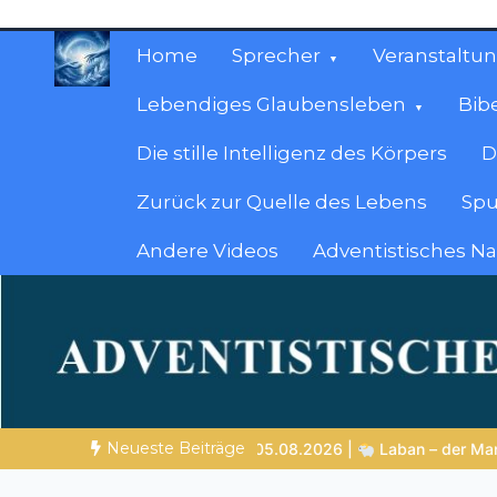
Zum
Inhalt
Home
Sprecher
Veranstaltu
springen
Lebendiges Glaubensleben
Bib
Die stille Intelligenz des Körpers
D
Zurück zur Quelle des Lebens
Spu
Andere Videos
Adventistisches N
Christliche Ressour
Materialien, die stärken. Antworten, die leit
Neueste Beiträge
ban – der Mann, der andere überlistete und selbst Gottes Grenzen 