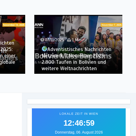
07/11/2025
1 Minute
richten
 2025:
Adventistisches Nachrichten
n einer
Netzwerk, 7.November 2025:
globale
2.800 Taufen in Bolivien und
weitere Weltnachrichten
LOKALE ZEIT IN WIEN
12:47:01
Donnerstag, 06. August 2026