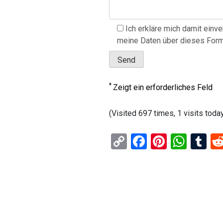
Ich erkläre mich damit einv
meine Daten über dieses Form
*
Zeigt ein erforderliches Feld
(Visited 697 times, 1 visits toda
C
F
Pi
W
T
o
a
nt
h
u
py
ce
er
at
m
Li
b
es
s
bl
n
o
t
A
r
k
o
p