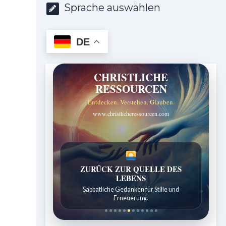
Sprache auswählen
DE
CHRISTLICHE
RESSOURCEN
Entdecken. Verstehen. Glauben.
www.christlicheressourcen.com
SPUREN DER SCHÖPFUNG
Entdeckungen aus der Natur.