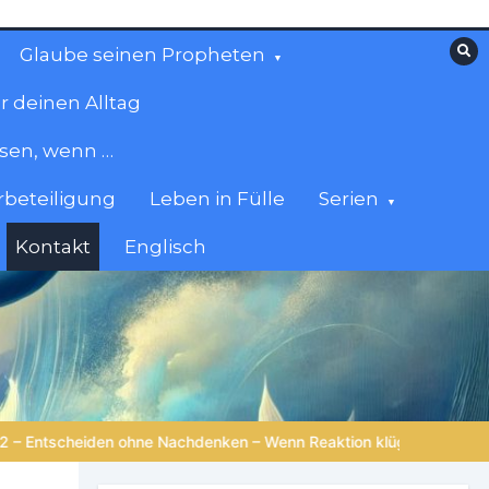
Glaube seinen Propheten
r deinen Alltag
esen, wenn …
beteiligung
Leben in Fülle
Serien
Kontakt
Englisch
ion klüger ist als Reflexion |
4.Serie: Die Weisheit im Tierreich