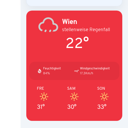
Wien
stellenweise Regenfall
22°
Feuchtigkeit
Windgeschwindigkeit
84%
17.3Km/h
FRE
SAM
SON
31°
30°
33°