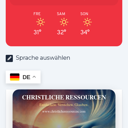
FRE
SAM
SON
31°
32°
34°
Sprache auswählen
DE
CHRISTLICHE RESSOURCEN
Entdecken. Verstehen. Glauben.
www.christlicheressourcen.com