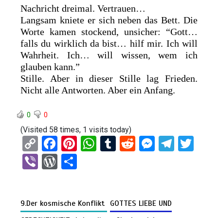
Nachricht dreimal. Vertrauen…
Langsam kniete er sich neben das Bett. Die
Worte kamen stockend, unsicher: “Gott…
falls du wirklich da bist… hilf mir. Ich will
Wahrheit. Ich… will wissen, wem ich
glauben kann.”
Stille. Aber in dieser Stille lag Frieden.
Nicht alle Antworten. Aber ein Anfang.
0
0
(Visited 58 times, 1 visits today)
C
F
Pi
W
T
R
M
T
T
o
a
nt
h
u
e
es
el
wi
Vi
W
T
py
ce
er
at
m
d
se
e
tt
b
or
eil
Li
b
es
s
bl
di
n
gr
er
er
d
e
n
o
t
A
r
t
g
a
9.Der kosmische Konflikt
GOTTES LIEBE UND
Pr
n