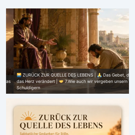
ZURÜCK ZUR QUELLE DES LEBENS |
Das Gebet, das
as
das Herz verändert |
7.Wie auch wir vergeben unsern
Schuldigern
d