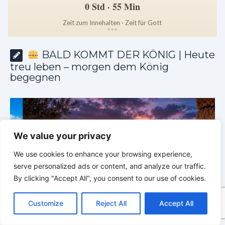
0 Std · 55 Min
Zeit zum Innehalten · Zeit für Gott
*
*
*
BALD KOMMT DER KÖNIG | Heute
treu leben – morgen dem König
begegnen
We value your privacy
We use cookies to enhance your browsing experience,
serve personalized ads or content, and analyze our traffic.
By clicking "Accept All", you consent to our use of cookies.
C
F
P
W
T
R
M
T
T
V
o
a
i
h
u
e
e
e
w
i
Customize
Reject All
Accept All
p
c
n
a
m
d
s
l
i
b
r
T
y
e
t
t
b
d
s
e
t
e
e
BALD KOMMT DER KÖNIG | 04.08.2026 |
Lasst eure
L
b
e
s
l
i
e
g
t
r