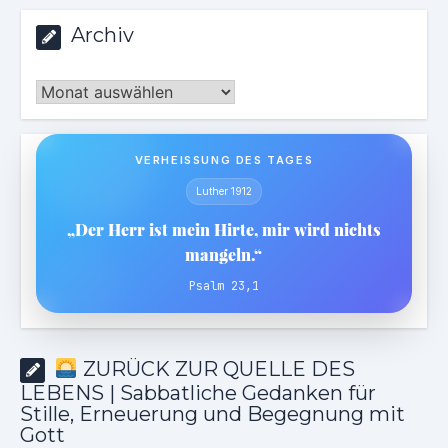
Archiv
Archiv
VERHEISSUNG DES TAGES
Luther 1912
„Der Herr ist mein Hirte, mir wird nichts
mangeln.“
Psalm 23,1
ZURÜCK ZUR QUELLE DES
LEBENS | Sabbatliche Gedanken für
Stille, Erneuerung und Begegnung mit
Gott