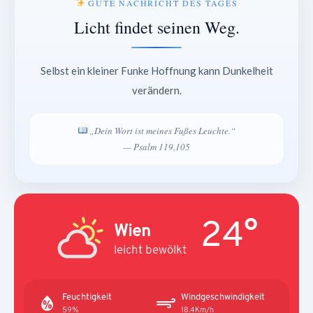
GUTE NACHRICHT DES TAGES
Licht findet seinen Weg.
Selbst ein kleiner Funke Hoffnung kann Dunkelheit
verändern.
„Dein Wort ist meines Fußes Leuchte.“
— Psalm 119,105
24°
Wien
leicht bewölkt
Feuchtigkeit
Windgeschwindigkeit
59%
18.4Km/h