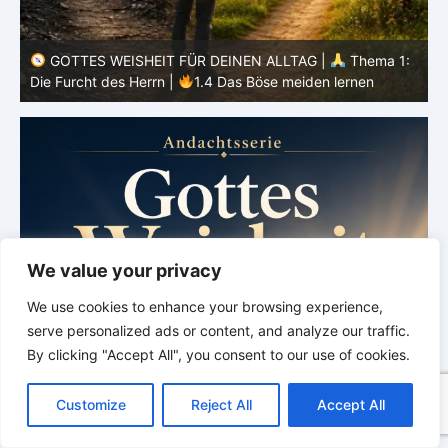
GOTTES WEISHEIT FÜR DEINEN ALLTAG |
Thema 1:
:
Die Furcht des Herrn |
1.3 Wenn Gott an erster Stelle
steht
D
We value your privacy
We use cookies to enhance your browsing experience,
serve personalized ads or content, and analyze our traffic.
By clicking "Accept All", you consent to our use of cookies.
C
F
P
W
T
R
M
T
T
V
o
a
i
h
u
e
e
e
w
i
Customize
Reject All
Accept All
p
c
n
a
m
d
s
l
i
b
r
T
y
e
t
t
b
d
s
e
t
e
e
L
b
e
s
l
i
e
g
t
r