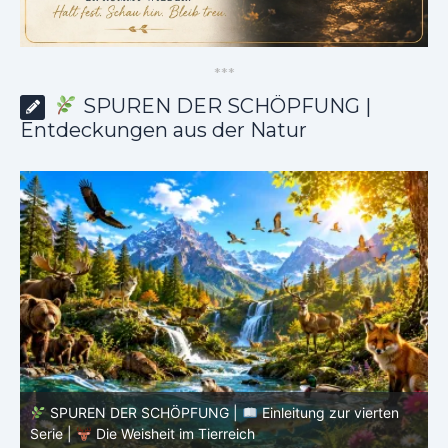
*
*
*
SPUREN DER SCHÖPFUNG |
Entdeckungen aus der Natur
SPUREN DER SCHÖPFUNG |
Episode 8 – Leben im
Verborgenen – Was Fische uns lehren |
Leben im
V
Verborgenen – Die Welt der Fische
V