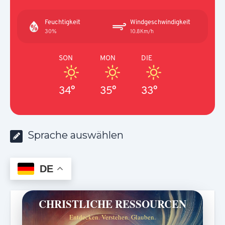
Feuchtigkeit
Windgeschwindigkeit
30%
10.8Km/h
SON
MON
DIE
34°
35°
33°
Sprache auswählen
DE
CHRISTLICHE RESSOURCEN
Entdecken. Verstehen. Glauben.