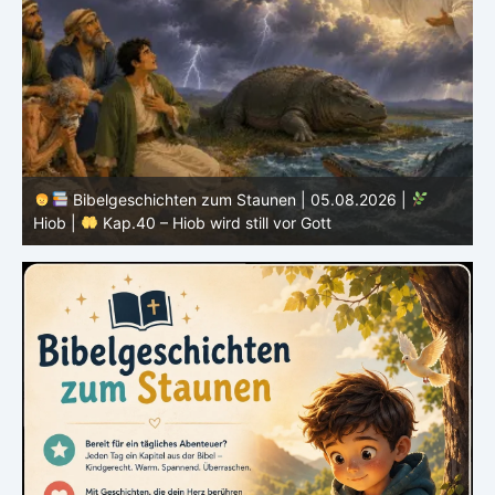
Bibelgeschichten zum Staunen | 04.08.2026 |
Hiob |
Kap.39 – Gott zeigt Hiob die wilden Tiere
H