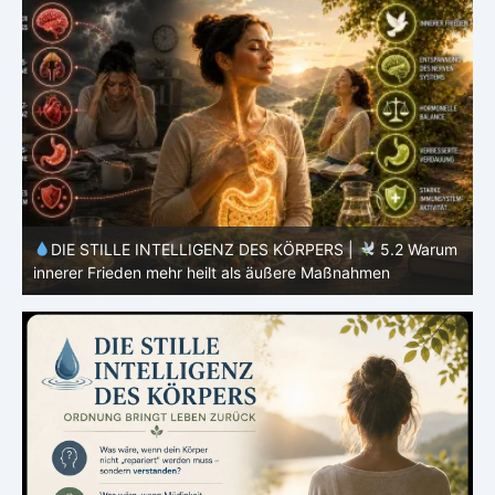
m
DIE STILLE INTELLIGENZ DES KÖRPERS |
5.1 Warum
Vertrauen mehr bewirkt als Kontrolle
E