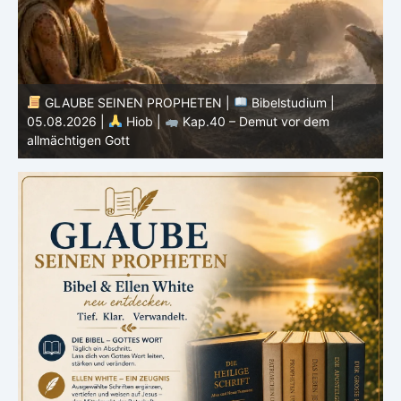
GLAUBE SEINEN PROPHETEN |
Bibelstudium |
04.08.2026 |
Hiob |
Kap.39 – Gottes Weisheit in der
0
Schöpfung
d