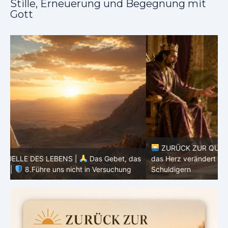
Stille, Erneuerung und Begegnung mit
Gott
ZURÜCK ZUR QUELLE DES LEBENS |
Das Gebet, das
as
das Herz verändert |
7.Wie auch wir vergeben unsern
Schuldigern
d