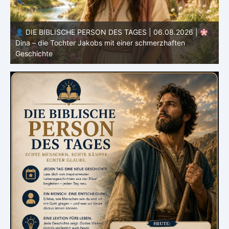
DIE BIBLISCHE PERSON DES TAGES | 05.08.2026 |
Laban – der Mann, der andere überlistete und selbst
M
Gottes Grenzen erlebte
H