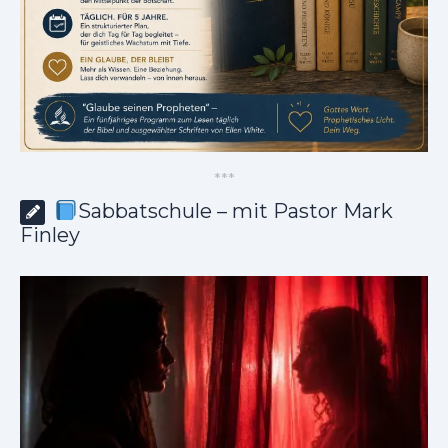
*
*
*
Sabbatschule – mit Pastor Mark
Finley