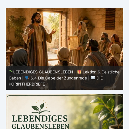
he
LEBENDIGES GLAUBENSLEBEN |
Lektion 6.Geistliche
Gaben |
6.3 Der bessere Weg |
DIE
G
KORINTHERBRIEFE
K