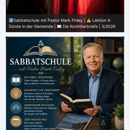
Sabbatschule mit Pastor Mark Finley |
Lektion 3:
Einheit in Christus |
Die Korintherbriefe | 3/2026
B