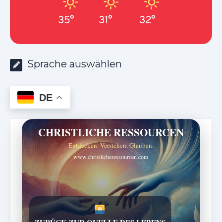
35°
31°
32°
Sprache auswählen
DE
CHRISTLICHE RESSOURCEN
Entdecken. Verstehen. Glauben.
www.christlicheressourcen.com