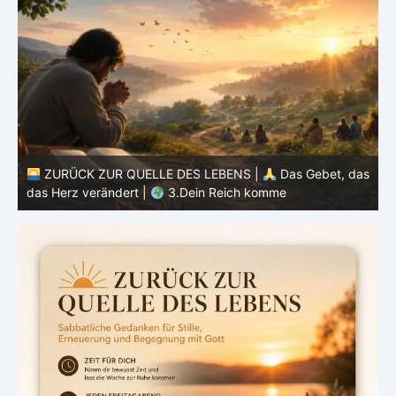
as
ZURÜCK ZUR QUELLE DES LEBENS |
Das Gebet, das
das Herz verändert |
3.Dein Reich komme
d