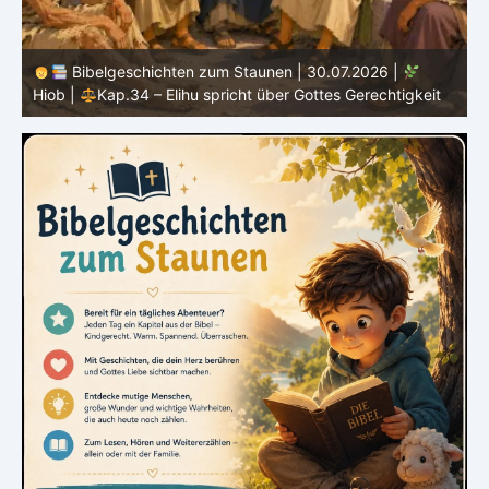
b
Bibelgeschichten zum Staunen | 30.07.2026 |
Hiob |
Kap.34 – Elihu spricht über Gottes Gerechtigkeit
|