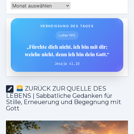
Archiv
VERHEISSUNG DES TAGES
Luther 1912
„Fürchte dich nicht, ich bin mit dir;
weiche nicht, denn ich bin dein Gott.“
Jesaja 41,10
ZURÜCK ZUR QUELLE DES
LEBENS | Sabbatliche Gedanken für
Stille, Erneuerung und Begegnung mit
Gott