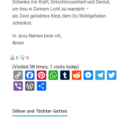
Schenke mir Kraft, Entschlossenheit und Demut,
um treu in Deinem Licht zu wandeln –
als Dein geliebtes Kind, dem Du Wohlgefallen
schenkst.
In Jesu Namen bete ich,
Amen.
0
0
(Visited 58 times, 1 visits today)
C
F
Pi
W
T
R
M
T
T
o
a
nt
h
u
e
es
el
wi
Vi
W
T
py
ce
er
at
m
d
se
e
tt
b
or
eil
Li
b
es
s
bl
di
n
gr
er
er
d
e
n
o
t
A
r
t
g
a
Söhne und Töchter Gottes
Pr
n
k
o
p
er
m
es