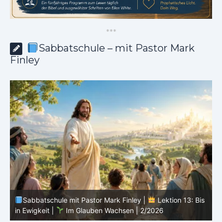
*
*
*
Sabbatschule – mit Pastor Mark
Finley
Sabbatschule mit Pastor Mark Finley |
Lektion 13: Bis
in Ewigkeit |
Im Glauben Wachsen | 2/2026
S