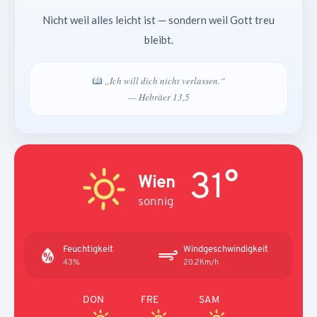
Nicht weil alles leicht ist — sondern weil Gott treu
bleibt.
„Ich will dich nicht verlassen.“
— Hebräer 13,5
31°
Wien
sonnig
Feuchtigkeit
Windgeschwindigkeit
43%
20.2Km/h
DON
FRE
SAM