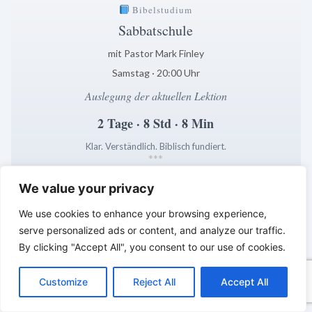
Bibelstudium
Sabbatschule
mit Pastor Mark Finley
Samstag · 20:00 Uhr
Auslegung der aktuellen Lektion
2 Tage · 8 Std · 8 Min
Klar. Verständlich. Biblisch fundiert.
*
*
*
We value your privacy
LEBENDIGES GLAUBENSLEBEN –
Tägliche Reflexionen aus der
We use cookies to enhance your browsing experience,
Sabbatschule
serve personalized ads or content, and analyze our traffic.
By clicking "Accept All", you consent to our use of cookies.
C
F
P
W
T
R
M
T
T
V
o
a
i
h
u
e
e
e
w
i
Customize
Reject All
Accept All
p
c
n
a
m
d
s
l
i
b
r
T
y
e
t
t
b
d
s
e
t
e
e
L
b
e
s
l
i
e
g
t
r