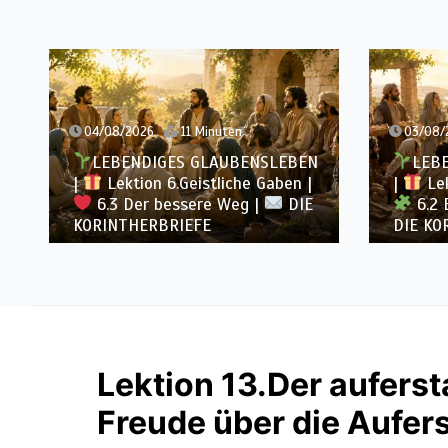
04/08/2026
11 Minuten
03/08/
LEBENDIGES GLAUBENSLEBEN
LEB
|
Lektion 6.Geistliche Gaben |
|
Lek
6.3 Der bessere Weg |
DIE
6.2 E
KORINTHERBRIEFE
DIE KO
Lektion 13.Der auferst
Freude über die Aufer