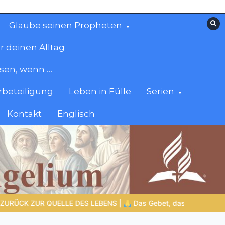
Glaube seinen Propheten
r deinen Alltag
esen, wenn …
beteiligung
Leben in Fülle
Serien
Kontakt
Englisch
das Herz verändert |
10.Denn dein ist das Reich und die Kraft und