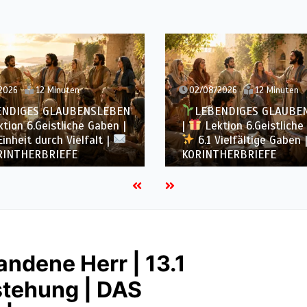
2026
12 Minuten
02/08/2026
12 Minuten
ENDIGES GLAUBENSLEBEN
LEBENDIGES GLAUBE
tion 6.Geistliche Gaben |
|
Lektion 6.Geistliche
inheit durch Vielfalt |
6.1 Vielfältige Gaben 
RINTHERBRIEFE
KORINTHERBRIEFE
andene Herr | 13.1
stehung | DAS