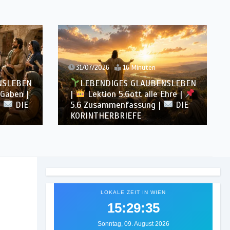
31/07/2026
16 Minuten
NSLEBEN
LEBENDIGES GLAUBENSLEBEN
 Gaben |
|
Lektion 5.Gott alle Ehre |
|
DIE
5.6 Zusammenfassung |
DIE
KORINTHERBRIEFE
LOKALE ZEIT IN WIEN
15:29:37
Sonntag, 09. August 2026