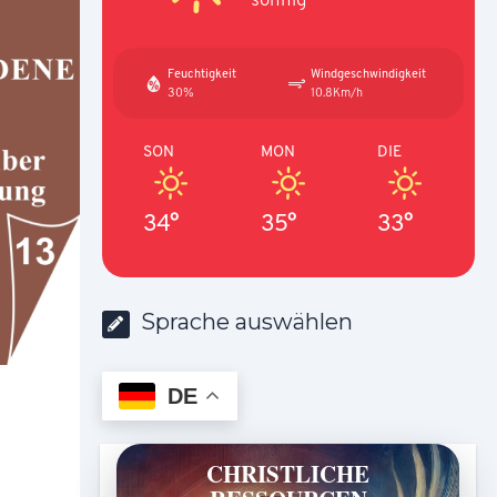
Feuchtigkeit
Windgeschwindigkeit
30%
10.8Km/h
SON
MON
DIE
34°
35°
33°
Sprache auswählen
DE
CHRISTLICHE