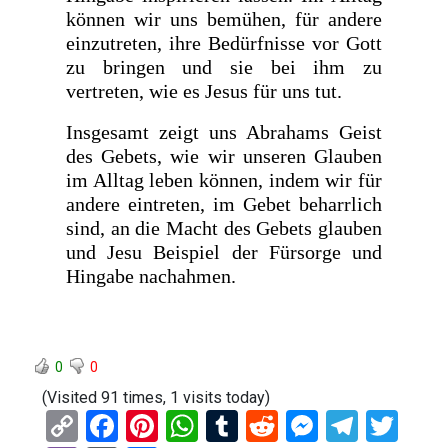
können wir uns bemühen, für andere
einzutreten, ihre Bedürfnisse vor Gott
zu bringen und sie bei ihm zu
vertreten, wie es Jesus für uns tut.
Insgesamt zeigt uns Abrahams Geist
des Gebets, wie wir unseren Glauben
im Alltag leben können, indem wir für
andere eintreten, im Gebet beharrlich
sind, an die Macht des Gebets glauben
und Jesu Beispiel der Fürsorge und
Hingabe nachahmen.
0
0
(Visited 91 times, 1 visits today)
C
F
Pi
W
T
R
M
T
T