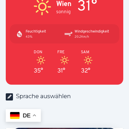
31°
Wien
sonnig
Feuchtigkeit
Windgeschwindigkeit
43%
20.2Km/h
DON
FRE
SAM
35°
31°
32°
Sprache auswählen
DE