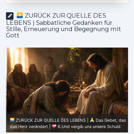
ZURÜCK ZUR QUELLE DES
LEBENS | Sabbatliche Gedanken für
Stille, Erneuerung und Begegnung mit
Gott
as
ZURÜCK ZUR QUELLE DES LEBENS |
Das Gebet, das
d
das Herz verändert |
6.Und vergib uns unsere Schuld
h