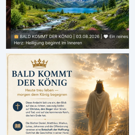
e
BALD KOMMT DER KÖNIG | 03.08.2026 |
Ein reines
Herz: Heiligung beginnt im Inneren
ä