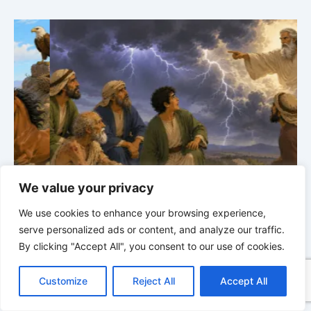
We value your privacy
Bibelgeschichten zum Staunen | 03.08.2026 |
H
Hiob |
Kap.38 – Gott antwortet aus dem Sturm
D
We use cookies to enhance your browsing experience,
serve personalized ads or content, and analyze our traffic.
By clicking "Accept All", you consent to our use of cookies.
C
F
P
W
T
R
M
T
T
V
o
a
i
h
u
e
e
e
w
i
Customize
Reject All
Accept All
p
c
n
a
m
d
s
l
i
b
r
T
y
e
t
t
b
d
s
e
t
e
e
L
b
e
s
l
i
e
g
t
r