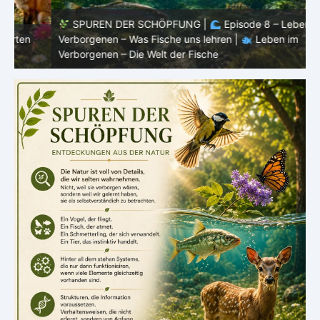
SPUREN DER SCHÖPFUNG |
Episode 8 – Leben im
Verborgenen – Was Fische uns lehren |
Leben im
V
Verborgenen – Die Welt der Fische
V