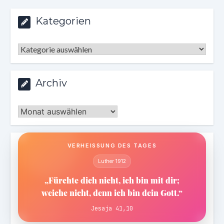
Kategorien
Kategorien
Archiv
Archiv
VERHEISSUNG DES TAGES
Luther 1912
„Fürchte dich nicht, ich bin mit dir;
weiche nicht, denn ich bin dein Gott.“
Jesaja 41,10