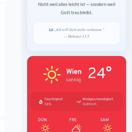
Nicht weil alles leicht ist — sondern weil
Gott treu bleibt.
„Ich will dich nicht verlassen.“
— Hebräer 13,5
24°
Wien
sonnig
Feuchtigkeit
Windgeschwindigkeit
58%
14.8Km/h
DON
FRE
SAM