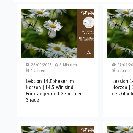
28/09/2023
6 Minuten
27/09/2
3 Jahren
3 Jahren
Lektion 14.Epheser im
Lektion 1
Herzen | 14.5 Wir sind
Herzen | 
Empfänger und Geber der
des Glau
Gnade