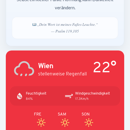
verändern.
„Dein Wort ist meines Fußes Leuchte.“
— Psalm 119,105
22°
Wien
stellenweise Regenfall
Feuchtigkeit
Windgeschwindigkeit
84%
17.3Km/h
FRE
SAM
SON