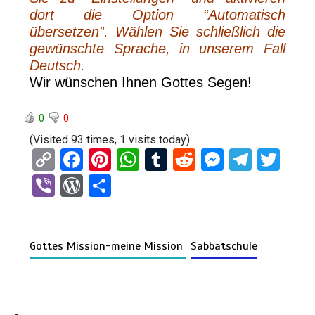
dort die Option “Automatisch
übersetzen”. Wählen Sie schließlich die
gewünschte Sprache, in unserem Fall
Deutsch.
Wir wünschen Ihnen Gottes Segen!
0
0
(Visited 93 times, 1 visits today)
C
F
Pi
W
T
R
M
T
T
o
a
nt
h
u
e
es
el
wi
Vi
W
T
py
ce
er
at
m
d
se
e
tt
b
or
eil
Li
b
es
s
bl
di
n
gr
er
er
d
e
n
o
t
A
r
t
g
a
Gottes Mission-meine Mission
Sabbatschule
Pr
n
k
o
p
er
m
es
k
p
s