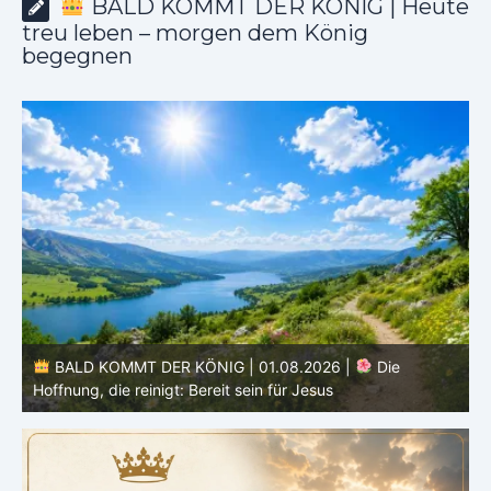
BALD KOMMT DER KÖNIG | Heute
treu leben – morgen dem König
begegnen
026 |
Die
BALD KOMMT DER KÖNIG | 01.08.2026 | Ei
sus
den Monat |
August – Heiligung und Chara