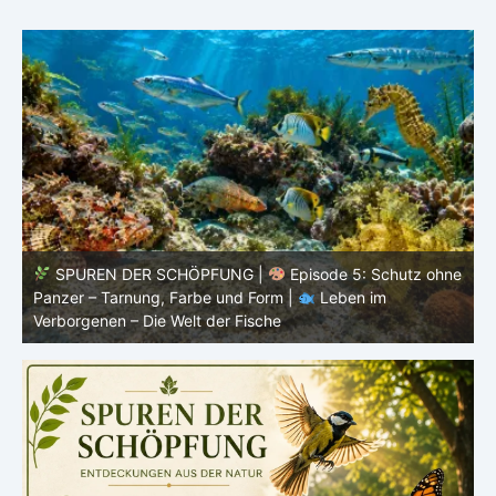
HÖPFUNG |
Episode 5: Schutz ohne
SPUREN DER SCHÖPFU
arbe und Form |
Leben im
lebendig – Leben ohne kon
lt der Fische
Leben im Verborgenen – Di