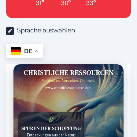
31°
30°
33°
Sprache auswählen
DE
CHRISTLICHE RESSOURCEN
Entdecken. Verstehen. Glauben.
www.christlicheressourcen.com
SPUREN DER SCHÖPFUNG
Entdeckungen aus der Natur.