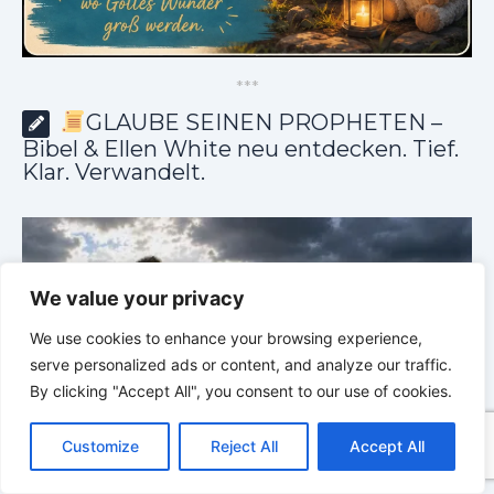
*
*
*
GLAUBE SEINEN PROPHETEN –
Bibel & Ellen White neu entdecken. Tief.
Klar. Verwandelt.
We value your privacy
We use cookies to enhance your browsing experience,
serve personalized ads or content, and analyze our traffic.
By clicking "Accept All", you consent to our use of cookies.
C
F
P
W
T
R
M
T
T
V
o
a
i
h
u
e
e
e
w
i
Customize
Reject All
Accept All
p
c
n
a
m
d
s
l
i
b
r
T
y
e
t
t
b
d
s
e
t
e
e
L
b
e
s
l
i
e
g
t
r
GLAUBE SEINEN PROPHETEN |
Bibelstudium |
0