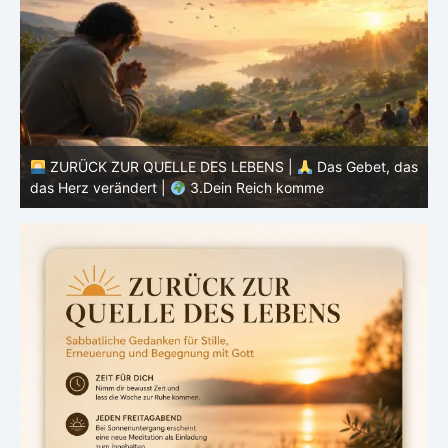
 |
Das Gebet, das
ZURÜCK ZUR QUELLE DES LEBENS |
Da
komme
das Herz verändert |
2.Geheiligt werde d