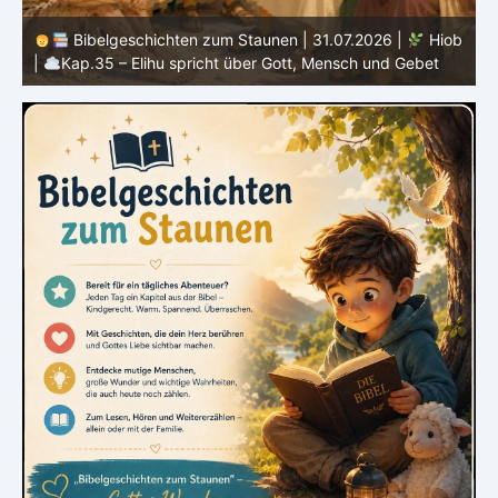
en zum Staunen | 31.07.2026 |
Hiob
Bibelgeschichten zum
pricht über Gott, Mensch und Gebet
Hiob |
Kap.34 – Elihu sp