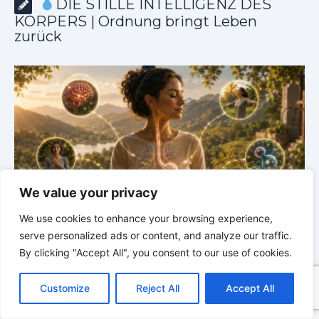
DIE STILLE INTELLIGENZ DES
KÖRPERS | Ordnung bringt Leben
zurück
We value your privacy
We use cookies to enhance your browsing experience,
serve personalized ads or content, and analyze our traffic.
m
DIE STILLE INTELLIGENZ DES KÖRPERS |
4.4 Warum
By clicking "Accept All", you consent to our use of cookies.
dein Körper nicht alles verwerten kann
d
C
F
P
W
T
R
M
T
T
V
o
a
i
h
u
e
e
e
w
i
Customize
Reject All
Accept All
p
c
n
a
m
d
s
l
i
b
r
T
y
e
t
t
b
d
s
e
t
e
e
L
b
e
s
l
i
e
g
t
r