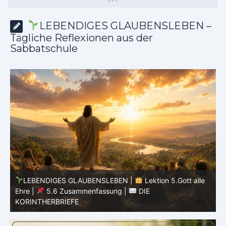
*
*
*
LEBENDIGES GLAUBENSLEBEN –
Tägliche Reflexionen aus der
Sabbatschule
LEBENDIGES GLAUBENSLEBEN |
Lektion 5.Gott alle
Ehre |
5.5 Götzendienst überwinden |
DIE
E
KORINTHERBRIEFE
K