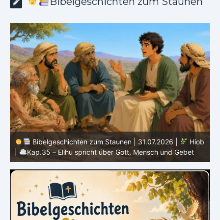
Bibelgeschichten zum Staunen
b
Bibelgeschichten zum Staunen | 30.07.2026 |
Hiob |
Kap.34 – Elihu spricht über Gottes Gerechtigkeit
|