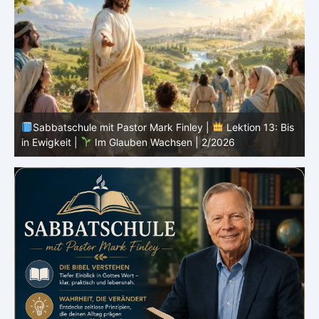
s
Sabbatschule mit Pastor Mark Finley |
Lektion 12:
Sprich von Gott |
Im Glauben Wachsen | 2/2026
R