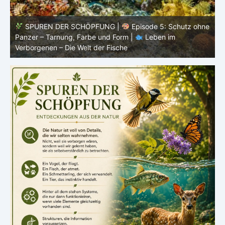
ne
SPUREN DER SCHÖPFUNG |
Episode 4: Kalt, aber
lebendig – Leben ohne konstante Körpertemperatur |
o
Leben im Verborgenen – Die Welt der Fische
i