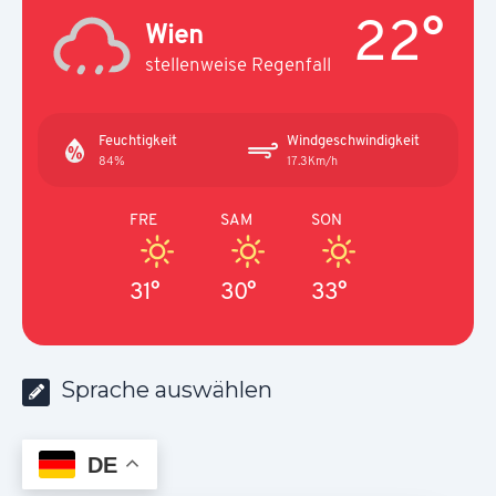
22°
Wien
stellenweise Regenfall
Feuchtigkeit
Windgeschwindigkeit
84%
17.3Km/h
FRE
SAM
SON
31°
30°
33°
Sprache auswählen
DE