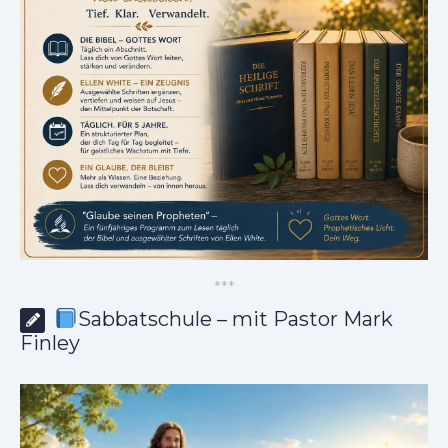
*
*
*
Sabbatschule – mit Pastor Mark
Finley