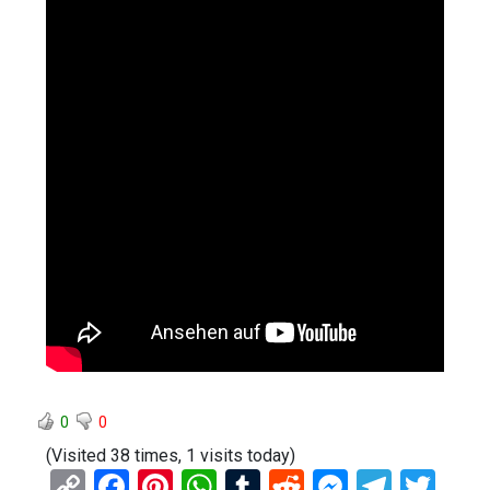
0
0
(Visited 38 times, 1 visits today)
C
F
Pi
W
T
R
M
T
T