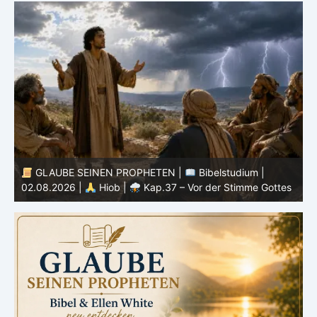
GLAUBE SEINEN PROPHETEN |
Bibelstudium |
01.08.2026 |
Hiob |
Kap.36 – Gott lehrt durch seine
3
s
Wege
u