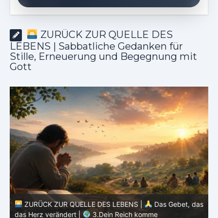
ZURÜCK ZUR QUELLE DES
LEBENS | Sabbatliche Gedanken für
Stille, Erneuerung und Begegnung mit
Gott
as
ZURÜCK ZUR QUELLE DES LEBENS |
Das Gebet, das
das Herz verändert |
2.Geheiligt werde dein Name
d