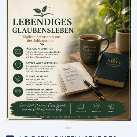
*
*
*