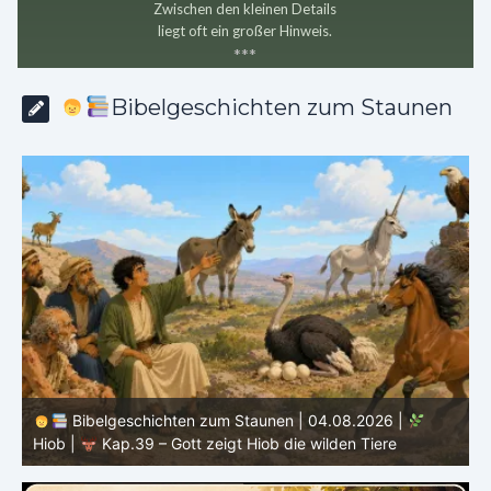
Zwischen den kleinen Details
liegt oft ein großer Hinweis.
*
*
*
Bibelgeschichten zum Staunen
Bibelgeschichten zum Staunen | 03.08.2026 |
H
Hiob |
Kap.38 – Gott antwortet aus dem Sturm
D