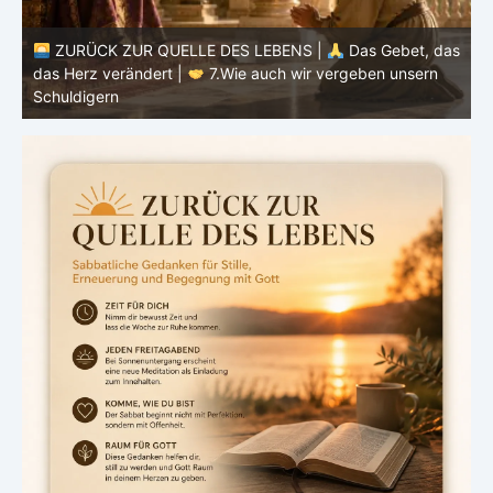
as
ZURÜCK ZUR QUELLE DES LEBENS |
Das Gebet, das
d
das Herz verändert |
6.Und vergib uns unsere Schuld
h