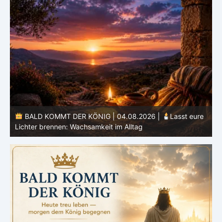
e
BALD KOMMT DER KÖNIG | 03.08.2026 |
Ein reines
Herz: Heiligung beginnt im Inneren
ä