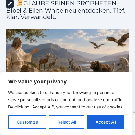
GLAUBE SEINEN PROPHETEN –
Bibel & Ellen White neu entdecken. Tief.
Klar. Verwandelt.
We value your privacy
We use cookies to enhance your browsing experience,
GLAUBE SEINEN PROPHETEN |
Bibelstudium |
serve personalized ads or content, and analyze our traffic.
r
03.08.2026 |
Hiob |
Kap.38 – Gott antwortet aus
P
By clicking "Accept All", you consent to our use of cookies.
dem Sturm
K
C
F
P
W
T
R
M
T
T
V
o
a
i
h
u
e
e
e
w
i
Customize
Reject All
Accept All
p
c
n
a
m
d
s
l
i
b
r
T
y
e
t
t
b
d
s
e
t
e
e
L
b
e
s
l
i
e
g
t
r