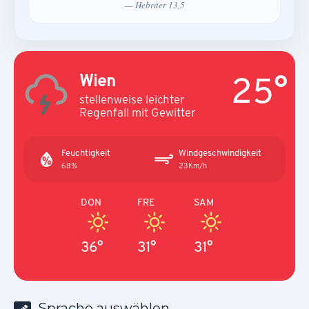
— Hebräer 13,5
25°
Wien
stellenweise leichter
Regenfall mit Gewitter
Feuchtigkeit
Windgeschwindigkeit
68%
23Km/h
DON
FRE
SAM
36°
31°
31°
Sprache auswählen