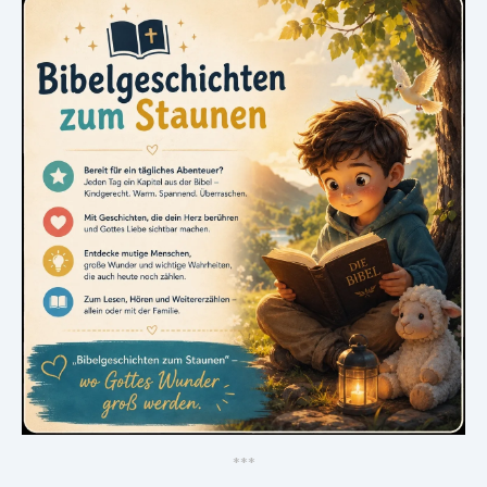
*
*
*