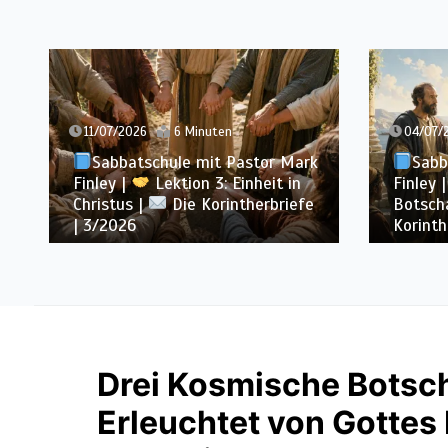
04/07/2026
7 Minuten
27/06/
Sabbatschule mit Pastor Mark
Sabb
Finley |
Lektion 2: Die
Finley 
Botschaft vom Kreuz |
Die
von Pau
Korintherbriefe | 3/2026
Korinth
Drei Kosmische Botsch
Erleuchtet von Gottes 