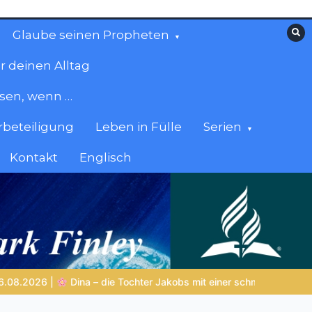
Glaube seinen Propheten
r deinen Alltag
esen, wenn …
beteiligung
Leben in Fülle
Serien
Kontakt
Englisch
chmerzhaften Geschichte
LEBENDIGES GLAUBENSLEBEN |
Lekt