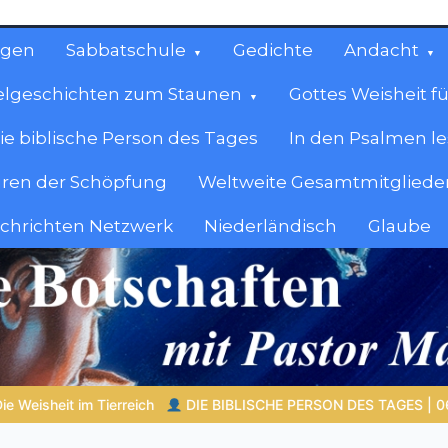
ngen
Sabbatschule
Gedichte
Andacht
elgeschichten zum Staunen
Gottes Weisheit fü
ie biblische Person des Tages
In den Psalmen l
ren der Schöpfung
Weltweite Gesamtmitglieder
achrichten Netzwerk
Niederländisch
Glaube
cen
en.
ES TAGES | 06.08.2026 |
Dina – die Tochter Jakobs mit einer s