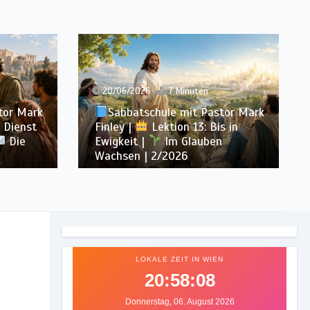
13/06/2026
7 Minuten
tor Mark
Sabbatschule mit Pastor Mark
s in
Finley |
Lektion 12: Sprich von
n
Gott |
Im Glauben Wachsen |
2/2026
LOKALE ZEIT IN WIEN
20:58:10
Donnerstag, 06. August 2026