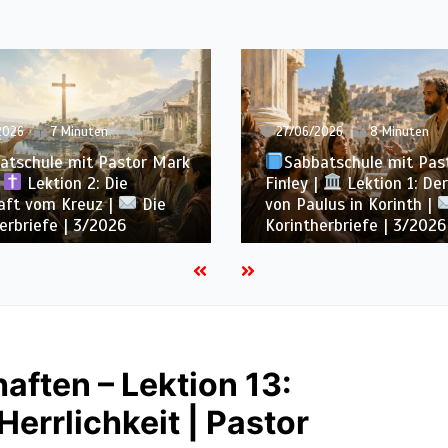
2026
8 Minuten
20/06/2026
7 Minuten
atschule mit Pastor Mark
Sabbatschule mit Pas
|
Lektion 1: Der Dienst
Finley |
Lektion 13: Bi
lus in Korinth |
Die
Ewigkeit |
Im Glaube
erbriefe | 3/2026
Wachsen | 2/2026
aften – Lektion 13:
Herrlichkeit | Pastor