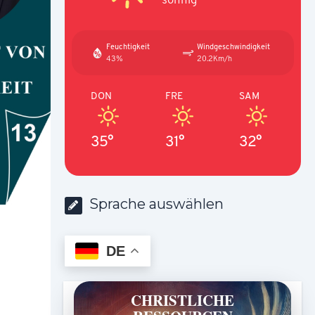
Feuchtigkeit
Windgeschwindigkeit
43%
20.2Km/h
DON
FRE
SAM
35°
31°
32°
Sprache auswählen
DE
CHRISTLICHE