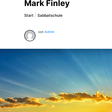
Mark Finley
Start
Sabbatschule
von
Admin