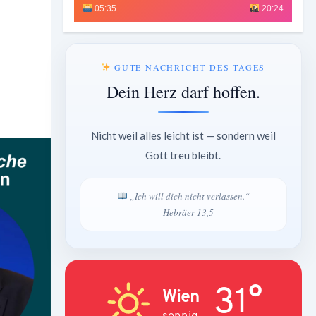
05:35
20:24
GUTE NACHRICHT DES TAGES
Dein Herz darf hoffen.
Nicht weil alles leicht ist — sondern weil
Gott treu bleibt.
„Ich will dich nicht verlassen.“
— Hebräer 13,5
31°
Wien
sonnig