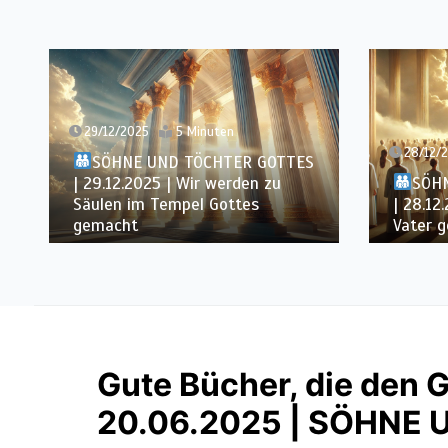
29/12/2025
5 Minuten
28/12/
SÖHNE UND TÖCHTER GOTTES
| 29.12.2025 | Wir werden zu
SÖH
Säulen im Tempel Gottes
| 28.12
gemacht
Vater g
Gute Bücher, die den G
20.06.2025 | SÖHNE