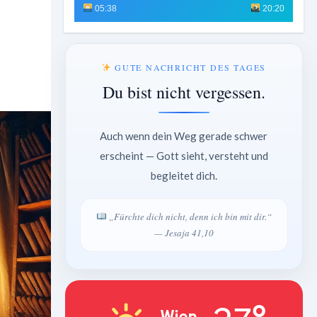
05:38
20:20
GUTE NACHRICHT DES TAGES
Du bist nicht vergessen.
Auch wenn dein Weg gerade schwer
erscheint — Gott sieht, versteht und
begleitet dich.
„Fürchte dich nicht, denn ich bin mit dir.“
— Jesaja 41,10
Wien