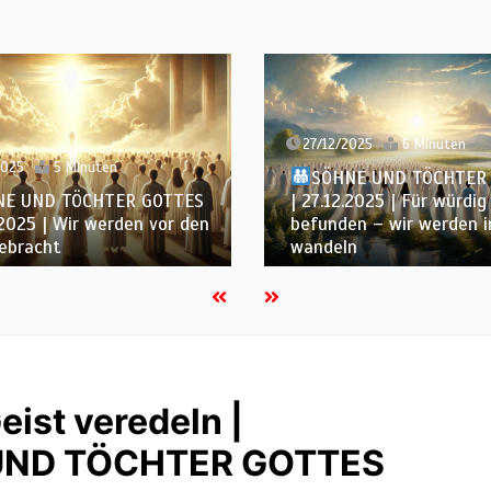
27/12/2025
6 Minuten
2025
5 Minuten
SÖHNE UND TÖCHTER
NE UND TÖCHTER GOTTES
| 27.12.2025 | Für würdig
.2025 | Wir werden vor den
befunden – wir werden 
ebracht
wandeln
eist veredeln |
 UND TÖCHTER GOTTES