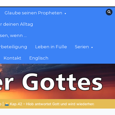
Glaube seinen Propheten
r deinen Alltag
esen, wenn …
beteiligung
Leben in Fülle
Serien
Kontakt
Englisch
ergestellt
ZURÜCK ZUR QUELLE DES LEBENS |
Das Gebet, d