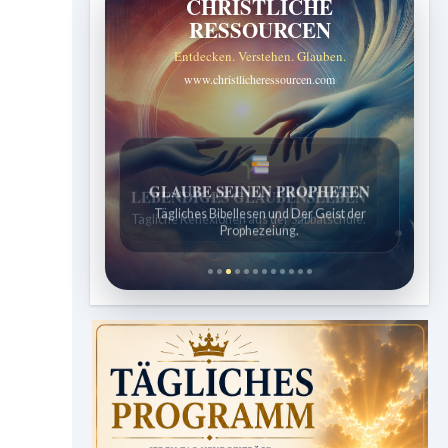
CHRISTLICHE
RESSOURCEN
Entdecken. Verstehen. Glauben.
www.christlicheressourcen.com
LEBENDIGES GLAUBENSLEBEN
Tägliche Reflexionen aus der Sabbatschule.