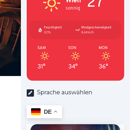
27°
sonnig
Feuchtigkeit
Windgeschwindigkeit
32%
8.6Km/h
SAM
SON
MON
31°
34°
36°
Sprache auswählen
DE