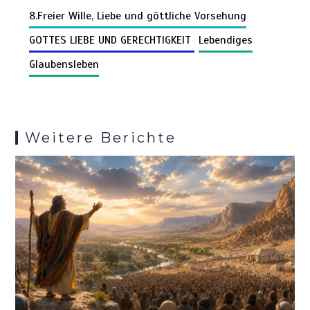
er
d
e
n
o
t
A
r
t
g
a
8.Freier Wille, Liebe und göttliche Vorsehung
Pr
n
k
o
p
er
m
es
GOTTES LIEBE UND GERECHTIGKEIT
Lebendiges
k
p
s
Glaubensleben
Weitere Berichte