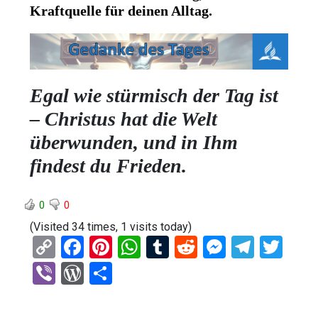
Kraftquelle für deinen Alltag.
Egal wie stürmisch der Tag ist
– Christus hat die Welt
überwunden, und in Ihm
findest du Frieden.
0
0
(Visited 34 times, 1 visits today)
C
F
Pi
W
T
R
M
T
T
o
a
nt
h
u
e
es
el
wi
Vi
W
T
py
ce
er
at
m
d
se
e
tt
b
or
eil
Li
b
es
s
bl
di
n
gr
er