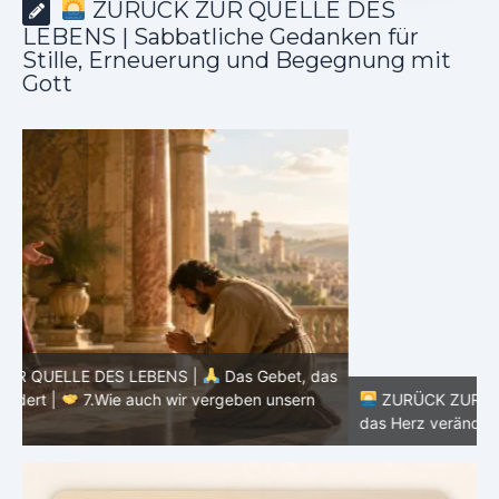
ZURÜCK ZUR QUELLE DES
LEBENS | Sabbatliche Gedanken für
Stille, Erneuerung und Begegnung mit
Gott
as
ZURÜCK ZUR QUELLE DES LEBENS |
Das Gebet, das
d
das Herz verändert |
6.Und vergib uns unsere Schuld
h