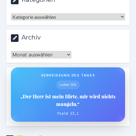
Kategorien
Archiv
Archiv
VERHEISSUNG DES TAGES
Luther 1912
„Der Herr ist mein Hirte, mir wird nichts
mangeln.“
Psalm 23,1