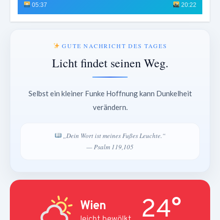
05:37
20:22
GUTE NACHRICHT DES TAGES
Licht findet seinen Weg.
Selbst ein kleiner Funke Hoffnung kann Dunkelheit
verändern.
„Dein Wort ist meines Fußes Leuchte.“
— Psalm 119,105
24°
Wien
leicht bewölkt