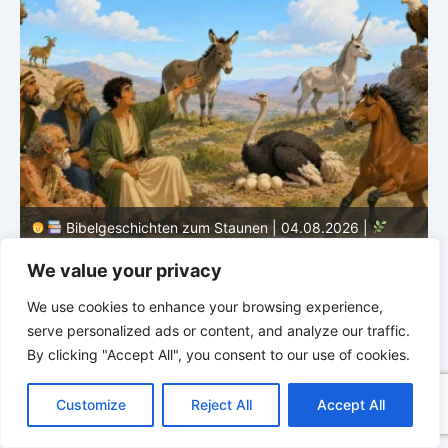
Bibelgeschichten zum Staunen | 03.08.2026 |
H
Hiob |
Kap.38 – Gott antwortet aus dem Sturm
D
We value your privacy
We use cookies to enhance your browsing experience,
serve personalized ads or content, and analyze our traffic.
By clicking "Accept All", you consent to our use of cookies.
C
F
P
W
T
R
M
T
T
V
o
a
i
h
u
e
e
e
w
i
Customize
Reject All
Accept All
p
c
n
a
m
d
s
l
i
b
r
T
y
e
t
t
b
d
s
e
t
e
e
L
b
e
s
l
i
e
g
t
r