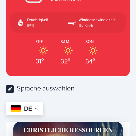
Feuchtigkeit
Windgeschwindigkeit
59%
18.4Km/h
FRE
SAM
SON
31°
32°
34°
Sprache auswählen
DE
CHRISTLICHE RESSOURCEN