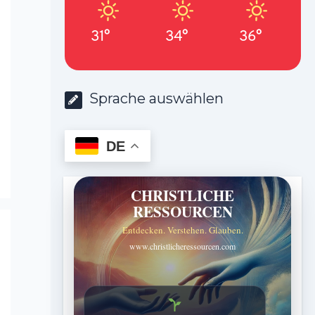
31°
34°
36°
Sprache auswählen
DE
CHRISTLICHE
RESSOURCEN
Entdecken. Verstehen. Glauben.
www.christlicheressourcen.com