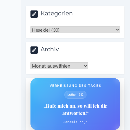
Kategorien
Kategorien
Archiv
Archiv
VERHEISSUNG DES TAGES
Luther 1912
„Rufe mich an, so will ich dir
antworten.“
Jeremia 33,3