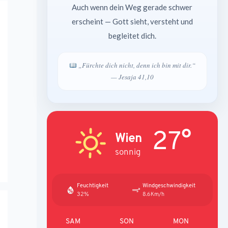
Auch wenn dein Weg gerade schwer
erscheint — Gott sieht, versteht und
begleitet dich.
„Fürchte dich nicht, denn ich bin mit dir.“
— Jesaja 41,10
27°
Wien
sonnig
Feuchtigkeit
Windgeschwindigkeit
32%
8.6Km/h
SAM
SON
MON