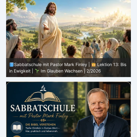
s
Sabbatschule mit Pastor Mark Finley |
Lektion 12:
Sprich von Gott |
Im Glauben Wachsen | 2/2026
R