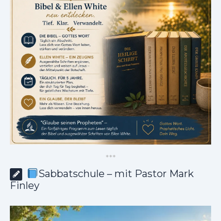
*
*
*
Sabbatschule – mit Pastor Mark
Finley