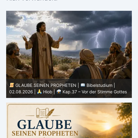
GLAUBE SEINEN PROPHETEN |
Bibelstudium |
01.08.2026 |
Hiob |
Kap.36 – Gott lehrt durch seine
3
s
Wege
u