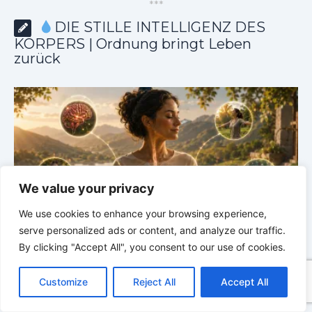
*
*
*
DIE STILLE INTELLIGENZ DES
KÖRPERS | Ordnung bringt Leben
zurück
We value your privacy
We use cookies to enhance your browsing experience,
serve personalized ads or content, and analyze our traffic.
By clicking "Accept All", you consent to our use of cookies.
m
DIE STILLE INTELLIGENZ DES KÖRPERS |
4.4 Warum
C
F
P
W
T
R
M
T
T
V
dein Körper nicht alles verwerten kann
d
o
a
i
h
u
e
e
e
w
i
Customize
Reject All
Accept All
p
c
n
a
m
d
s
l
i
b
r
T
y
e
t
t
b
d
s
e
t
e
e
L
b
e
s
l
i
e
g
t
r