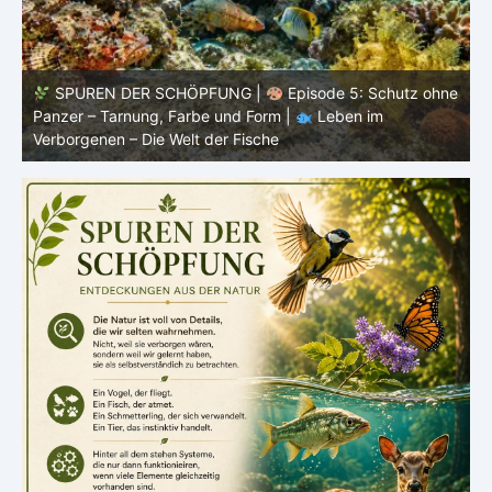
ne
SPUREN DER SCHÖPFUNG |
Episode 4: Kalt, aber
lebendig – Leben ohne konstante Körpertemperatur |
o
Leben im Verborgenen – Die Welt der Fische
i