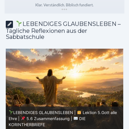
Klar. Verständlich. Biblisch fundiert.
*
*
*
LEBENDIGES GLAUBENSLEBEN –
Tägliche Reflexionen aus der
Sabbatschule
LEBENDIGES GLAUBENSLEBEN |
Lektion 5.Gott alle
Ehre |
5.5 Götzendienst überwinden |
DIE
E
KORINTHERBRIEFE
K