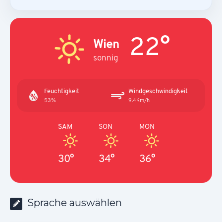
22°
Wien
sonnig
Feuchtigkeit
Windgeschwindigkeit
53%
9.4Km/h
SAM
SON
MON
30°
34°
36°
Sprache auswählen