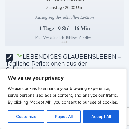
Samstag · 20:00 Uhr
Auslegung der aktuellen Lektion
1 Tage · 9 Std · 16 Min
Klar. Verständlich. Biblisch fundiert.
*
*
*
LEBENDIGES GLAUBENSLEBEN –
Tägliche Reflexionen aus der
Sabbatschule
We value your privacy
We use cookies to enhance your browsing experience,
serve personalized ads or content, and analyze our traffic.
By clicking "Accept All", you consent to our use of cookies.
C
F
P
W
T
R
M
T
T
V
o
a
i
h
u
e
e
e
w
i
Customize
Reject All
Accept All
p
c
n
a
m
d
s
l
i
b
r
T
y
e
t
t
b
d
s
e
t
e
e
L
b
e
s
l
i
e
g
t
r