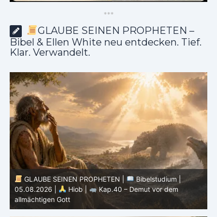
*
*
*
GLAUBE SEINEN PROPHETEN –
Bibel & Ellen White neu entdecken. Tief.
Klar. Verwandelt.
GLAUBE SEINEN PROPHETEN |
Bibelstudium |
04.08.2026 |
Hiob |
Kap.39 – Gottes Weisheit in der
0
Schöpfung
d