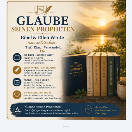
*
*
*