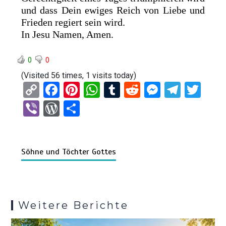
und dass Dein ewiges Reich von Liebe und
Frieden regiert sein wird.
In Jesu Namen, Amen.
0
0
(Visited 56 times, 1 visits today)
C
F
Pi
W
T
R
M
T
T
o
a
nt
h
u
e
es
el
wi
Vi
W
T
py
ce
er
at
m
d
se
e
tt
b
or
eil
Li
b
es
s
bl
di
n
gr
er
er
d
e
n
o
t
A
r
t
g
a
Söhne und Töchter Gottes
Pr
n
k
o
p
er
m
es
k
p
s
Weitere Berichte