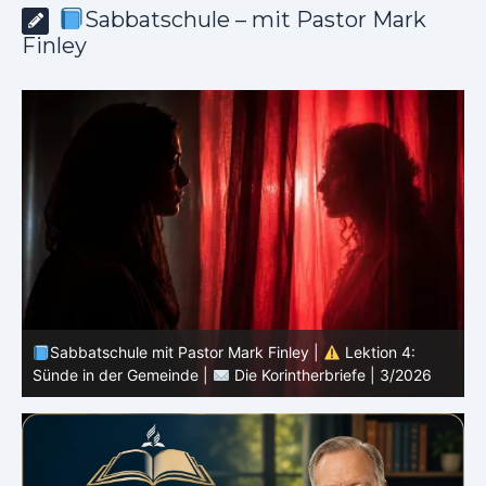
Sabbatschule – mit Pastor Mark
Finley
Sabbatschule mit Pastor Mark Finley |
Lektion 3:
Einheit in Christus |
Die Korintherbriefe | 3/2026
B