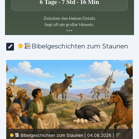
6 Tage · 7 Std · 16 Min
Zwischen den kleinen Details
liegt oft ein großer Hinweis.
*
*
*
Bibelgeschichten zum Staunen
Bibelgeschichten zum Staunen | 03.08.2026 |
H