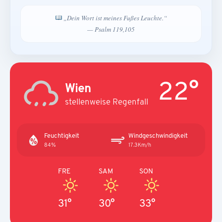
„Dein Wort ist meines Fußes Leuchte.“
— Psalm 119,105
22°
Wien
stellenweise Regenfall
Feuchtigkeit
Windgeschwindigkeit
84%
17.3Km/h
FRE
SAM
SON
31°
30°
33°