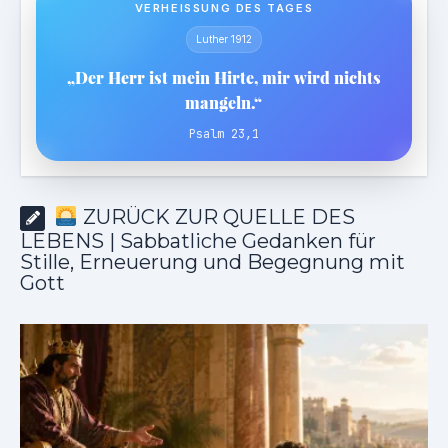
VERHEISSUNG DES TAGES
Luther 1912
„Der Herr ist mein Hirte, mir wird nichts
mangeln.“
Psalm 23,1
ZURÜCK ZUR QUELLE DES
LEBENS | Sabbatliche Gedanken für
Stille, Erneuerung und Begegnung mit
Gott