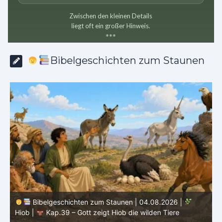
Zwischen den kleinen Details
liegt oft ein großer Hinweis.
*
*
*
Bibelgeschichten zum Staunen
Bibelgeschichten zum Staunen | 03.08.2026 |
H
Hiob |
Kap.38 – Gott antwortet aus dem Sturm
D