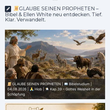
*
*
*
GLAUBE SEINEN PROPHETEN –
Bibel & Ellen White neu entdecken. Tief.
Klar. Verwandelt.
GLAUBE SEINEN PROPHETEN |
Bibelstudium |
r
03.08.2026 |
Hiob |
Kap.38 – Gott antwortet aus
P
dem Sturm
K