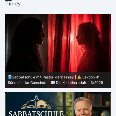
Finley
Sabbatschule mit Pastor Mark Finley |
Lektion 3:
Einheit in Christus |
Die Korintherbriefe | 3/2026
B