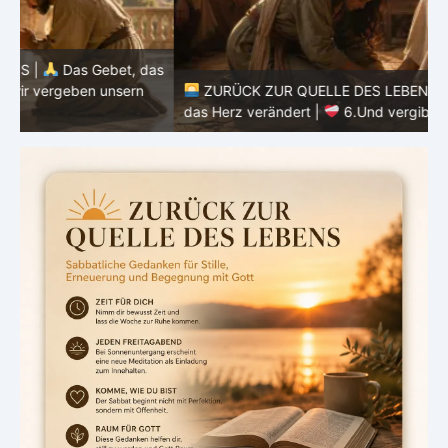
as
ZURÜCK ZUR QUELLE DES LEBENS |
Das Gebet, das
d
das Herz verändert |
6.Und vergib uns unsere Schuld
h