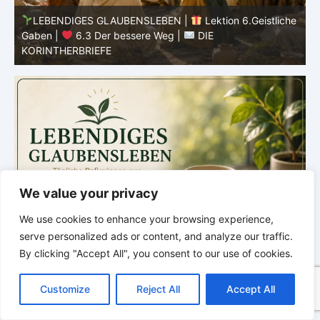
he
LEBENDIGES GLAUBENSLEBEN |
Lektion 6.Geistliche
Gaben |
6.2 Einheit durch Vielfalt |
DIE
G
KORINTHERBRIEFE
K
We value your privacy
We use cookies to enhance your browsing experience,
serve personalized ads or content, and analyze our traffic.
By clicking "Accept All", you consent to our use of cookies.
C
F
P
W
T
R
M
T
T
V
o
a
i
h
u
e
e
e
w
i
Customize
Reject All
Accept All
p
c
n
a
m
d
s
l
i
b
r
T
y
e
t
t
b
d
s
e
t
e
e
L
b
e
s
l
i
e
g
t
r