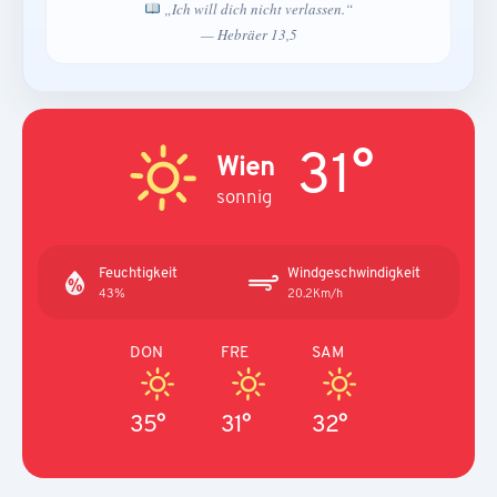
„Ich will dich nicht verlassen.“
— Hebräer 13,5
31°
Wien
sonnig
Feuchtigkeit
Windgeschwindigkeit
43%
20.2Km/h
DON
FRE
SAM
35°
31°
32°