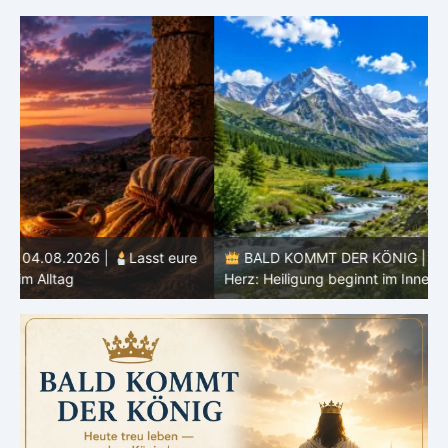
e
BALD KOMMT DER KÖNIG | 03.08.2026 |
Ein reines
Herz: Heiligung beginnt im Inneren
ä