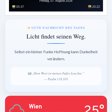
Freitag, 07. August 2026
05:37
20:22
GUTE NACHRICHT DES TAGES
Licht findet seinen Weg.
Selbst ein kleiner Funke Hoffnung kann Dunkelheit
verändern.
„Dein Wort ist meines Fußes Leuchte.“
— Psalm 119,105
25°
Wien