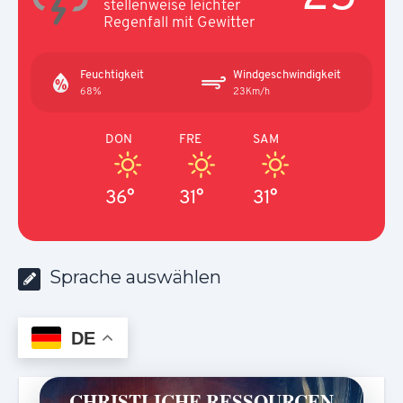
stellenweise leichter
Regenfall mit Gewitter
Feuchtigkeit
Windgeschwindigkeit
68%
23Km/h
DON
FRE
SAM
36°
31°
31°
Sprache auswählen
DE
CHRISTLICHE RESSOURCEN