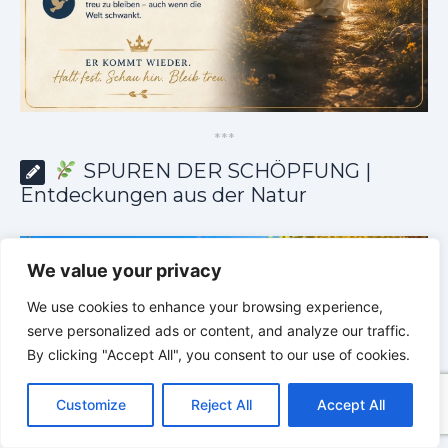
*
*
*
SPUREN DER SCHÖPFUNG |
Entdeckungen aus der Natur
We value your privacy
We use cookies to enhance your browsing experience,
serve personalized ads or content, and analyze our traffic.
By clicking "Accept All", you consent to our use of cookies.
C
F
P
W
T
R
M
T
T
V
o
a
i
h
u
e
e
e
w
i
Customize
Reject All
Accept All
p
c
n
a
m
d
s
l
i
b
r
T
y
e
t
t
b
d
s
e
t
e
e
L
b
e
s
l
i
e
g
t
r