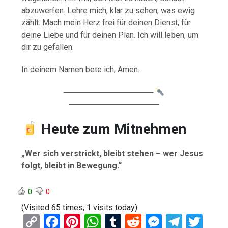
abzuwerfen. Lehre mich, klar zu sehen, was ewig
zählt. Mach mein Herz frei für deinen Dienst, für
deine Liebe und für deinen Plan. Ich will leben, um
dir zu gefallen.
In deinem Namen bete ich, Amen.
────────────────
────────────────
Heute zum Mitnehmen
„Wer sich verstrickt, bleibt stehen – wer Jesus
folgt, bleibt in Bewegung.“
0
0
(Visited 65 times, 1 visits today)
C
F
Pi
W
T
R
M
T
T