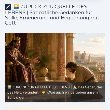
ZURÜCK ZUR QUELLE DES
LEBENS | Sabbatliche Gedanken für
Stille, Erneuerung und Begegnung mit
Gott
as
ZURÜCK ZUR QUELLE DES LEBENS |
Das Gebet, das
d
das Herz verändert |
6.Und vergib uns unsere Schuld
h