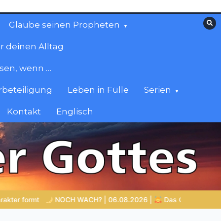
Glaube seinen Propheten
r deinen Alltag
esen, wenn …
beteiligung
Leben in Fülle
Serien
Kontakt
Englisch
06.08.2026 |
Das Größte, was du geben kannst
VON BABYL