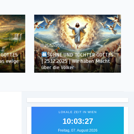
25/12/2025
6 Minuten
 GOTTES
SÖHNE UND TÖCHTER GOTTES
das ewige
| 25.12.2025 | Wir haben Macht
über die Völker
LOKALE ZEIT IN WIEN
10:03:29
Freitag, 07. August 2026