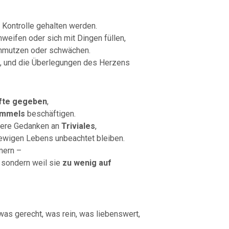
Kontrolle gehalten werden.
hweifen oder sich mit Dingen füllen,
chmutzen oder schwächen.
, und die Überlegungen des Herzens
äfte gegeben
,
immels
beschäftigen.
sere Gedanken an
Triviales
,
ewigen Lebens unbeachtet bleiben.
mern –
, sondern weil sie
zu wenig auf
 was gerecht, was rein, was liebenswert,