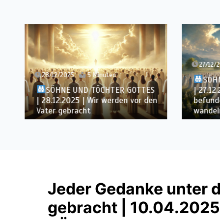
27/12/
28/12/2025
5 Minuten
SÖH
SÖHNE UND TÖCHTER GOTTES
| 27.12
| 28.12.2025 | Wir werden vor den
befund
Vater gebracht
wandel
Jeder Gedanke unter 
gebracht | 10.04.202