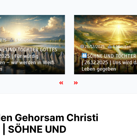
2025
6 Minuten
26/12/2025
6 Minuten
NE UND TÖCHTER GOTTES
.2025 | Für würdig
SÖHNE UND TÖCHTER
en – wir werden in Weiß
| 26.12.2025 | Uns wird 
n
Leben gegeben
den Gehorsam Christi
5 | SÖHNE UND