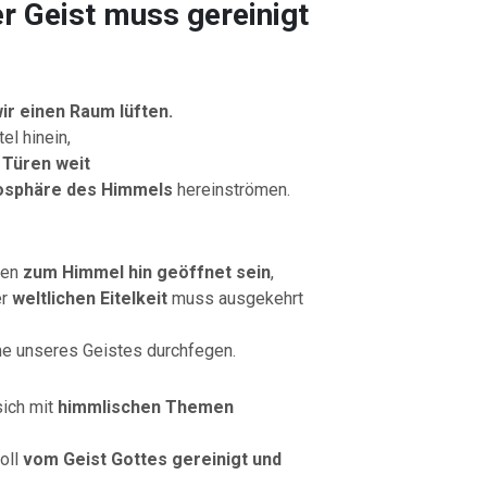
er Geist muss gereinigt
wir einen Raum lüften.
el hinein,
 Türen weit
osphäre des Himmels
hereinströmen.
len
zum Himmel hin geöffnet sein
,
er
weltlichen Eitelkeit
muss ausgekehrt
me unseres Geistes durchfegen.
sich mit
himmlischen Themen
oll
vom Geist Gottes gereinigt und