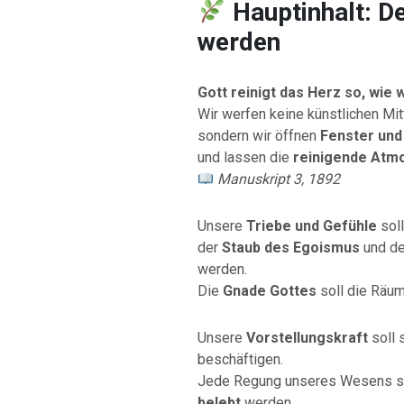
Hauptinhalt: D
werden
Gott reinigt das Herz so, wie 
Wir werfen keine künstlichen Mitt
sondern wir öffnen
Fenster und
und lassen die
reinigende Atm
Manuskript 3, 1892
Unsere
Triebe und Gefühle
sol
der
Staub des Egoismus
und d
werden.
Die
Gnade Gottes
soll die Räu
Unsere
Vorstellungskraft
soll 
beschäftigen.
Jede Regung unseres Wesens s
belebt
werden.