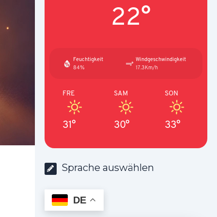
22°
Feuchtigkeit
Windgeschwindigkeit
84%
17.3Km/h
FRE
SAM
SON
31°
30°
33°
Sprache auswählen
DE