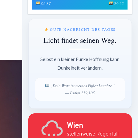
05:37
20:22
GUTE NACHRICHT DES TAGES
Licht findet seinen Weg.
Selbst ein kleiner Funke Hoffnung kann
Dunkelheit verändern.
„Dein Wort ist meines Fußes Leuchte.“
— Psalm 119,105
Wien
stellenweise Regenfall