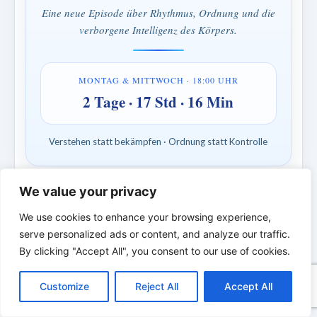
Eine neue Episode über Rhythmus, Ordnung und die
verborgene Intelligenz des Körpers.
MONTAG & MITTWOCH · 18:00 UHR
2 Tage · 17 Std · 16 Min
Verstehen statt bekämpfen · Ordnung statt Kontrolle
*
*
*
We value your privacy
DIE BIBLISCHE PERSON DES
We use cookies to enhance your browsing experience,
TAGES | Echte Menschen. Echte Kämpfe.
serve personalized ads or content, and analyze our traffic.
Echter Glaube.
By clicking "Accept All", you consent to our use of cookies.
C
F
P
W
T
R
M
T
T
V
o
a
i
h
u
e
e
e
w
i
Customize
Reject All
Accept All
p
c
n
a
m
d
s
l
i
b
r
T
y
e
t
t
b
d
s
e
t
e
e
L
b
e
s
l
i
e
g
t
r