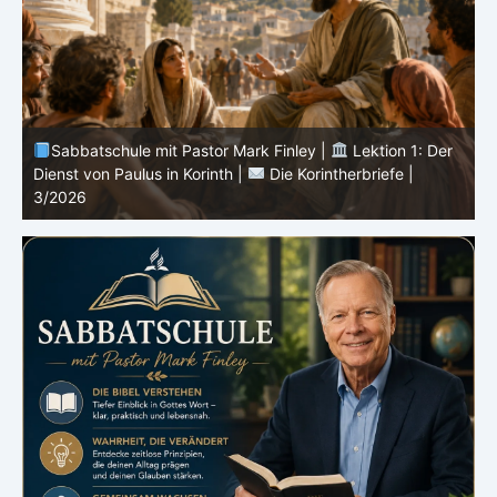
Sabbatschule mit Pastor Mark Finley |
Lektion 13: Bis
in Ewigkeit |
Im Glauben Wachsen | 2/2026
S