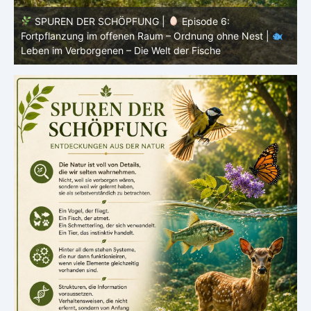
SPUREN DER SCHÖPFUNG |
Episode 5: Schutz ohne
Panzer – Tarnung, Farbe und Form |
Leben im
l
Verborgenen – Die Welt der Fische
L