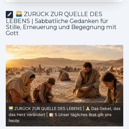
ZURÜCK ZUR QUELLE DES
LEBENS | Sabbatliche Gedanken für
Stille, Erneuerung und Begegnung mit
Gott
as
ZURÜCK ZUR QUELLE DES LEBENS |
Das Gebet, das
das Herz verändert |
4.Dein Wille geschehe
d