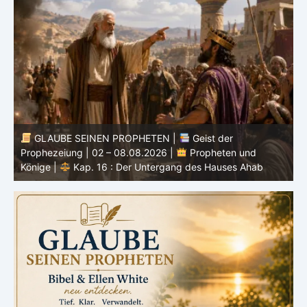
GLAUBE SEINEN PROPHETEN |
Bibelstudium |
0
02.08.2026 |
Hiob |
Kap.37 – Vor der Stimme Gottes
W