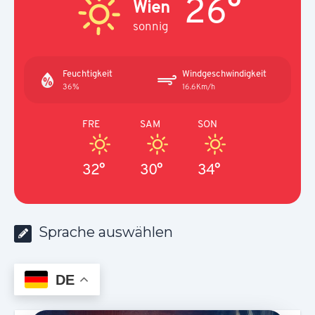
26°
Wien
sonnig
Feuchtigkeit
Windgeschwindigkeit
36%
16.6Km/h
FRE
SAM
SON
32°
30°
34°
Sprache auswählen
DE