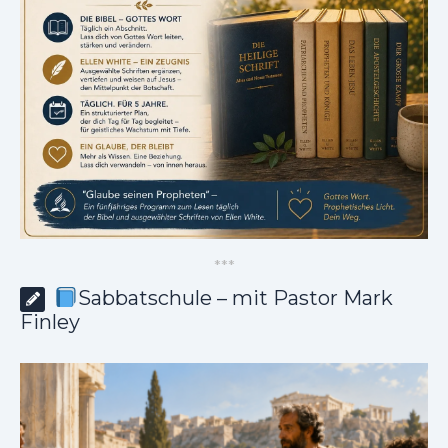
*
*
*
Sabbatschule – mit Pastor Mark
Finley