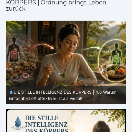
KÖRPERS | Ordnung bringt Leben
zurück
DIE STILLE INTELLIGENZ DES KÖRPERS |
4.5 Warum
dein Mikrobiom mitentscheidet
d