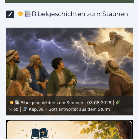
Bibelgeschichten zum Staunen
Bibelgeschichten zum Staunen | 02.08.2026 |
Hiob |
Kap.37 – Elihu staunt über Gottes Stimme im
Donner
H