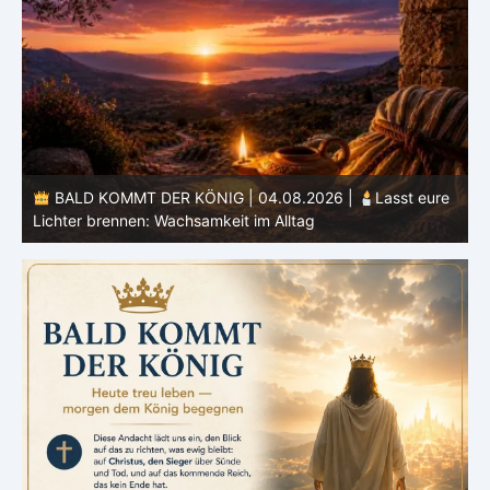
e
BALD KOMMT DER KÖNIG | 03.08.2026 |
Ein reines
Herz: Heiligung beginnt im Inneren
ä