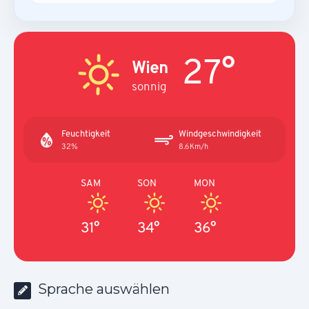
27°
Wien
sonnig
Feuchtigkeit
Windgeschwindigkeit
32%
8.6Km/h
SAM
SON
MON
31°
34°
36°
Sprache auswählen