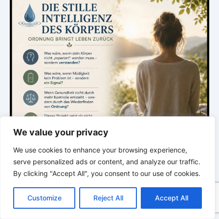
We value your privacy
We use cookies to enhance your browsing experience,
serve personalized ads or content, and analyze our traffic.
By clicking "Accept All", you consent to our use of cookies.
C
F
P
W
T
R
M
T
T
V
o
a
i
h
u
e
e
e
w
i
.
Customize
Reject All
Accept All
p
c
n
a
m
d
s
l
i
b
r
T
y
e
t
t
b
d
s
e
t
e
e
L
b
e
s
l
i
e
g
t
r