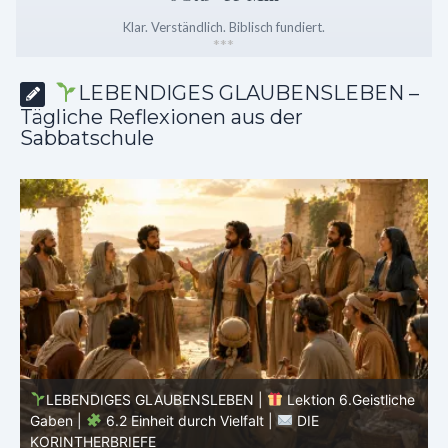
Klar. Verständlich. Biblisch fundiert.
*
*
*
LEBENDIGES GLAUBENSLEBEN –
Tägliche Reflexionen aus der
Sabbatschule
6.Geistliche
LEBENDIGES GLAUBENSLEBEN |
Lektion 6.Geis
Gaben |
6.1 Vielfältige Gaben |
DIE
KORINTHERBRIEFE