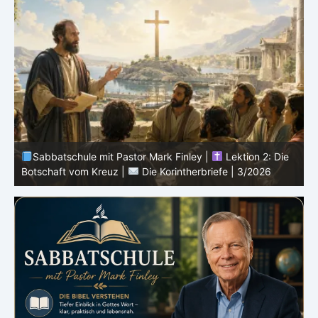
Sabbatschule mit Pastor Mark Finley |
Lektion 1
tion 2: Die
Dienst von Paulus in Korinth |
Die Korintherbriefe |
 3/2026
3/2026