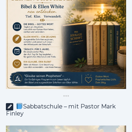
*
*
*
Sabbatschule – mit Pastor Mark
Finley