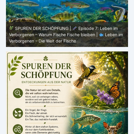
SPUREN DER SCHÖPFUNG |
Episode 6:
m
Fortpflanzung im offenen Raum – Ordnung ohne Nest |
P
Leben im Verborgenen – Die Welt der Fische
V