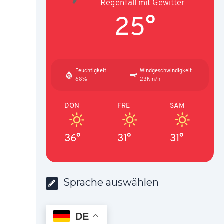
Regenfall mit Gewitter
25°
Feuchtigkeit
Windgeschwindigkeit
68%
23Km/h
DON
FRE
SAM
36°
31°
31°
Sprache auswählen
DE