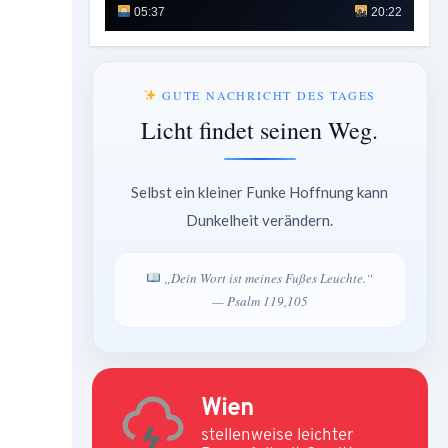
05:37
20:22
GUTE NACHRICHT DES TAGES
Licht findet seinen Weg.
Selbst ein kleiner Funke Hoffnung kann
Dunkelheit verändern.
„Dein Wort ist meines Fußes Leuchte.“
— Psalm 119,105
Wien
stellenweise leichter