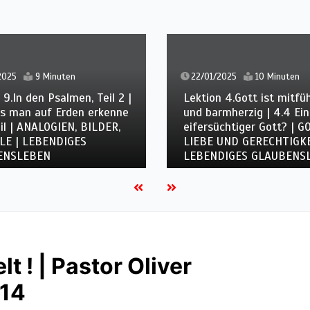
9 Minuten
22/01/2025
10 Minuten
 den Psalmen, Teil 2 |
Lektion 4.Gott ist mitfühlen
an auf Erden erkenne
und barmherzig | 4.4 Ein
 ANALOGIEN, BILDER,
eifersüchtiger Gott? | GOTTE
 LEBENDIGES
LIEBE UND GERECHTIGKEIT |
LEBEN
LEBENDIGES GLAUBENSLEB
t ! | Pastor Oliver
014