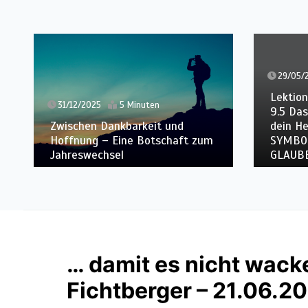
29/05/2025
Lektion 9.In
31/12/2025
5 Minuten
9.5 Dass m
Zwischen Dankbarkeit und
dein Heil |
Hoffnung – Eine Botschaft zum
SYMBOLE |
Jahreswechsel
GLAUBENS
… damit es nicht wackel
Fichtberger – 21.06.2