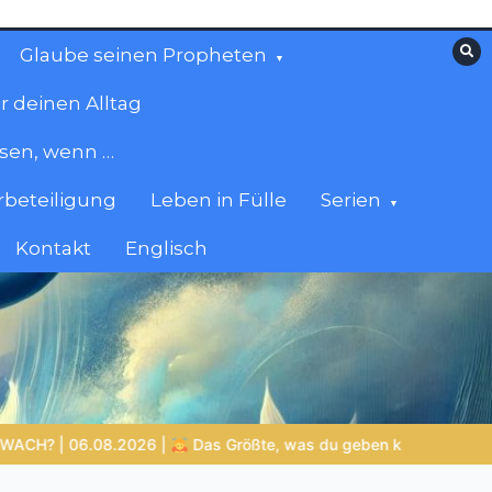
Glaube seinen Propheten
r deinen Alltag
esen, wenn …
beteiligung
Leben in Fülle
Serien
Kontakt
Englisch
ßte, was du geben kannst
VON BABYLON ZUM EWIGEN REICH 