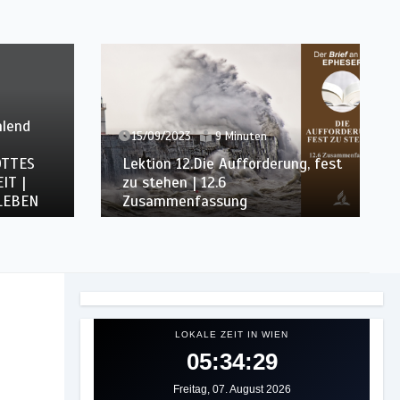
d
15/09/2023
9 Minuten
2
Lektion 12.Die Aufforderung, fest
S
zu stehen | 12.6
De
Zusammenfassung
Pa
EN
LOKALE ZEIT IN WIEN
05:34:31
Freitag, 07. August 2026