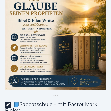
*
*
*
Sabbatschule – mit Pastor Mark
Finley