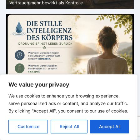
Ernährung nur ein Teil des Systems ist
We value your privacy
We use cookies to enhance your browsing experience,
serve personalized ads or content, and analyze our traffic.
By clicking "Accept All", you consent to our use of cookies.
C
F
P
W
T
R
M
T
T
V
o
a
i
h
u
e
e
e
w
i
Customize
Reject All
Accept All
p
c
n
a
m
d
s
l
i
b
r
T
y
e
t
t
b
d
s
e
t
e
e
L
b
e
s
l
i
e
g
t
r