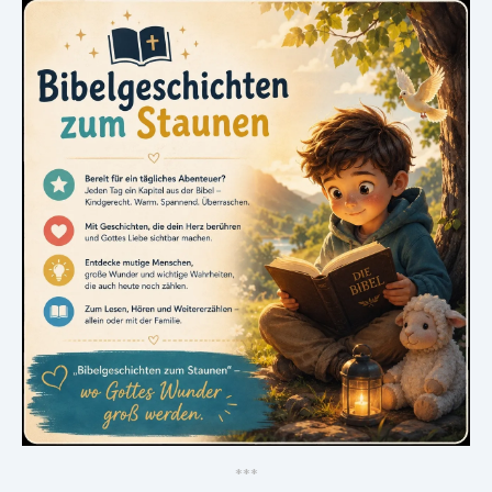
*
*
*