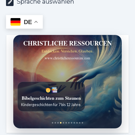
Sprache auswählen
DE
CHRISTLICHE RESSOURCEN
Entdecken. Verstehen. Glauben.
www.christlicheressourcen.com
Sabbatschule mit Pastor Mark Finley
Bibelgeschichten zum Staunen
Wöchentliche Lektionen verständlich erklärt.
Kindergeschichten für 7 bis 12 Jahre.