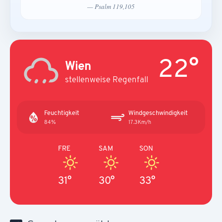
— Psalm 119,105
22°
Wien
stellenweise Regenfall
Feuchtigkeit
Windgeschwindigkeit
84%
17.3Km/h
FRE
SAM
SON
31°
30°
33°