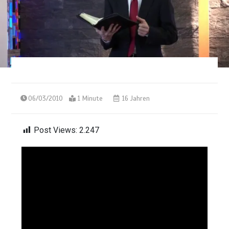
06/03/2010
1 Minute
16 Jahren
Post Views:
2.247