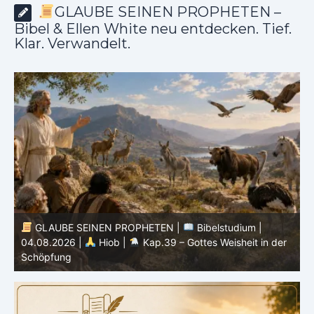
GLAUBE SEINEN PROPHETEN –
Bibel & Ellen White neu entdecken. Tief.
Klar. Verwandelt.
GLAUBE SEINEN PROPHETEN |
Bibelstudium |
r
03.08.2026 |
Hiob |
Kap.38 – Gott antwortet aus
P
dem Sturm
K