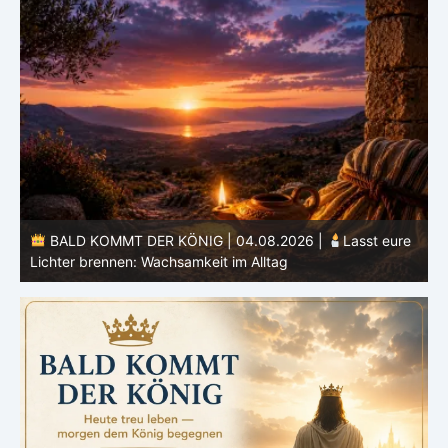
e
BALD KOMMT DER KÖNIG | 03.08.2026 |
Ein reines
Herz: Heiligung beginnt im Inneren
ä