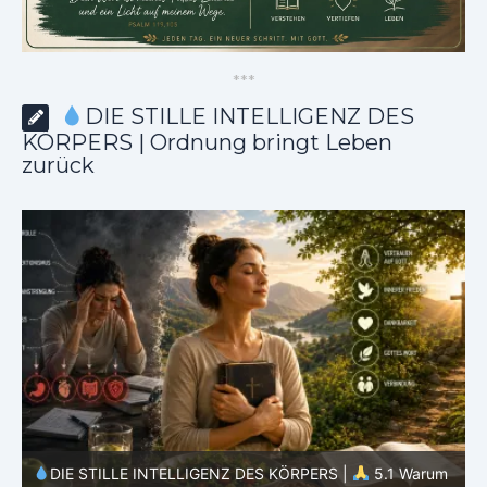
*
*
*
DIE STILLE INTELLIGENZ DES
KÖRPERS | Ordnung bringt Leben
zurück
rum
DIE STILLE INTELLIGENZ DES KÖRPERS |
4.7 Warum