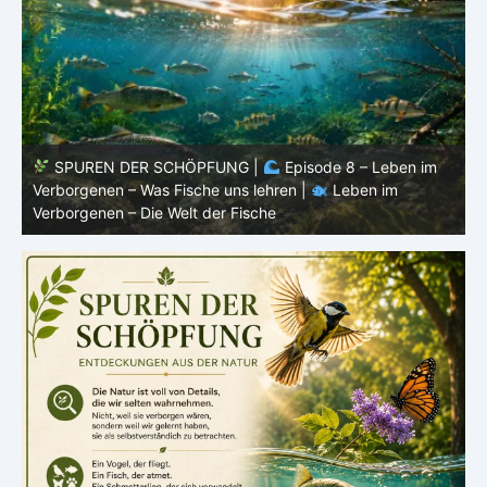
SPUREN DER SCHÖPFUNG |
Episode 7: Leben im
Verborgenen – Warum Fische Fische bleiben |
Leben im
F
Verborgenen – Die Welt der Fische
L