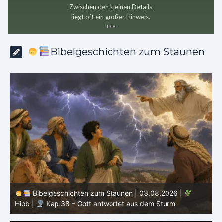
Zwischen den kleinen Details
liegt oft ein großer Hinweis.
*
*
*
Bibelgeschichten zum Staunen
Bibelgeschichten zum Staunen | 02.08.2026 |
Hiob |
Kap.37 – Elihu staunt über Gottes Stimme im
Donner
H