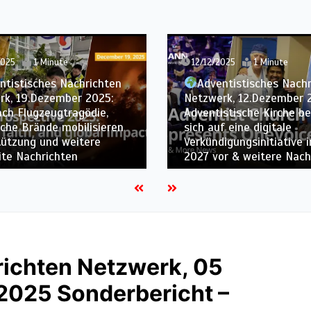
025
1 Minute
05/12/2025
1 Minute
ntistisches Nachrichten
rk, 12.Dezember 2025: Die
Adventistisches Nach
stische Kirche bereitet
Netzwerk, 05.Dezember 
f eine digitale
Adventistische Kirche ve
igungsinitiative im Jahr
Katastrophenhilfe-Einsa
r & weitere Nachrichten
weitere weltweite Nachr
richten Netzwerk, 05
2025 Sonderbericht –