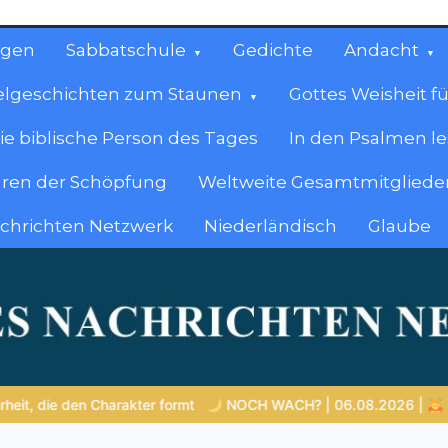
ngen
Sabbatschule
Gedichte
Andacht
elgeschichten zum Staunen
Gottes Weisheit fü
ie biblische Person des Tages
In den Psalmen l
ren der Schöpfung
Weltweite Gesamtmitglieder
achrichten Netzwerk
Niederländisch
Glaube
cen
en.
OCH WACH? | 06.08.2026 |
Das Größte, was du geben kannst