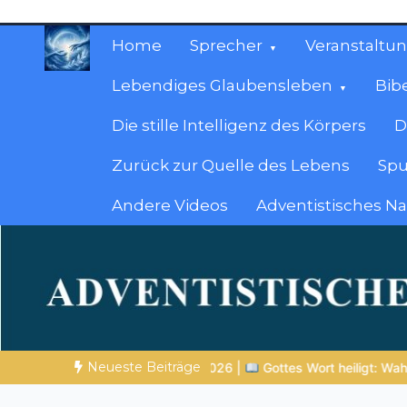
Zum
Inhalt
Home
Sprecher
Veranstaltu
springen
Lebendiges Glaubensleben
Bib
Die stille Intelligenz des Körpers
D
Zurück zur Quelle des Lebens
Spu
Andere Videos
Adventistisches N
Christliche Ressour
Materialien, die stärken. Antworten, die leit
Neueste Beiträge
026 |
Gottes Wort heiligt: Wahrheit, die den Charakter formt
N