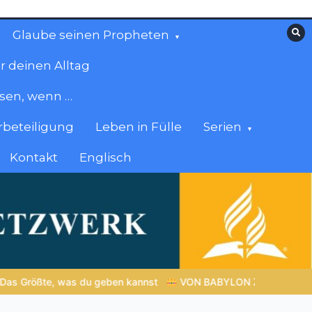
Glaube seinen Propheten
r deinen Alltag
esen, wenn …
beteiligung
Leben in Fülle
Serien
Kontakt
Englisch
VON BABYLON ZUM EWIGEN REICH | Kap.1 –
Miniserie 4: