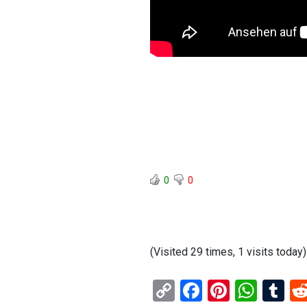
0
0
(Visited 29 times, 1 visits today)
C
F
Pi
W
T