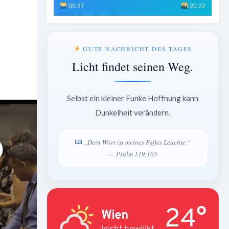
05:37
20:22
GUTE NACHRICHT DES TAGES
Licht findet seinen Weg.
Selbst ein kleiner Funke Hoffnung kann
Dunkelheit verändern.
„Dein Wort ist meines Fußes Leuchte.“
— Psalm 119,105
24°
Wien
leicht bewölkt