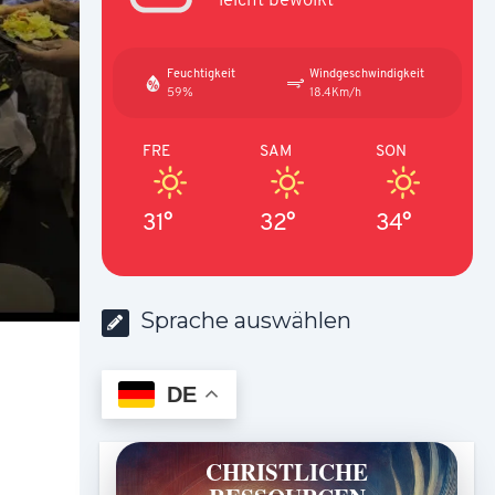
Feuchtigkeit
Windgeschwindigkeit
59%
18.4Km/h
FRE
SAM
SON
31°
32°
34°
Sprache auswählen
DE
CHRISTLICHE