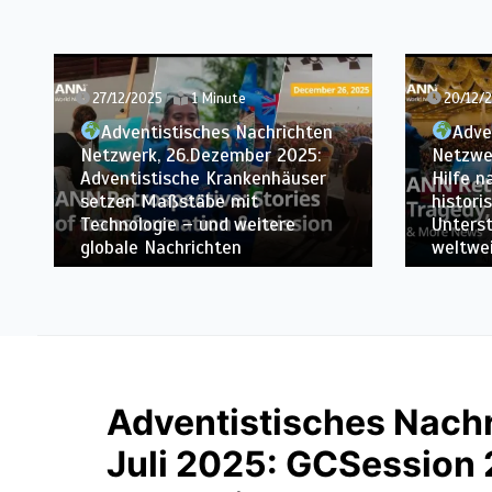
20/12/2025
1 Minute
12/12/2
Adventistisches Nachrichten
Adve
Netzwerk, 19.Dezember 2025:
Netzwe
Hilfe nach Flugzeugtragödie,
Adventi
historische Brände mobilisieren
sich au
Unterstützung und weitere
Verkünd
weltweite Nachrichten
2027 vo
Adventistisches Nach
Juli 2025: GCSession 