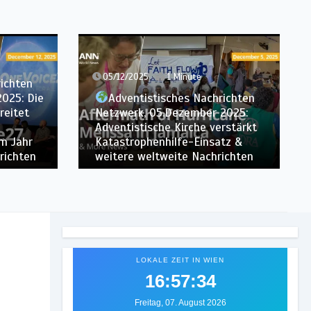
29/11/2025
1 Minute
Adventistisches Nachrichten
richten
Netzwerk, 28.November 2025:
2025:
Frau entdeckt die
rstärkt
Adventgemeinde nach einer
tz &
Beratung mit ChatGPT & weitere
ichten
weltweite Nachrichten
LOKALE ZEIT IN WIEN
16:57:36
Freitag, 07. August 2026