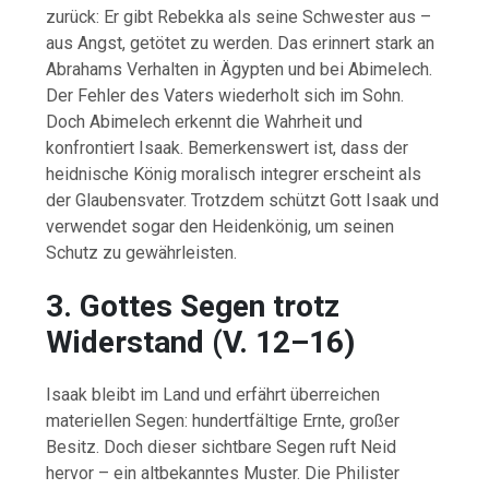
zurück:
Er
gibt
Rebekka
als
seine
Schwester
aus –
aus
Angst,
getötet
zu
werden.
Das
erinnert
stark
an
Abrahams
Verhalten
in
Ägypten
und
bei
Abimelech.
Der
Fehler
des
Vaters
wiederholt
sich
im
Sohn.
Doch
Abimelech
erkennt
die
Wahrheit
und
konfrontiert
Isaak.
Bemerkenswert
ist,
dass
der
heidnische
König
moralisch
integrer
erscheint
als
der
Glaubensvater.
Trotzdem
schützt
Gott
Isaak
und
verwendet
sogar
den
Heidenkönig,
um
seinen
Schutz
zu
gewährleisten.
3.
Gottes
Segen
trotz
Widerstand (
V.
12–
16)
Isaak
bleibt
im
Land
und
erfährt
überreichen
materiellen
Segen:
hundertfältige
Ernte,
großer
Besitz.
Doch
dieser
sichtbare
Segen
ruft
Neid
hervor –
ein
altbekanntes
Muster.
Die
Philister