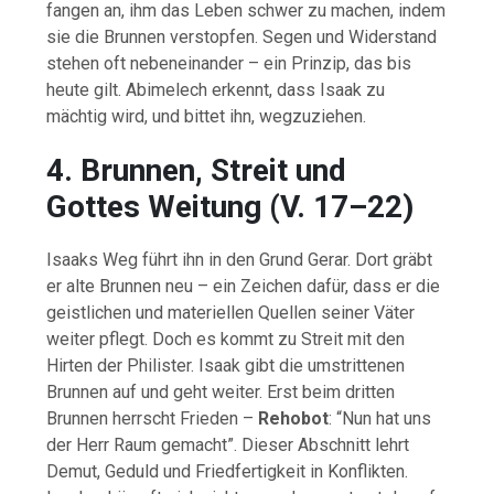
fangen
an,
ihm
das
Leben
schwer
zu
machen,
indem
sie
die
Brunnen
verstopfen.
Segen
und
Widerstand
stehen
oft
nebeneinander –
ein
Prinzip,
das
bis
heute
gilt.
Abimelech
erkennt,
dass
Isaak
zu
mächtig
wird,
und
bittet
ihn,
wegzuziehen.
4.
Brunnen,
Streit
und
Gottes
Weitung (
V.
17–
22)
Isaaks
Weg
führt
ihn
in
den
Grund
Gerar.
Dort
gräbt
er
alte
Brunnen
neu –
ein
Zeichen
dafür,
dass
er
die
geistlichen
und
materiellen
Quellen
seiner
Väter
weiter
pflegt.
Doch
es
kommt
zu
Streit
mit
den
Hirten
der
Philister.
Isaak
gibt
die
umstrittenen
Brunnen
auf
und
geht
weiter.
Erst
beim
dritten
Brunnen
herrscht
Frieden –
Rehobot
: “
Nun
hat
uns
der
Herr
Raum
gemacht”.
Dieser
Abschnitt
lehrt
Demut,
Geduld
und
Friedfertigkeit
in
Konflikten.