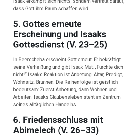
Isaak
erkämpft
sich
nichts,
sondern
vertraut
darauf,
dass
Gott
ihm
Raum
schaffen
wird.
5.
Gottes
erneute
Erscheinung
und
Isaaks
Gottesdienst (
V.
23–
25)
In
Beerscheba
erscheint
Gott
erneut.
Er
bekräftigt
seine
Verheißung
und
gibt
Isaak
Mut: „
Fürchte
dich
nicht!“
Isaaks
Reaktion
ist
Anbetung:
Altar,
Predigt,
Wohnsitz,
Brunnen.
Die
Reihenfolge
ist
geistlich
bedeutsam:
Zuerst
Anbetung,
dann
Wohnen
und
Arbeiten.
Isaaks
Glaubensleben
steht
im
Zentrum
seines
alltäglichen
Handelns.
6.
Friedensschluss
mit
Abimelech (
V.
26–
33)