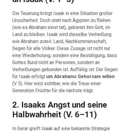
Die
Teuerung
bringt
Isaak
in
eine
Situation
großer
Unsicherheit.
Doch
statt
nach
Ägypten
zu
fliehen
(
wie
es
Abraham
einst
tat),
gebietet
ihm
Gott,
im
Land
zu
bleiben.
Isaak
wird
dieselbe
Verheißung
wie
Abraham
zuteil:
Land,
Nachkommenschaft,
Segen
für
alle
Völker.
Diese
Zusage
ist
nicht
nur
eine
Wiederholung,
sondern
eine
Bestätigung,
dass
Gottes
Bund
nicht
an
Personen,
sondern
an
Verheißungen
gebunden
ist.
Auffällig
ist:
Der
Segen
für
Isaak
erfolgt
um
Abrahams
Gehorsam
willen
(
V.
5).
Hier
wird
sichtbar,
wie
die
Treue
einer
Generation
Früchte
für
die
nächste
trägt.
2.
Isaaks
Angst
und
seine
Halbwahrheit (
V.
6–
11)
In
Gerar
greift
Isaak
auf
eine
bekannte
Strategie