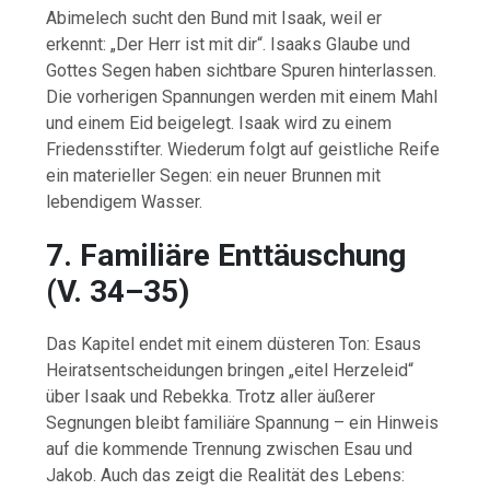
Abimelech
sucht
den
Bund
mit
Isaak,
weil
er
erkennt: „
Der
Herr
ist
mit
dir“.
Isaaks
Glaube
und
Gottes
Segen
haben
sichtbare
Spuren
hinterlassen.
Die
vorherigen
Spannungen
werden
mit
einem
Mahl
und
einem
Eid
beigelegt.
Isaak
wird
zu
einem
Friedensstifter.
Wiederum
folgt
auf
geistliche
Reife
ein
materieller
Segen:
ein
neuer
Brunnen
mit
lebendigem
Wasser.
7.
Familiäre
Enttäuschung
(
V.
34–
35)
Das
Kapitel
endet
mit
einem
düsteren
Ton:
Esaus
Heiratsentscheidungen
bringen „
eitel
Herzeleid“
über
Isaak
und
Rebekka.
Trotz
aller
äußerer
Segnungen
bleibt
familiäre
Spannung –
ein
Hinweis
auf
die
kommende
Trennung
zwischen
Esau
und
Jakob.
Auch
das
zeigt
die
Realität
des
Lebens: