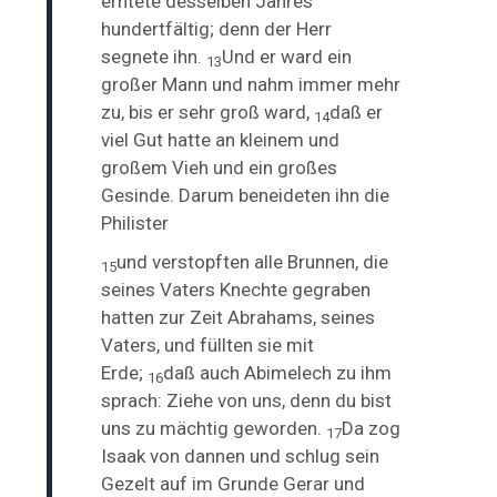
erntete desselben Jahres
hundertfältig;
denn der Herr
segnete ihn.
Und er ward ein
13
großer Mann und nahm immer mehr
zu, bis er sehr groß ward,
daß er
14
viel Gut hatte an kleinem und
großem Vieh und ein großes
Gesinde. Darum beneideten ihn die
Philister
und verstopften alle
Brunnen, die
15
seines Vaters Knechte gegraben
hatten zur Zeit Abrahams, seines
Vaters, und füllten sie mit
Erde;
daß auch Abimelech zu ihm
16
sprach: Ziehe von uns, denn du bist
uns zu mächtig geworden.
Da zog
17
Isaak von dannen und schlug sein
Gezelt auf im Grunde Gerar und