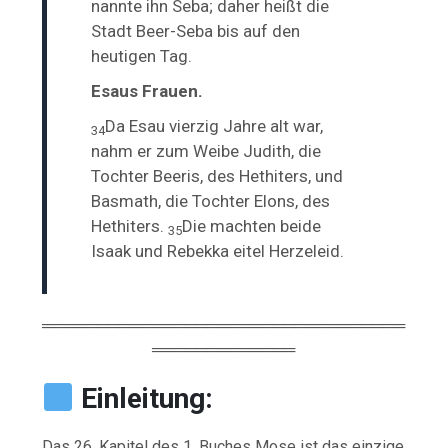
nannte ihn
Seba; daher heißt die
Stadt Beer-Seba bis auf den
heutigen Tag.
Esaus Frauen.
Da Esau vierzig Jahre alt war,
34
nahm er zum Weibe Judith, die
Tochter Beeris, des Hethiters, und
Basmath, die Tochter Elons, des
Hethiters.
Die machten beide
35
Isaak und Rebekka eitel Herzeleid.
═════════════════════════════════
═════════════
Einleitung:
Das
26.
Kapitel
des
1.
Buches
Mose
ist
das
einzige