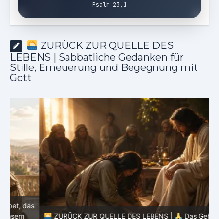
Psalm 23,1
ZURÜCK ZUR QUELLE DES
LEBENS | Sabbatliche Gedanken für
Stille, Erneuerung und Begegnung mit
Gott
as
ZURÜCK ZUR QUELLE DES LEBENS |
Das Gebet, das
d