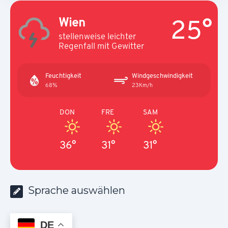
25°
Wien
stellenweise leichter
Regenfall mit Gewitter
Feuchtigkeit
Windgeschwindigkeit
68%
23Km/h
DON
FRE
SAM
36°
31°
31°
Sprache auswählen
DE