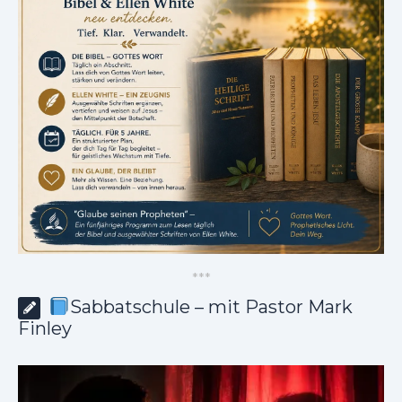
*
*
*
Sabbatschule – mit Pastor Mark
Finley