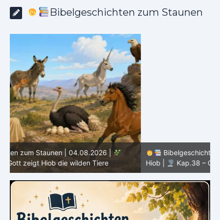
Bibelgeschichten zum Staunen
Bibelgeschichten zum Staunen | 03.08.2026 |
H
Hiob |
Kap.38 – Gott antwortet aus dem Sturm
D