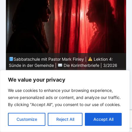
Sabbatschule mit Pastor Mark Finley |
Lektion 3:
Einheit in Christus |
Die Korintherbriefe | 3/2026
B
We value your privacy
We use cookies to enhance your browsing experience,
serve personalized ads or content, and analyze our traffic.
By clicking "Accept All", you consent to our use of cookies.
C
F
P
W
T
R
M
T
T
V
o
a
i
h
u
e
e
e
w
i
Customize
Reject All
Accept All
p
c
n
a
m
d
s
l
i
b
r
T
y
e
t
t
b
d
s
e
t
e
e
L
b
e
s
l
i
e
g
t
r