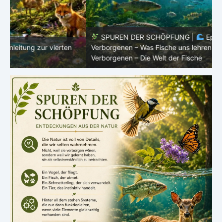
SPUREN DER SCHÖPFUNG |
Episode 8 – Leben im
Verborgenen – Was Fische uns lehren |
Leben im
V
Verborgenen – Die Welt der Fische
V