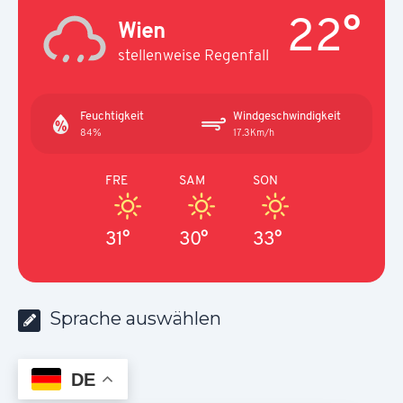
22°
Wien
stellenweise Regenfall
Feuchtigkeit
Windgeschwindigkeit
84%
17.3Km/h
FRE
SAM
SON
31°
30°
33°
Sprache auswählen
DE