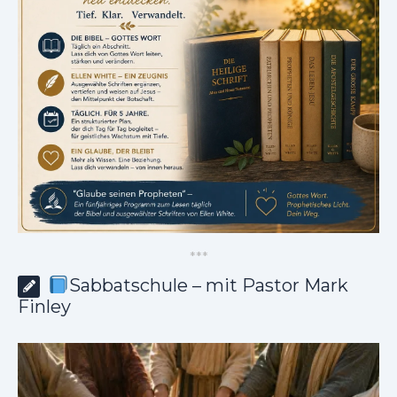
*
*
*
Sabbatschule – mit Pastor Mark
Finley