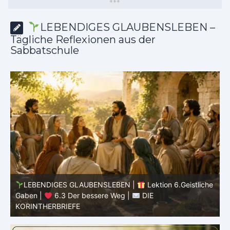
*
*
*
LEBENDIGES GLAUBENSLEBEN –
Tägliche Reflexionen aus der
Sabbatschule
he
LEBENDIGES GLAUBENSLEBEN |
Lektion 6.Geistliche
Gaben |
6.3 Der bessere Weg |
DIE
G
KORINTHERBRIEFE
K