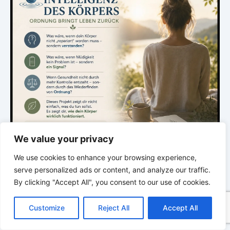
We value your privacy
We use cookies to enhance your browsing experience,
serve personalized ads or content, and analyze our traffic.
By clicking "Accept All", you consent to our use of cookies.
.
C
F
P
W
T
R
M
T
T
V
o
a
i
h
u
e
e
e
w
i
Customize
Reject All
Accept All
p
c
n
a
m
d
s
l
i
b
r
T
DIE STILLE INTELLIGENZ DES KÖRPERS
y
e
t
t
b
d
s
e
t
e
e
L
b
e
s
l
i
e
g
t
r