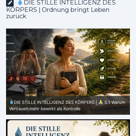
DIE STILLE INTELLIGENZ DES
KÖRPERS | Ordnung bringt Leben
zurück
m
DIE STILLE INTELLIGENZ DES KÖRPERS |
5.1 Warum
Vertrauen mehr bewirkt als Kontrolle
E