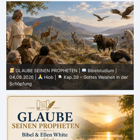
GLAUBE SEINEN PROPHETEN |
Bibelstudium |
04.08.2026 |
Hiob |
Kap.39 – Gottes Weisheit in der
0
Schöpfung
d