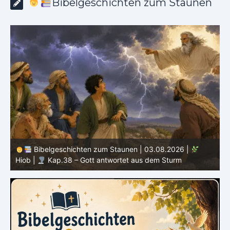
Bibelgeschichten zum Staunen
Bibelgeschichten zum Staunen | 03.08.2026 |
H
Hiob |
Kap.38 – Gott antwortet aus dem Sturm
D