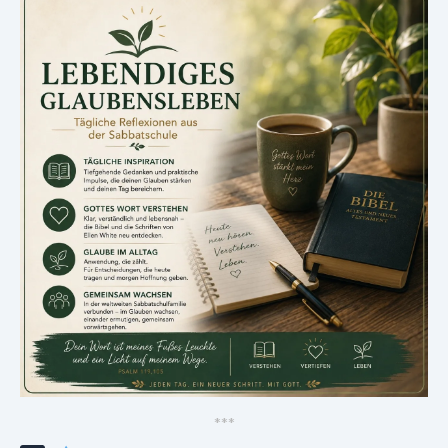
*
*
*