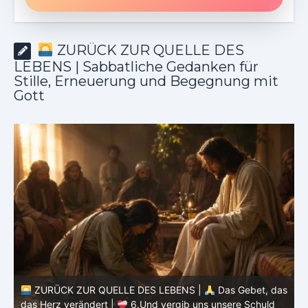
ZURÜCK ZUR QUELLE DES
LEBENS | Sabbatliche Gedanken für
Stille, Erneuerung und Begegnung mit
Gott
ZURÜCK ZUR QUELLE DES LEBENS |
Das Gebet, da
t, das
das Herz verändert |
5.Unser tägliches Brot gib uns
huld
heute