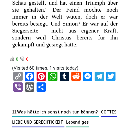
Schau gestellt und hat einen Triumph über
sie gehalten.“ Der Feind mochte noch
immer in der Welt wüten, doch er war
bereits besiegt. Und Simon? Er war auf der
Siegerseite – nicht aus eigener Kraft,
sondern weil Christus bereits für ihn
gekämpft und gesiegt hatte.
0
0
(Visited 60 times, 1 visits today)
C
F
Pi
W
T
R
M
T
T
o
a
nt
h
u
e
es
el
wi
Vi
W
T
py
ce
er
at
m
d
se
e
tt
b
or
eil
Li
b
es
s
bl
di
n
gr
er
er
d
e
n
o
t
A
r
t
g
a
11.Was hätte ich sonst noch tun können?
GOTTES
Pr
n
k
o
p
er
m
es
LIEBE UND GERECHTIGKEIT
Lebendiges