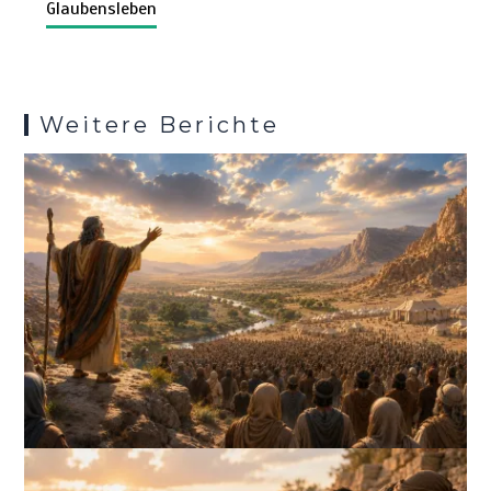
k
p
s
Glaubensleben
Weitere Berichte