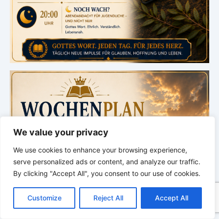
We value your privacy
We use cookies to enhance your browsing experience,
serve personalized ads or content, and analyze our traffic.
By clicking "Accept All", you consent to our use of cookies.
C
F
P
W
T
R
M
T
T
V
o
a
i
h
u
e
e
e
w
i
Customize
Reject All
Accept All
p
c
n
a
m
d
s
l
i
b
r
T
y
e
t
t
b
d
s
e
t
e
e
L
b
e
s
l
i
e
g
t
r