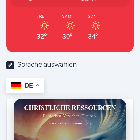
FRE
SAM
SON
32°
30°
34°
Sprache auswählen
DE
CHRISTLICHE RESSOURCEN
Entdecken. Verstehen. Glauben.
www.christlicheressourcen.com