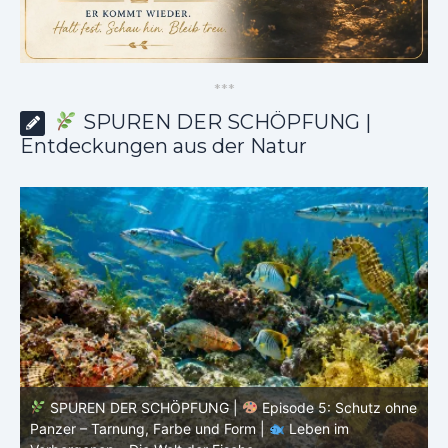
*
*
*
SPUREN DER SCHÖPFUNG |
Entdeckungen aus der Natur
ne
SPUREN DER SCHÖPFUNG |
Episode 4: Kalt, aber
lebendig – Leben ohne konstante Körpertemperatur |
o