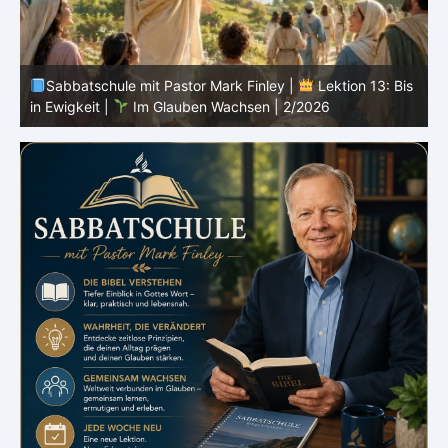
s
Sabbatschule mit Pastor Mark Finley |
Lektion 12:
Sprich von Gott |
Im Glauben Wachsen | 2/2026
R