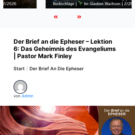
hläge |
Im Glauben Wachsen | 2/2026
Reue und V
Der Brief an die Epheser – Lektion
6: Das Geheimnis des Evangeliums
| Pastor Mark Finley
Start
Der Brief An Die Epheser
von
Admin