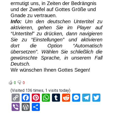
ermutigt uns, in Zeiten der Bedrängnis
und der Zweifel auf Gottes Größe und
Gnade zu vertrauen.
Info:
Um den deutschen Untertitel zu
aktivieren, gehen Sie im Player auf
“Untertitel” zu drücken, dann navigieren
Sie zu “Einstellungen” und aktivieren
dort die Option “Automatisch
übersetzen”. Wählen Sie schließlich die
gewünschte Sprache, in unserem Fall
Deutsch.
Wir wünschen Ihnen Gottes Segen!
0
0
(Visited 136 times, 1 visits today)
C
F
Pi
W
T
R
M
T
T
o
a
nt
h
u
e
es
el
wi
Vi
W
T