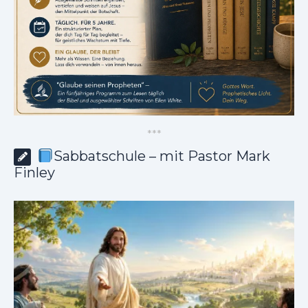
*
*
*
Sabbatschule – mit Pastor Mark
Finley