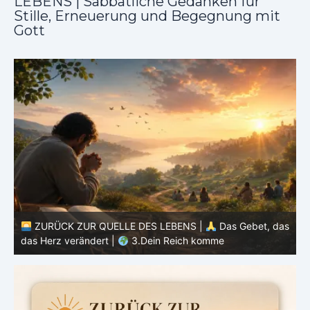
LEBENS | Sabbatliche Gedanken für
Stille, Erneuerung und Begegnung mit
Gott
as
ZURÜCK ZUR QUELLE DES LEBENS |
Das Gebet, das
das Herz verändert |
2.Geheiligt werde dein Name
d