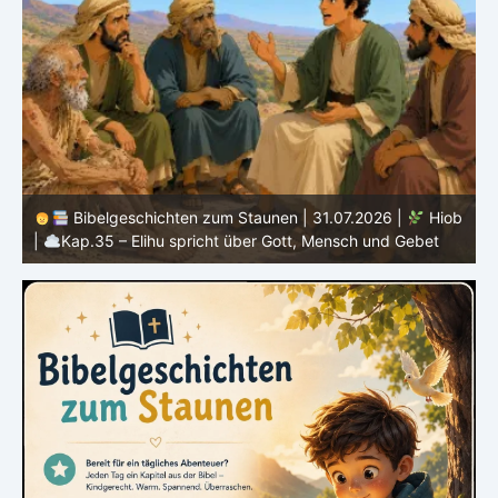
b
Bibelgeschichten zum Staunen | 30.07.2026 |
Hiob |
Kap.34 – Elihu spricht über Gottes Gerechtigkeit
|