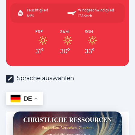
Feuchtigkeit
Windgeschwindigkeit
84%
17.3Km/h
FRE
SAM
SON
31°
30°
33°
Sprache auswählen
DE
CHRISTLICHE RESSOURCEN
Entdecken. Verstehen. Glauben.
www.christlicheressourcen.com