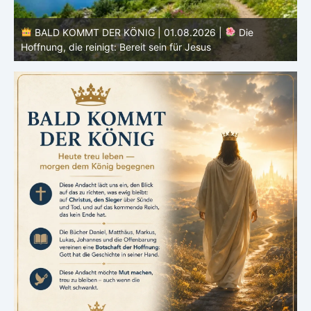
BALD KOMMT DER KÖNIG | 01.08.2026 | Einführung in
den Monat |
August – Heiligung und Charakterbildung
z