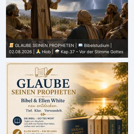
GLAUBE SEINEN PROPHETEN |
Bibelstudium |
01.08.2026 |
Hiob |
Kap.36 – Gott lehrt durch seine
3
s
Wege
u