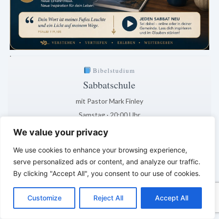
.
Bibelstudium
Sabbatschule
mit Pastor Mark Finley
Samstag · 20:00 Uhr
Auslegung der aktuellen Lektion
We value your privacy
1 Tage · 11 Std · 52 Min
We use cookies to enhance your browsing experience,
serve personalized ads or content, and analyze our traffic.
Klar. Verständlich. Biblisch fundiert.
By clicking "Accept All", you consent to our use of cookies.
*
*
*
C
F
P
W
T
R
M
T
T
V
o
a
i
h
u
e
e
e
w
i
LEBENDIGES GLAUBENSLEBEN –
Customize
Reject All
Accept All
p
c
n
a
m
d
s
l
i
b
r
T
y
e
t
t
b
d
s
e
t
e
Tägliche Reflexionen aus der
e
L
b
e
s
l
i
e
g
t
r