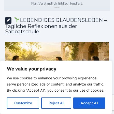
Klar. Verständlich. Biblisch fundiert.
*
*
*
LEBENDIGES GLAUBENSLEBEN –
Tägliche Reflexionen aus der
Sabbatschule
We value your privacy
We use cookies to enhance your browsing experience,
serve personalized ads or content, and analyze our traffic.
By clicking "Accept All", you consent to our use of cookies.
C
F
P
W
T
R
M
T
T
V
he
LEBENDIGES GLAUBENSLEBEN |
Lektion 6.Geistliche
o
a
i
h
u
e
e
e
w
i
Customize
Reject All
Accept All
Gaben |
6.2 Einheit durch Vielfalt |
DIE
G
p
c
n
a
m
d
s
l
i
b
r
T
y
e
t
t
b
d
s
e
t
e
KORINTHERBRIEFE
K
e
L
b
e
s
l
i
e
g
t
r