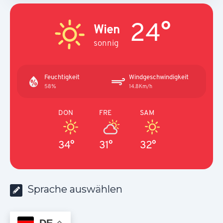
24°
Wien
sonnig
Feuchtigkeit
Windgeschwindigkeit
58%
14.8Km/h
DON
FRE
SAM
34°
31°
32°
Sprache auswählen
DE