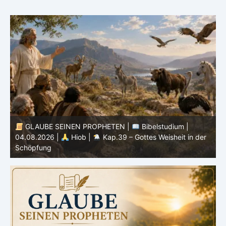
GLAUBE SEINEN PROPHETEN |
Bibelstudium |
r
03.08.2026 |
Hiob |
Kap.38 – Gott antwortet aus
P
dem Sturm
K