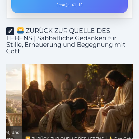
Jesaja 41,10
ZURÜCK ZUR QUELLE DES
LEBENS | Sabbatliche Gedanken für
Stille, Erneuerung und Begegnung mit
Gott
as
ZURÜCK ZUR QUELLE DES LEBENS |
Das Gebet, das
d