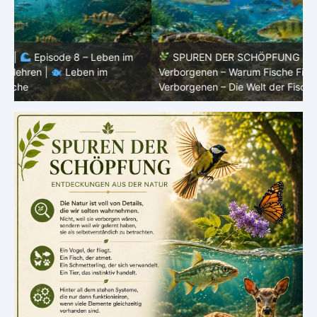
SPUREN DER SCHÖPFUNG |
Episode 7: Leben im
Verborgenen – Warum Fische Fische bleiben |
Leben im
F
Verborgenen – Die Welt der Fische
L