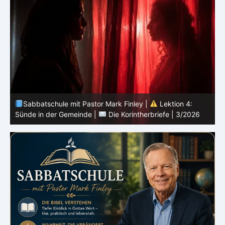
Sabbatschule mit Pastor Mark Finley |
Lektion 3:
Einheit in Christus |
Die Korintherbriefe | 3/2026
B