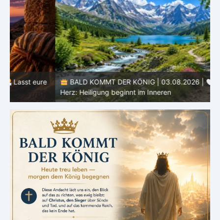
e
BALD KOMMT DER KÖNIG | 03.08.2026 |
Ein reines
Herz: Heiligung beginnt im Inneren
ä