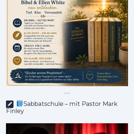
*
*
*
Sabbatschule – mit Pastor Mark
Finley