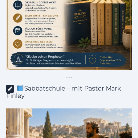
*
*
*
Sabbatschule – mit Pastor Mark
Finley