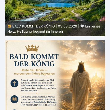
s
BALD KOMMT DER KÖNIG | 02.08.2026 |
Christus
ähnlicher werden: Verwandlung von innen heraus
H