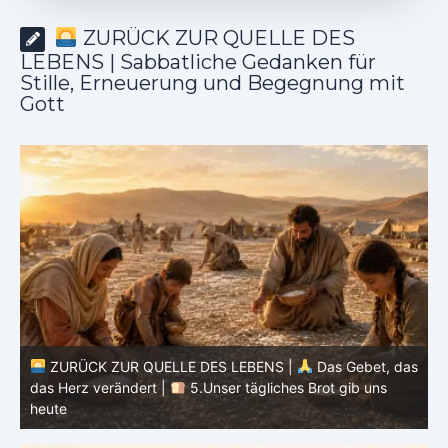
ZURÜCK ZUR QUELLE DES
LEBENS | Sabbatliche Gedanken für
Stille, Erneuerung und Begegnung mit
Gott
as
ZURÜCK ZUR QUELLE DES LEBENS |
Das Gebet, das
das Herz verändert |
4.Dein Wille geschehe
d