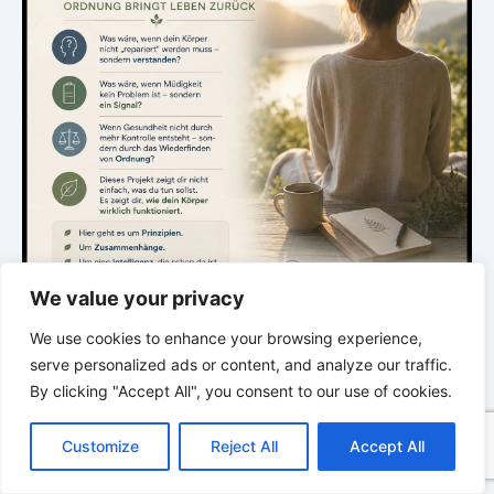
We value your privacy
We use cookies to enhance your browsing experience,
.
serve personalized ads or content, and analyze our traffic.
By clicking "Accept All", you consent to our use of cookies.
C
F
P
W
T
R
M
T
T
V
DIE STILLE INTELLIGENZ DES KÖRPERS
o
a
i
h
u
e
e
e
w
i
Customize
Reject All
Accept All
p
c
n
a
m
d
s
l
i
b
r
Ordnung bringt Leben zurück
T
y
e
t
t
b
d
s
e
t
e
e
L
b
e
s
l
i
e
g
t
r