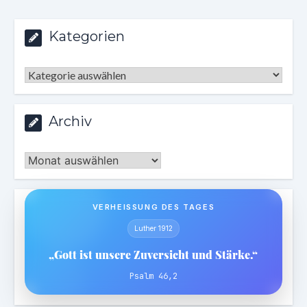
Kategorien
Kategorien
Archiv
Archiv
VERHEISSUNG DES TAGES
Luther 1912
„Gott ist unsere Zuversicht und Stärke.“
Psalm 46,2