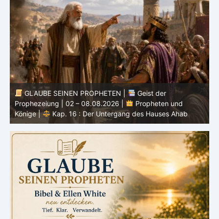
GLAUBE SEINEN PROPHETEN |
Bibelstudium |
0
02.08.2026 |
Hiob |
Kap.37 – Vor der Stimme Gottes
W