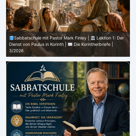
Sabbatschule mit Pastor Mark Finley |
Lektion 13: Bis
in Ewigkeit |
Im Glauben Wachsen | 2/2026
S