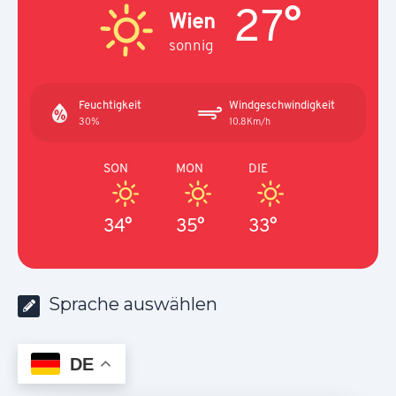
27°
Wien
sonnig
Feuchtigkeit
Windgeschwindigkeit
30%
10.8Km/h
SON
MON
DIE
34°
35°
33°
Sprache auswählen
DE