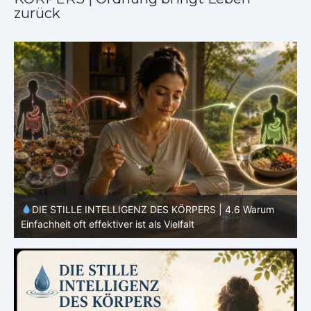
zurück
DIE STILLE INTELLIGENZ DES KÖRPERS |
4.5 Warum
dein Mikrobiom mitentscheidet
d