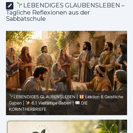
LEBENDIGES GLAUBENSLEBEN –
Tägliche Reflexionen aus der
Sabbatschule
he
LEBENDIGES GLAUBENSLEBEN |
Lektion 5.Gott alle
Ehre |
5.6 Zusammenfassung |
DIE
E
KORINTHERBRIEFE
K