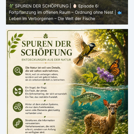
SPUREN DER SCHÖPFUNG |
Episode 5: Schutz ohne
Panzer – Tarnung, Farbe und Form |
Leben im
l
Verborgenen – Die Welt der Fische
L