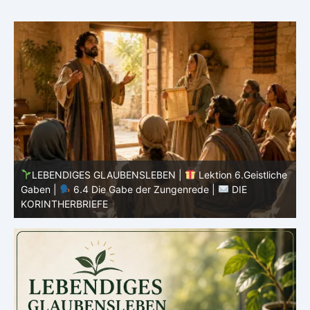
he
LEBENDIGES GLAUBENSLEBEN |
Lektion 6.Geistliche
Gaben |
6.3 Der bessere Weg |
DIE
G
KORINTHERBRIEFE
K