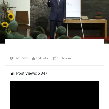
03/10/2016
1 Minute
10 Jahren
Post Views:
5.847