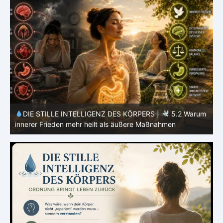
m
DIE STILLE INTELLIGENZ DES KÖRPERS |
5.1 Warum
Vertrauen mehr bewirkt als Kontrolle
E