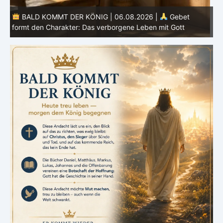
BALD KOMMT DER KÖNIG | 05.08.2026 |
Tägliche
Hingabe: Jeden Tag neu mit Christus
L