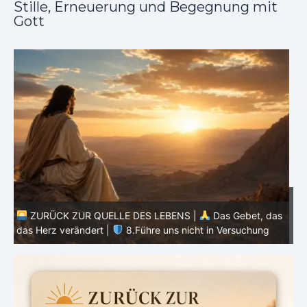
Stille, Erneuerung und Begegnung mit
Gott
ZURÜCK ZUR QUELLE DES LEBENS |
Das Gebet, das
as
das Herz verändert |
7.Wie auch wir vergeben unsern
Schuldigern
d