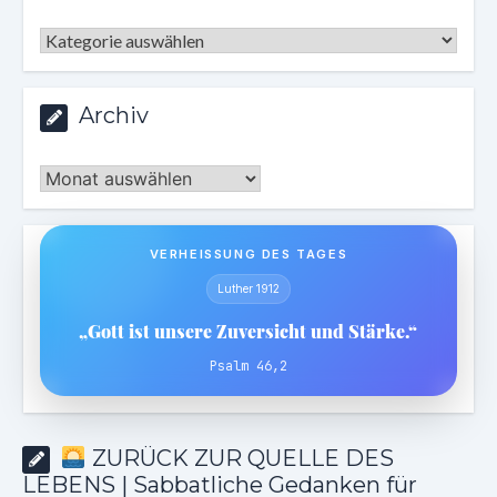
Kategorien
Archiv
Archiv
VERHEISSUNG DES TAGES
Luther 1912
„Gott ist unsere Zuversicht und Stärke.“
Psalm 46,2
ZURÜCK ZUR QUELLE DES
LEBENS | Sabbatliche Gedanken für