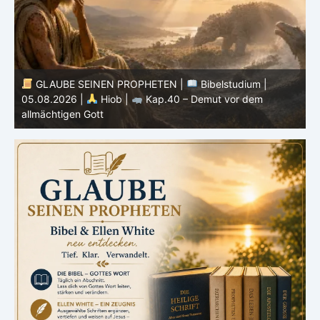
GLAUBE SEINEN PROPHETEN |
Bibelstudium |
04.08.2026 |
Hiob |
Kap.39 – Gottes Weisheit in der
0
Schöpfung
d