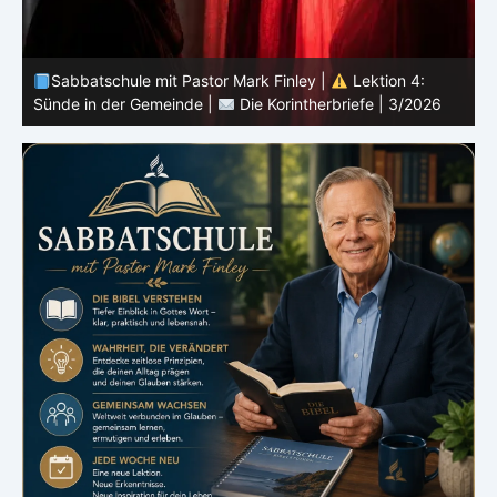
Sabbatschule mit Pastor Mark Finley |
Lektion 3:
Einheit in Christus |
Die Korintherbriefe | 3/2026
B