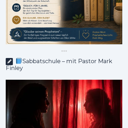
*
*
*
Sabbatschule – mit Pastor Mark
Finley