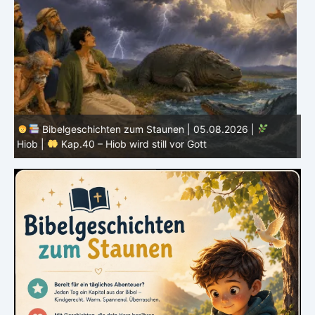
Bibelgeschichten zum Staunen | 04.08.2026 |
Hiob |
Kap.39 – Gott zeigt Hiob die wilden Tiere
H