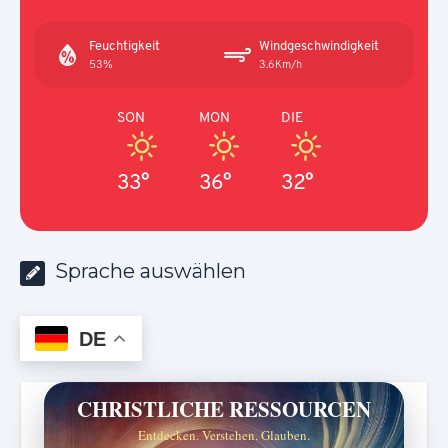
Feuchtigkeit
Windgeschwindigkeit
53%
3.6Km/h
SON
MON
DIE
33°
36°
32°
Sprache auswählen
DE
CHRISTLICHE RESSOURCEN
Entdecken. Verstehen. Glauben.