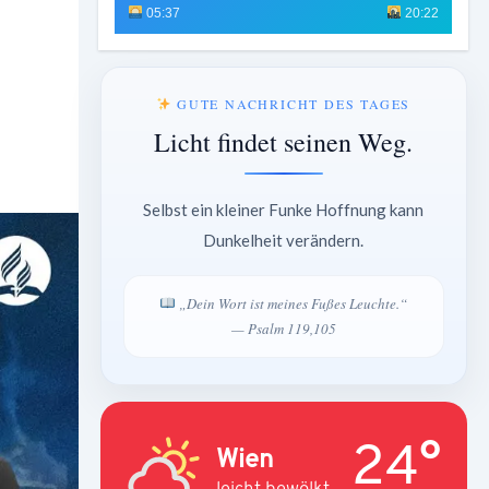
05:37
20:22
GUTE NACHRICHT DES TAGES
Licht findet seinen Weg.
Selbst ein kleiner Funke Hoffnung kann
Dunkelheit verändern.
„Dein Wort ist meines Fußes Leuchte.“
— Psalm 119,105
24°
Wien
leicht bewölkt