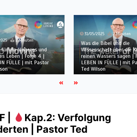
2025
2 Minuten
 Bibel und die
24/05/2025
1 Minute
chaft über die Kraft
Wassers sagen | Folge 3 |
Der erste Schritt zu bes
IN FÜLLE | mit Pastor
Gesundheit | Folge 2 | L
lson
FÜLLE | mit Pastor Ted 
F |
Kap.2: Verfolgung
erten | Pastor Ted