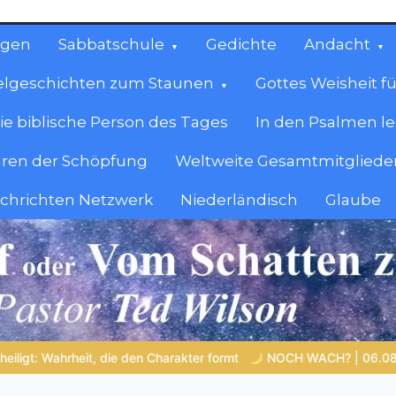
ngen
Sabbatschule
Gedichte
Andacht
elgeschichten zum Staunen
Gottes Weisheit fü
ie biblische Person des Tages
In den Psalmen l
ren der Schöpfung
Weltweite Gesamtmitglieder
achrichten Netzwerk
Niederländisch
Glaube
cen
en.
rmt
NOCH WACH? | 06.08.2026 |
Das Größte, was du geben