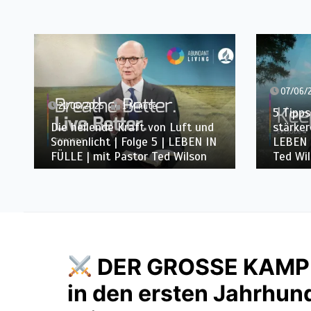
31/05/
07/06/2025
2 Minuten
Was die
5 Tipps für ein längeres und
Wissens
stärkeres Leben | Folge 4 |
reinen 
LEBEN IN FÜLLE | mit Pastor
LEBEN 
Ted Wilson
Ted Wi
DER GROSSE KAMP
in den ersten Jahrhund