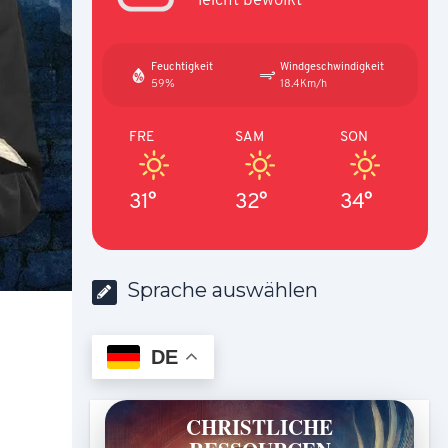
Feuchtigkeit
Windgeschwindigkeit
59%
18.4Km/h
FRE
SAM
SON
31°
32°
34°
Sprache auswählen
DE
CHRISTLICHE