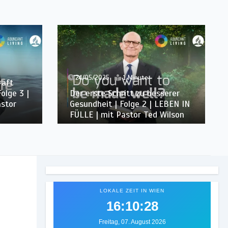
24/05/2025
2 Minuten
Entdecke den Bauplan der Bibel
serer
für ein gesundes Leben | Folge 1
EBEN IN
| LEBEN IN FÜLLE | mit Pastor
Wilson
Ted Wilson
LOKALE ZEIT IN WIEN
16:10:30
Freitag, 07. August 2026