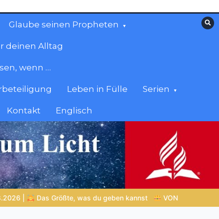
Glaube seinen Propheten
r deinen Alltag
esen, wenn …
beteiligung
Leben in Fülle
Serien
Kontakt
Englisch
 kannst
VON BABYLON ZUM EWIGEN REICH | Kap.1 –
Minise