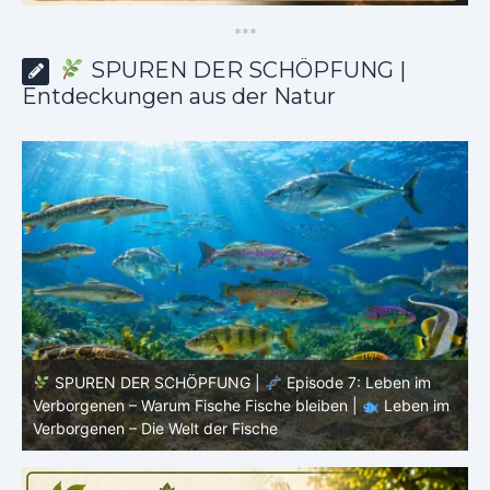
*
*
*
SPUREN DER SCHÖPFUNG |
Entdeckungen aus der Natur
SPUREN DER SCHÖPFUNG |
Episode 6:
m
Fortpflanzung im offenen Raum – Ordnung ohne Nest |
P
Leben im Verborgenen – Die Welt der Fische
V