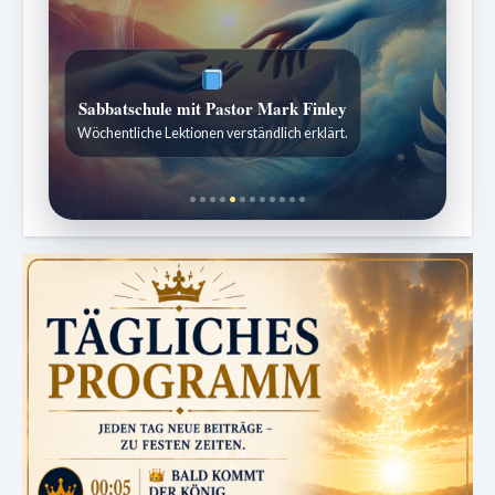
ZURÜCK ZUR QUELLE DES LEBENS
Sabbatschule mit Pastor Mark Finley
Sabbatliche Gedanken für Stille und Erneuerung.
Wöchentliche Lektionen verständlich erklärt.