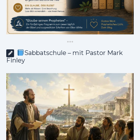
*
*
*
Sabbatschule – mit Pastor Mark
Finley