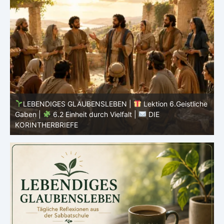
he
LEBENDIGES GLAUBENSLEBEN |
Lektion 6.Geistliche
Gaben |
6.1 Vielfältige Gaben |
DIE
E
KORINTHERBRIEFE
K