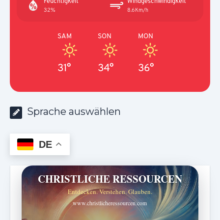
Feuchtigkeit
Windgeschwindigkeit
32%
8.6Km/h
SAM
SON
MON
31°
34°
36°
Sprache auswählen
DE
CHRISTLICHE RESSOURCEN
Entdecken. Verstehen. Glauben.
www.christlicheressourcen.com