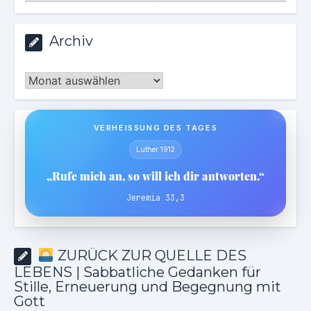
Archiv
Archiv
VERHEISSUNG DES TAGES
Luther 1912
„Rufe mich an, so will ich dir antworten.“
Jeremia 33,3
ZURÜCK ZUR QUELLE DES
LEBENS | Sabbatliche Gedanken für
Stille, Erneuerung und Begegnung mit
Gott