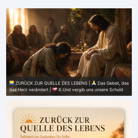
ZURÜCK ZUR QUELLE DES LEBENS |
Das Gebet, das
as
das Herz verändert |
5.Unser tägliches Brot gib uns
heute
d