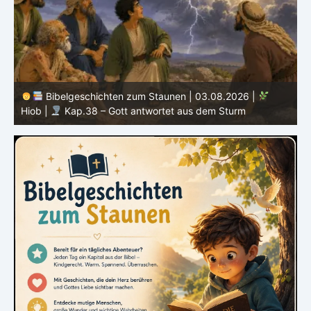
Bibelgeschichten zum Staunen | 02.08.2026 |
Hiob |
Kap.37 – Elihu staunt über Gottes Stimme im
Donner
H