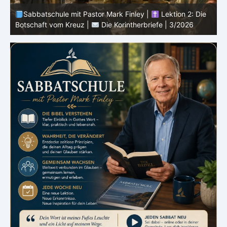
Sabbatschule mit Pastor Mark Finley |
Lektion 1: Der
Dienst von Paulus in Korinth |
Die Korintherbriefe |
3/2026
i