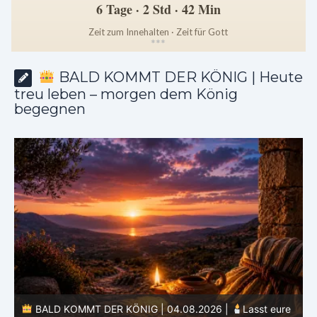
6 Tage · 2 Std · 42 Min
Zeit zum Innehalten · Zeit für Gott
*
*
*
BALD KOMMT DER KÖNIG | Heute
treu leben – morgen dem König
begegnen
e
BALD KOMMT DER KÖNIG | 03.08.2026 |
Ein reines