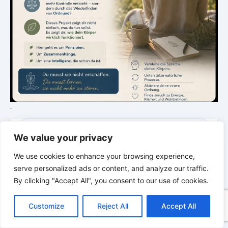
.
DIE STILLE INTELLIGENZ DES KÖRPERS
We value your privacy
Ordnung bringt Leben zurück
We use cookies to enhance your browsing experience,
serve personalized ads or content, and analyze our traffic.
Eine neue Episode über Rhythmus, Ordnung und die
By clicking "Accept All", you consent to our use of cookies.
verborgene Intelligenz des Körpers.
C
F
P
W
T
R
M
T
T
V
o
a
i
h
u
e
e
e
w
i
Customize
Reject All
Accept All
p
c
n
a
m
d
s
l
i
b
r
T
y
e
t
t
b
d
s
e
t
e
e
MONTAG & MITTWOCH · 18:00 UHR
L
b
e
s
l
i
e
g
t
r