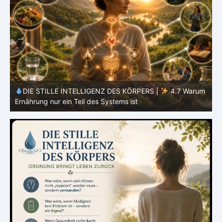
m
DIE STILLE INTELLIGENZ DES KÖRPERS | 4.6 Warum
Einfachheit oft effektiver ist als Vielfalt
d