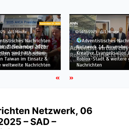
025
1 Minute
07/11/2025
1 Minute
ntistisches Nachrichten
rk, 14. November 2025:
Adventistisches Nach
e Evangelisation in einer
Netzwerk, 7.November 2
Stadt & weitere globale
2.800 Taufen in Bolivien
chten
weitere Weltnachrichten
richten Netzwerk, 06
2025 – SAD –