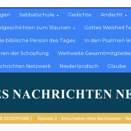
ngen
Sabbatschule
Gedichte
Andacht
elgeschichten zum Staunen
Gottes Weisheit fü
ie biblische Person des Tages
In den Psalmen l
ren der Schöpfung
Weltweite Gesamtmitglieder
achrichten Netzwerk
Niederländisch
Glaube
cen
en.
ken – Wenn Reaktion klüger ist als Reflexion |
4.Serie: Die Weish