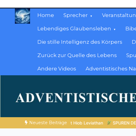
Zum
Inhalt
Home
Sprecher
Veranstaltu
springen
Lebendiges Glaubensleben
Bib
Die stille Intelligenz des Körpers
D
Zurück zur Quelle des Lebens
Spu
Andere Videos
Adventistisches N
Christliche Ressour
Materialien, die stärken. Antworten, die leit
Neueste Beiträge
PUREN DER SCHÖPFUNG |
Episode 2 – Entscheiden ohne Nachden