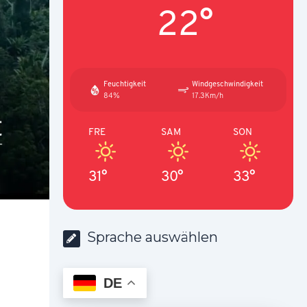
22°
Feuchtigkeit
Windgeschwindigkeit
84%
17.3Km/h
FRE
SAM
SON
31°
30°
33°
Sprache auswählen
DE