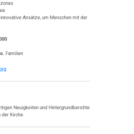
azonas
aia
d innovative Ansätze, um Menschen mit der
000
o.
Familien
org
ichtigen Neuigkeiten und Hintergrundberichte
 der Kirche.