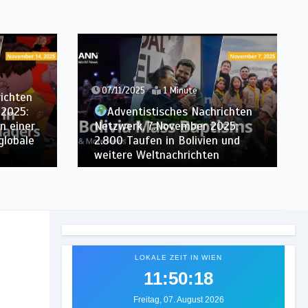
31/10/2025
1 Minute
Adventistisches Nachrichten
richten
Netzwerk, 31.Oktober 2025: Radio
025:
Hope in Moldawien, Pfadfinder
 und
auf Haiti und weitere
Weltnachrichten
LOKALE ZEIT IN WIEN
11:50:20
Freitag, 07. August 2026