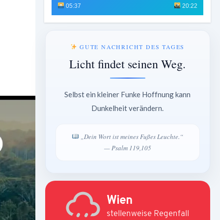
05:37
20:22
GUTE NACHRICHT DES TAGES
Licht findet seinen Weg.
Selbst ein kleiner Funke Hoffnung kann
Dunkelheit verändern.
„Dein Wort ist meines Fußes Leuchte.“
— Psalm 119,105
Wien
stellenweise Regenfall