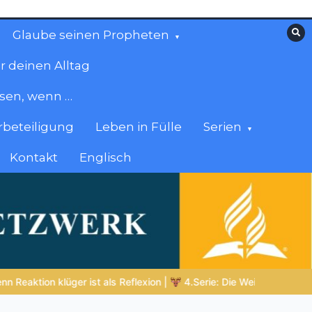
Glaube seinen Propheten
r deinen Alltag
esen, wenn …
beteiligung
Leben in Fülle
Serien
Kontakt
Englisch
eit im Tierreich
DIE BIBLISCHE PERSON DES TAGES | 06.08.20