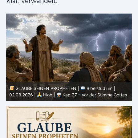
Klar. Verwandelt.
GLAUBE SEINEN PROPHETEN |
Bi
|
Bibelstudium |
01.08.2026 |
Hiob |
Kap.36 – Gott 
– Vor der Stimme Gottes
Wege