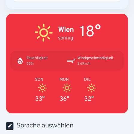
18°
Wien
sonnig
Feuchtigkeit
Windgeschwindigkeit
53%
3.6Km/h
SON
MON
DIE
33°
36°
32°
Sprache auswählen