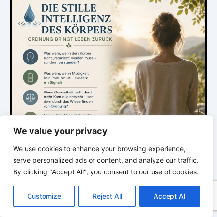
We value your privacy
We use cookies to enhance your browsing experience,
serve personalized ads or content, and analyze our traffic.
By clicking "Accept All", you consent to our use of cookies.
C
F
P
W
T
R
M
T
T
V
o
a
i
h
u
e
e
e
w
i
.
Customize
Reject All
Accept All
p
c
n
a
m
d
s
l
i
b
r
T
y
e
t
t
b
d
s
e
t
e
e
L
b
e
s
l
i
e
g
t
r