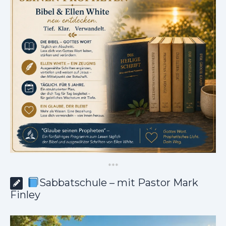
*
*
*
Sabbatschule – mit Pastor Mark
Finley