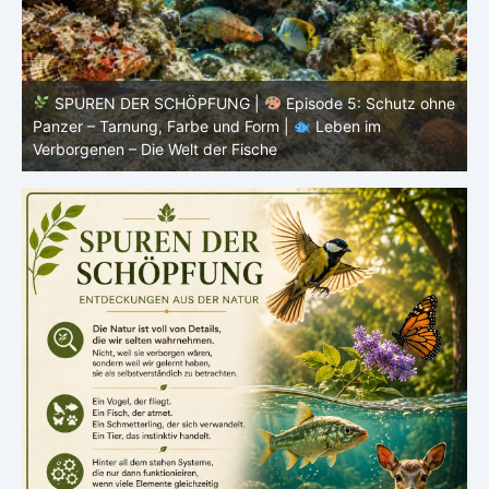
hutz ohne
SPUREN DER SCHÖPFUNG |
Episode 4: Kalt, abe
lebendig – Leben ohne konstante Körpertemperatur |
Leben im Verborgenen – Die Welt der Fische