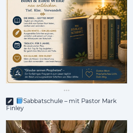
*
*
*
Sabbatschule – mit Pastor Mark
Finley