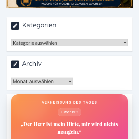
Kategorien
Kategorien
Archiv
Archiv
VERHEISSUNG DES TAGES
Luther 1912
„Der Herr ist mein Hirte, mir wird nichts
mangeln.“