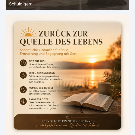
Schuldigern
d