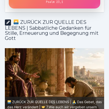
Psalm 23,1
ZURÜCK ZUR QUELLE DES
LEBENS | Sabbatliche Gedanken für
Stille, Erneuerung und Begegnung mit
Gott
ZURÜCK ZUR QUELLE DES LEBENS |
Das Gebet, das
as
das Herz verändert |
7.Wie auch wir vergeben unsern