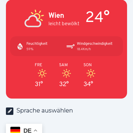
24°
Wien
leicht bewölkt
Feuchtigkeit
Windgeschwindigkeit
59%
18.4Km/h
FRE
SAM
SON
31°
32°
34°
Sprache auswählen
DE