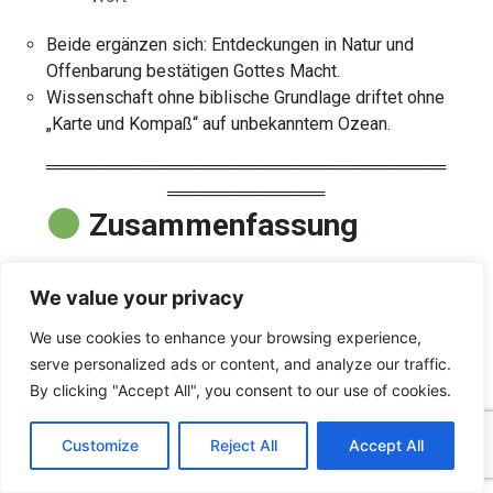
Beide ergänzen sich: Entdeckungen in Natur und
Offenbarung bestätigen Gottes Macht.
Wissenschaft ohne biblische Grundlage driftet ohne
„Karte und Kompaß“ auf unbekanntem Ozean.
═════════════════════════════════
═════════════
Zusammenfassung
Ellen G. White betont, dass die Sieben-Tage-Woche
We value your privacy
mit wörtlichen Tagen in der Schöpfung beginnt und
durch das Gesetz am Sinai bestätigt wird. Moderne
We use cookies to enhance your browsing experience,
geologische Theorien, die unbestimmte Zeiträume
serve personalized ads or content, and analyze our traffic.
für die Schöpfungstage ansetzen, widersprechen
By clicking "Accept All", you consent to our use of cookies.
dem klaren biblischen Bericht. Wissenschaft und
C
F
P
W
T
R
M
T
T
V
o
a
i
h
u
e
e
e
w
i
Offenbarung widersprechen sich nicht, sofern
Customize
Reject All
Accept All
p
c
n
a
m
d
s
l
i
b
r
T
Forschung im Rahmen der Heiligen Schrift bleibt.
y
e
t
t
b
d
s
e
t
e
e
L
b
e
s
l
i
e
g
t
r