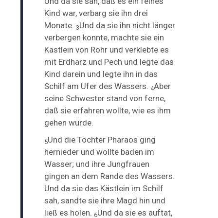
Und da sie sah, daß es
ein feines
Kind war, verbarg sie ihn drei
Monate.
Und da sie ihn nicht länger
3
verbergen konnte, machte sie ein
Kästlein von Rohr und verklebte es
mit Erdharz und Pech und legte das
Kind darein und legte ihn in das
Schilf am Ufer des Wassers.
Aber
4
seine
Schwester stand von ferne,
daß sie erfahren wollte, wie es ihm
gehen würde.
Und die Tochter Pharaos ging
5
hernieder und wollte baden im
Wasser; und ihre Jungfrauen
gingen an dem Rande des Wassers.
Und da sie das Kästlein im Schilf
sah, sandte sie ihre Magd hin und
ließ es holen.
Und da sie es auftat,
6