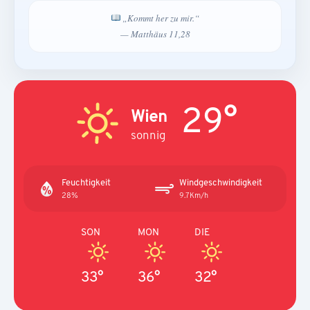
„Kommt her zu mir.“
— Matthäus 11,28
29°
Wien
sonnig
Feuchtigkeit
Windgeschwindigkeit
28%
9.7Km/h
SON
MON
DIE
33°
36°
32°