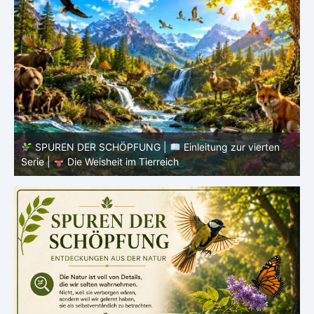
SPUREN DER SCHÖPFUNG |
Episode 8 – Leben im
Verborgenen – Was Fische uns lehren |
Leben im
V
Verborgenen – Die Welt der Fische
V