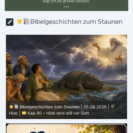
liegt oft ein großer Hinweis.
*
*
*
Bibelgeschichten zum Staunen
Bibelgeschichten zum Staunen | 05.08.2026 |
Hiob |
Kap.40 – Hiob wird still vor Gott
H