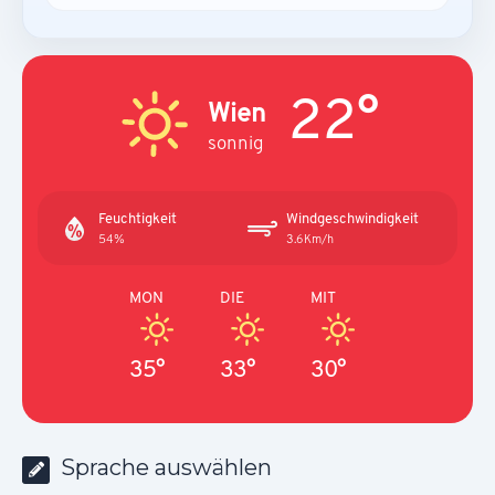
22°
Wien
sonnig
Feuchtigkeit
Windgeschwindigkeit
54%
3.6Km/h
MON
DIE
MIT
35°
33°
30°
Sprache auswählen