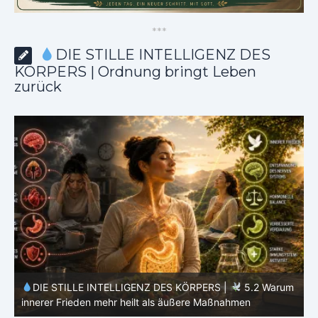
*
*
*
DIE STILLE INTELLIGENZ DES
KÖRPERS | Ordnung bringt Leben
zurück
m
DIE STILLE INTELLIGENZ DES KÖRPERS |
5.2 Warum
innerer Frieden mehr heilt als äußere Maßnahmen
V