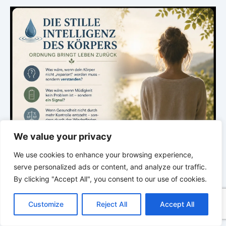
We value your privacy
We use cookies to enhance your browsing experience,
serve personalized ads or content, and analyze our traffic.
By clicking "Accept All", you consent to our use of cookies.
C
F
P
W
T
R
M
T
T
V
o
a
i
h
u
e
e
e
w
i
Customize
Reject All
Accept All
p
c
n
a
m
d
s
l
i
b
r
T
y
e
t
t
b
d
s
e
t
e
.
e
L
b
e
s
l
i
e
g
t
r