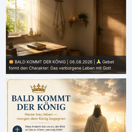
BALD KOMMT DER KÖNIG | 06.08.2026 |
Gebet
formt den Charakter: Das verborgene Leben mit Gott
H