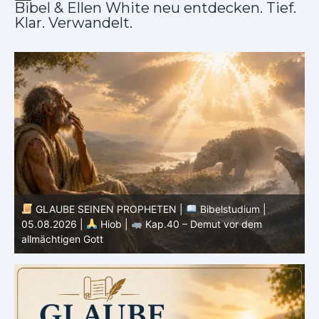
Bibel & Ellen White neu entdecken. Tief.
Klar. Verwandelt.
GLAUBE SEINEN PROPHETEN |
Bibelstudium |
05.08.2026 |
Hiob |
Kap.40 – Demut vor dem
0
allmächtigen Gott
S