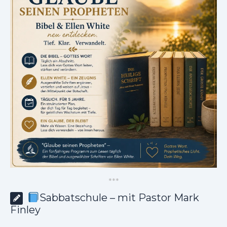
*
*
*
Sabbatschule – mit Pastor Mark
Finley