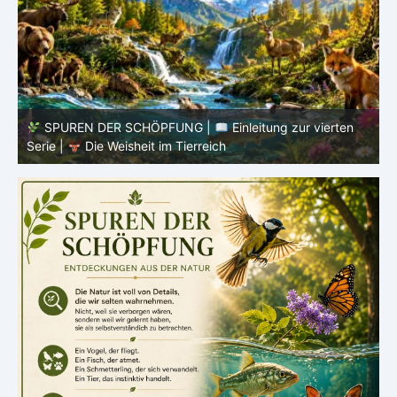
SPUREN DER SCHÖPFUNG |
Einleitung zur vierten
V
Serie |
Die Weisheit im Tierreich
V