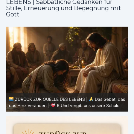
LEBENS | Sabbatliche Gedanken für
Stille, Erneuerung und Begegnung mit
Gott
as
ZURÜCK ZUR QUELLE DES LEBENS |
Das Gebet, das
d
das Herz verändert |
6.Und vergib uns unsere Schuld
h