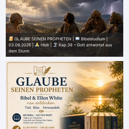
GLAUBE SEINEN PROPHETEN |
Bibelstudium |
r
03.08.2026 |
Hiob |
Kap.38 – Gott antwortet aus
P
dem Sturm
K