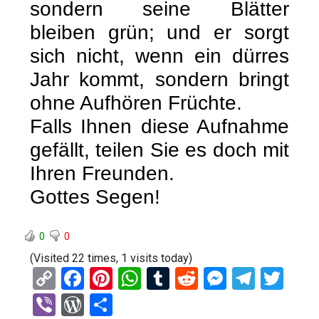
sondern seine Blätter
bleiben grün; und er sorgt
sich nicht, wenn ein dürres
Jahr kommt, sondern bringt
ohne Aufhören Früchte.
Falls Ihnen diese Aufnahme
gefällt, teilen Sie es doch mit
Ihren Freunden.
Gottes Segen!
0
0
(Visited 22 times, 1 visits today)
C
F
Pi
W
T
R
M
T
T
o
a
nt
h
u
e
es
el
wi
Vi
W
T