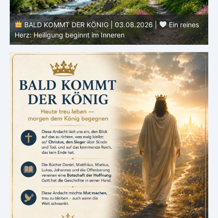
e
BALD KOMMT DER KÖNIG | 03.08.2026 |
Ein reines
Herz: Heiligung beginnt im Inneren
ä