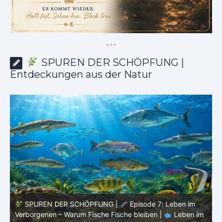
*
*
*
SPUREN DER SCHÖPFUNG |
Entdeckungen aus der Natur
SPUREN DER SCHÖPFUNG |
Episode 7: Leben im
Verborgenen – Warum Fische Fische bleiben |
Leben im
F