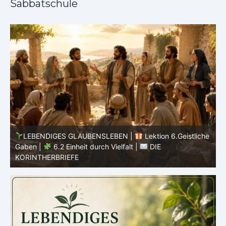
Sabbatschule
he
LEBENDIGES GLAUBENSLEBEN |
Lektion 6.Geistliche
Gaben |
6.2 Einheit durch Vielfalt |
DIE
G
KORINTHERBRIEFE
K