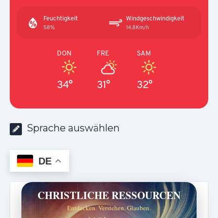
Feuchtigkeit
Windgeschwindigkeit
58%
14.8Km/h
DON
FRE
SAM
34°
31°
32°
Sprache auswählen
DE
CHRISTLICHE RESSOURCEN
Entdecken. Verstehen. Glauben.