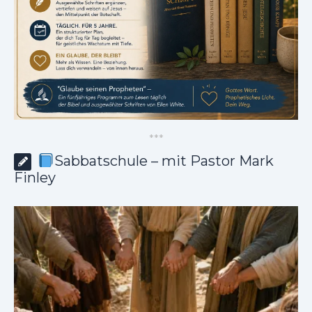
*
*
*
Sabbatschule – mit Pastor Mark
Finley