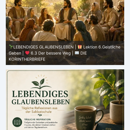
he
LEBENDIGES GLAUBENSLEBEN |
Lektion 6.Geistliche
Gaben |
6.2 Einheit durch Vielfalt |
DIE
G
KORINTHERBRIEFE
K