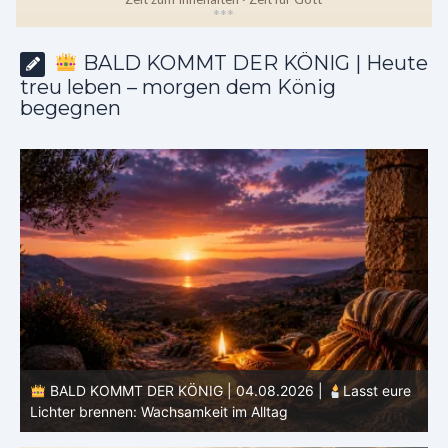
*
*
*
BALD KOMMT DER KÖNIG | Heute
treu leben – morgen dem König
begegnen
e
BALD KOMMT DER KÖNIG | 03.08.2026 |
Ein reines
Herz: Heiligung beginnt im Inneren
ä