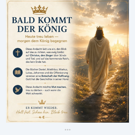
*
*
*