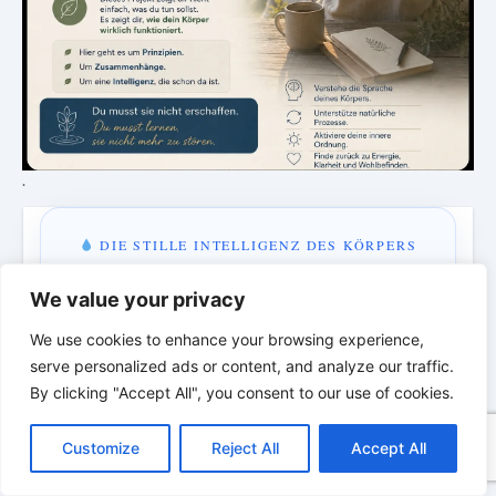
.
DIE STILLE INTELLIGENZ DES KÖRPERS
Ordnung bringt Leben zurück
We value your privacy
Eine neue Episode über Rhythmus, Ordnung und die
We use cookies to enhance your browsing experience,
verborgene Intelligenz des Körpers.
serve personalized ads or content, and analyze our traffic.
By clicking "Accept All", you consent to our use of cookies.
C
F
P
W
T
R
M
T
T
V
MONTAG & MITTWOCH · 18:00 UHR
o
a
i
h
u
e
e
e
w
i
Customize
Reject All
Accept All
p
c
n
a
m
d
s
l
i
b
r
3 Tage · 12 Std · 42 Min
T
y
e
t
t
b
d
s
e
t
e
e
L
b
e
s
l
i
e
g
t
r