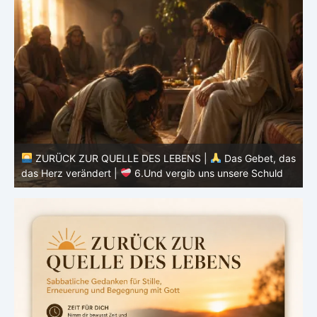
ZURÜCK ZUR QUELLE DES LEBENS |
Das Gebet, das
as
das Herz verändert |
5.Unser tägliches Brot gib uns
heute
d