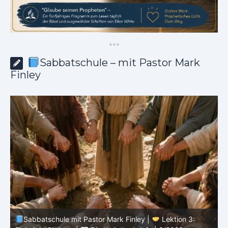
*
*
*
Sabbatschule – mit Pastor Mark
Finley
Sabbatschule mit Pastor Mark Finley |
Lektion 2: Die
D