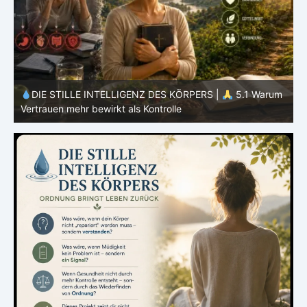
m
DIE STILLE INTELLIGENZ DES KÖRPERS |
4.7 Warum
Ernährung nur ein Teil des Systems ist
E