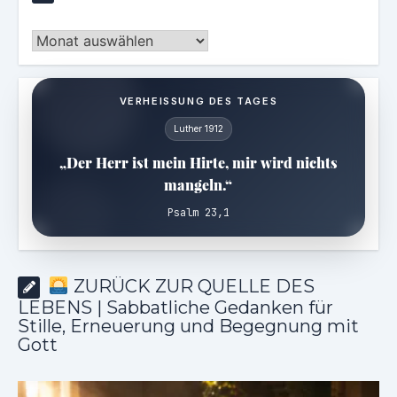
Archiv
VERHEISSUNG DES TAGES
Luther 1912
„Der Herr ist mein Hirte, mir wird nichts
mangeln.“
Psalm 23,1
ZURÜCK ZUR QUELLE DES
LEBENS | Sabbatliche Gedanken für
Stille, Erneuerung und Begegnung mit
Gott