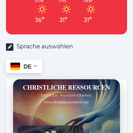
DON
FRE
SAM
36°
31°
31°
Sprache auswählen
DE
CHRISTLICHE RESSOURCEN
Entdecken. Verstehen. Glauben.
www.christlicheressourcen.com