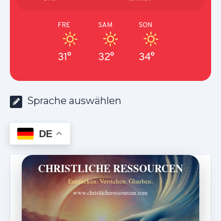
FRE
SAM
SON
31°
32°
34°
Sprache auswählen
DE
CHRISTLICHE RESSOURCEN
Entdecken. Verstehen. Glauben.
www.christlicheressourcen.com