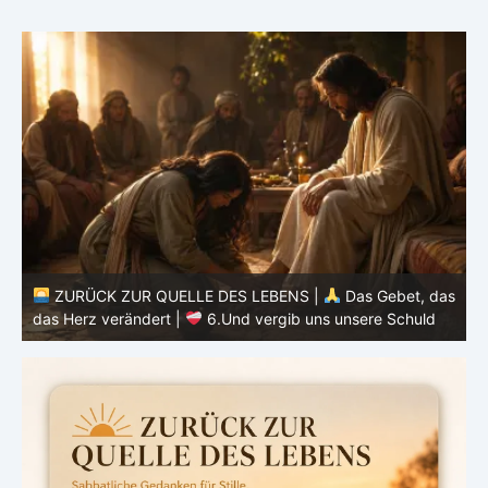
as
ZURÜCK ZUR QUELLE DES LEBENS |
Das Gebet, das
d
das Herz verändert |
6.Und vergib uns unsere Schuld
h