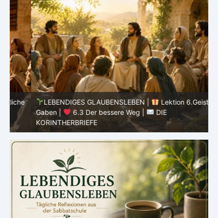
he
LEBENDIGES GLAUBENSLEBEN |
Lektion 6.Geistliche
Gaben |
6.3 Der bessere Weg |
DIE
G
KORINTHERBRIEFE
K