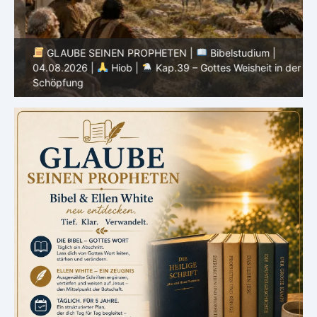
GLAUBE SEINEN PROPHETEN |
Bibelstudium |
04.08.2026 |
Hiob |
Kap.39 – Gottes Weisheit in der
0
Schöpfung
d