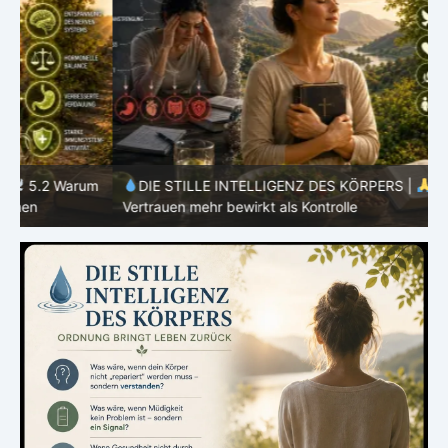
m
DIE STILLE INTELLIGENZ DES KÖRPERS |
5.1 Warum
Vertrauen mehr bewirkt als Kontrolle
E