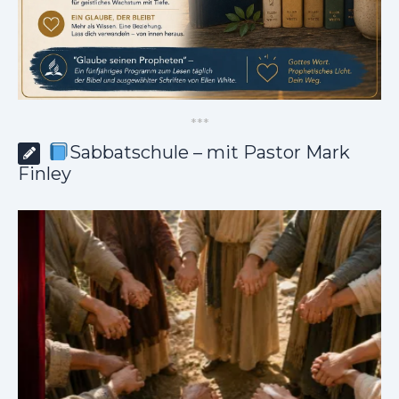
*
*
*
Sabbatschule – mit Pastor Mark
Finley