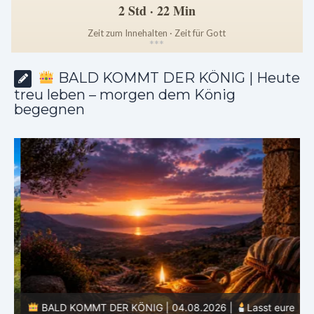
2 Std · 22 Min
Zeit zum Innehalten · Zeit für Gott
*
*
*
BALD KOMMT DER KÖNIG | Heute
treu leben – morgen dem König
begegnen
BALD KOMMT DER KÖNIG | 04.08.2026 |
Lasst eure