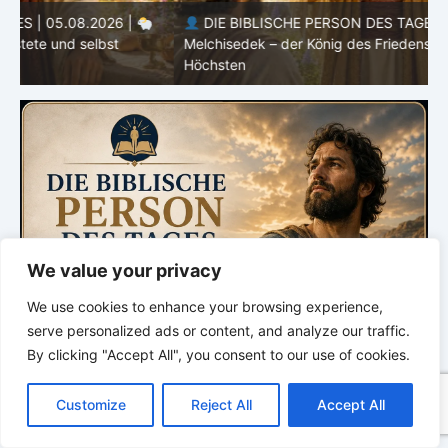
DIE BIBLISCHE PERSON DES TAGES | 04.08.2026 |
Melchisedek – der König des Friedens und Priester des
Höchsten
S
We value your privacy
We use cookies to enhance your browsing experience,
serve personalized ads or content, and analyze our traffic.
By clicking "Accept All", you consent to our use of cookies.
C
F
P
W
T
R
M
T
T
V
o
a
i
h
u
e
e
e
w
i
Customize
Reject All
Accept All
p
c
n
a
m
d
s
l
i
b
r
T
y
e
t
t
b
d
s
e
t
e
e
L
b
e
s
l
i
e
g
t
r