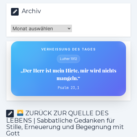
Archiv
Archiv
VERHEISSUNG DES TAGES
Luther 1912
„Der Herr ist mein Hirte, mir wird nichts
mangeln.“
Psalm 23,1
ZURÜCK ZUR QUELLE DES
LEBENS | Sabbatliche Gedanken für
Stille, Erneuerung und Begegnung mit
Gott