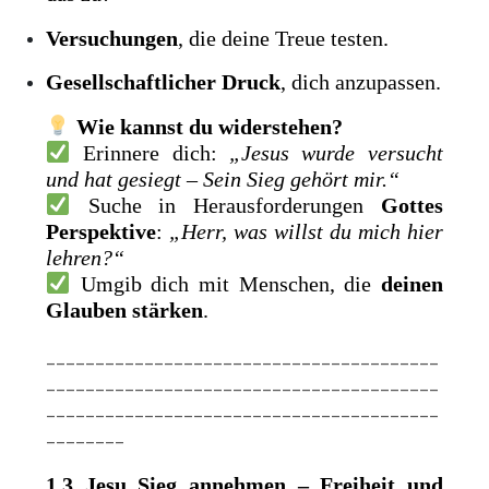
Versuchungen
, die deine Treue testen.
Gesellschaftlicher Druck
, dich anzupassen.
Wie kannst du widerstehen?
Erinnere dich:
„Jesus wurde versucht
und hat gesiegt – Sein Sieg gehört mir.“
Suche in Herausforderungen
Gottes
Perspektive
:
„Herr, was willst du mich hier
lehren?“
Umgib dich mit Menschen, die
deinen
Glauben stärken
.
________________________________________
________________________________________
________________________________________
________
1.3 Jesu Sieg annehmen – Freiheit und