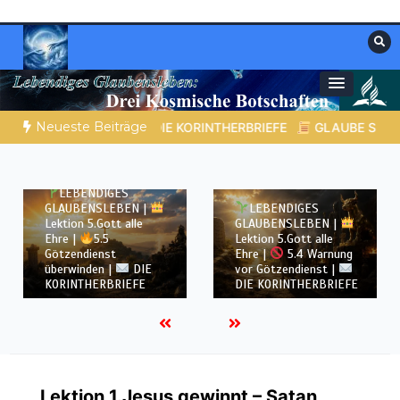
Zum
Inhalt
springen
Materialien, die stärken. Antworten, die
Christliche Ressourcen
leiten.
Neueste Beiträge
KORINTHERBRIEFE
GLAUBE SEINEN PROPHETEN |
Bibelstudi
30/07/2026
29/07/2026
12 Minuten
12 Minuten
LEBENDIGES
GLAUBENSLEBEN |
LEBENDIGES
Lektion 5.Gott alle
GLAUBENSLEBEN |
Ehre |
5.5
Lektion 5.Gott alle
Götzendienst
Ehre |
5.4 Warnung
überwinden |
DIE
vor Götzendienst |
KORINTHERBRIEFE
DIE KORINTHERBRIEFE
Lektion 1.Jesus gewinnt – Satan