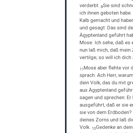
verderbt.
Sie sind schn
8
ich ihnen
geboten habe.
Kalb gemacht und haben
und
gesagt: Das sind dei
Ägyptenland geführt ha
Mose: Ich sehe, daß es e
nun laß mich, daß mein 
vertilge; so will ich di
Mose aber flehte vor 
11
sprach: Ach Herr, warum
dein Volk, das du mit g
aus Ägyptenland gefüh
sagen und sprechen: Er 
ausgeführt, daß er sie e
sie von dem Erdboden?
deines Zorns und laß di
Volk.
Gedenke an dein
13