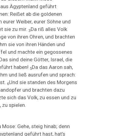
s aus Ägyptenland geführt
nen: Reißet ab die goldenen
 eurer Weiber, eurer Söhne und
t sie zu mir.
Da riß alles Volk
3
ge von ihren Ohren, und brachten
hm sie von ihren Händen und
iffel und machte ein gegossenes
Das sind deine Götter, Israel, die
führt haben!
Da das Aaron sah,
5
 ihm und ließ ausrufen und sprach:
st.
Und sie standen des Morgens
6
Brandopfer und brachten dazu
zte sich das Volk, zu essen und zu
, zu spielen.
u Mose: Gehe, steig hinab; denn
yptenland geführt hast, hat’s