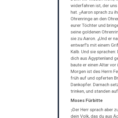
widerfahren ist, der un
hat.
Aaron sprach zu ih
2
Ohrenringe an den Ohren
eurer Töchter und bringe
seine goldenen Ohrenrin
sie zu Aaron.
Und er na
4
entwarf’s mit einem Gr
Kalb. Und sie sprachen: 
dich aus Ägyptenland ge
baute er einen Altar vor
Morgen ist des Herrn Fe
früh auf und opferten 
Dankopfer. Darnach
set
trinken, und standen auf
Moses Fürbitte
Der Herr sprach aber z
7
dein Volk, das du aus Äg