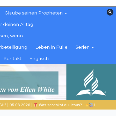
Glaube seinen Propheten
r deinen Alltag
esen, wenn …
beteiligung
Leben in Fülle
Serien
Kontakt
Englisch
kst du Jesus?
Bibelgeschichten zum Staunen | 05.08.2026 