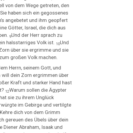
ell von dem Wege getreten, den
 Sie haben sich ein gegossenes
’s angebetet und ihm geopfert
ne Götter, Israel, die dich aus
ben.
Und der Herr sprach zu
9
in halsstarriges Volk ist.
Und
10
Zorn über sie ergrimme und sie
ch zum großen Volk machen.
dem Herrn, seinem Gott, und
 will dein Zorn ergrimmen über
roßer Kraft und starker Hand hast
rt?
Warum sollen die Ägypter
12
hat sie zu ihrem Unglück
rwürgte im Gebirge und vertilgte
 Kehre dich von dem Grimm
ch gereuen des Übels über dein
e Diener Abraham, Isaak und