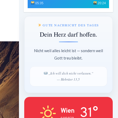
05:35
20:24
GUTE NACHRICHT DES TAGES
Dein Herz darf hoffen.
Nicht weil alles leicht ist — sondern weil
Gott treu bleibt.
„Ich will dich nicht verlassen.“
— Hebräer 13,5
31°
Wien
sonnig