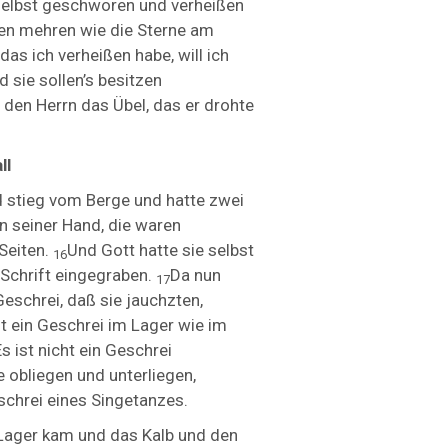
 selbst geschworen und verheißen
men mehren wie die Sterne am
das ich verheißen habe, will ich
sie sollen’s besitzen
 den Herrn das Übel, das er drohte
ll
 stieg vom Berge und hatte zwei
n seiner Hand, die waren
Seiten.
Und Gott hatte sie selbst
16
Schrift eingegraben.
Da nun
17
eschrei, daß sie jauchzten,
st ein Geschrei im Lager wie im
s ist nicht ein Geschrei
e obliegen und unterliegen,
schrei eines Singetanzes.
 Lager kam und das Kalb und den