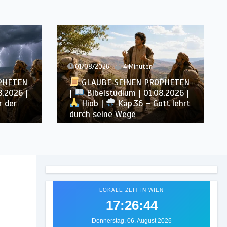
4 Minuten
31/07/2026
4 Minuten
 SEINEN PROPHETEN
GLAUBE SEINEN PROPH
tudium | 01.08.2026 |
|
Bibelstudium | 31.07.20
Kap.36 – Gott lehrt
Hiob |
Kap.35 – Gott 
ne Wege
über unserem Verstehen
LOKALE ZEIT IN WIEN
17:26:46
Donnerstag, 06. August 2026