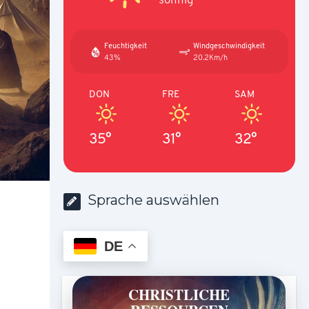
Feuchtigkeit
Windgeschwindigkeit
43%
20.2Km/h
DON
FRE
SAM
35°
31°
32°
Sprache auswählen
DE
CHRISTLICHE