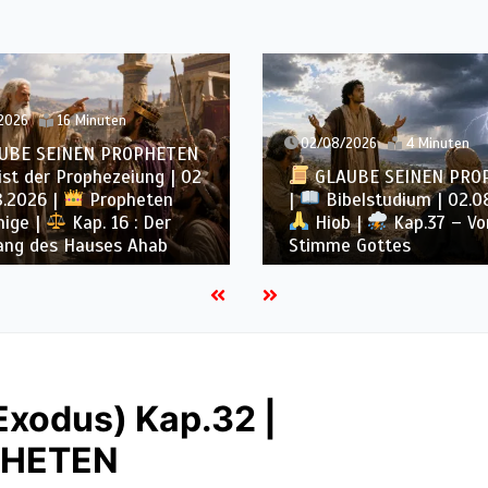
02/08/2026
4 Minuten
01/08/2026
GLAUBE SEINEN PROPHETEN
GLAUBE
|
Bibelstudium | 02.08.2026 |
|
Bibels
Hiob |
Kap.37 – Vor der
Hiob |
Stimme Gottes
durch sei
Exodus) Kap.32 |
PHETEN