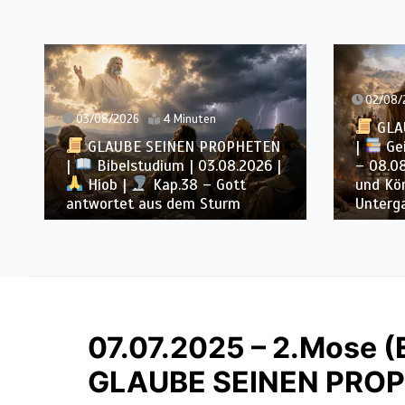
02/08/2026
16 Minuten
uten
GLAUBE SEINEN PROPHETEN
 PROPHETEN
|
Geist der Prophezeiung | 02
 03.08.2026 |
– 08.08.2026 |
Propheten
 – Gott
und Könige |
Kap. 16 : Der
 Sturm
Untergang des Hauses Ahab
07.07.2025 – 2.Mose (
GLAUBE SEINEN PRO