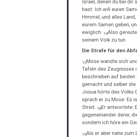
Israel,
denen du bei dir
hast: Ich will euren Sa
Himmel, und alles Land, 
eurem Samen geben, und 
ewiglich.
Also gereute
14
seinem Volk zu tun.
Die Strafe für den Abfa
Mose wandte sich und
15
Tafeln des Zeugnisses i
beschrieben auf beiden 
gemacht und selber die 
Josua hörte des Volks G
sprach er zu Mose: Es i
Streit.
Er antwortete: E
18
gegeneinander derer, di
sondern ich höre ein Ge
Als er aber nahe zum
19