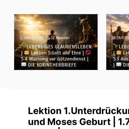
29/07/2026
12 Minuten
28/07/
LEBENDIGES GLAUBENSLEBEN
LEB
|
Lektion 5.Gott alle Ehre |
|
Lek
5.4 Warnung vor Götzendienst |
5.3 Aus
DIE KORINTHERBRIEFE
|
DI
Lektion 1.Unterdrücku
und Moses Geburt | 1.