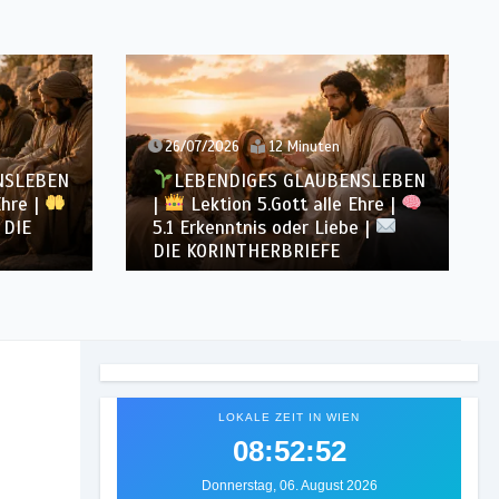
26/07/2026
12 Minuten
NSLEBEN
LEBENDIGES GLAUBENSLEBEN
Ehre |
|
Lektion 5.Gott alle Ehre |
DIE
5.1 Erkenntnis oder Liebe |
DIE KORINTHERBRIEFE
LOKALE ZEIT IN WIEN
08:52:55
Donnerstag, 06. August 2026