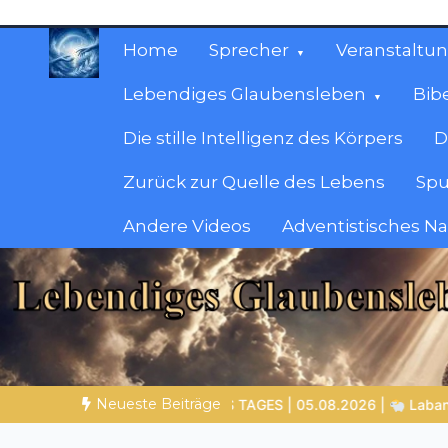
Zum
Inhalt
Home
Sprecher
Veranstaltu
springen
Lebendiges Glaubensleben
Bib
Die stille Intelligenz des Körpers
D
Zurück zur Quelle des Lebens
Spu
Andere Videos
Adventistisches N
Christliche Ressour
Materialien, die stärken. Antworten, die leit
Neueste Beiträge
ban – der Mann, der andere überlistete und selbst Gottes Grenzen 