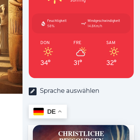
Feuchtigkeit
Windgeschwindigkeit
58%
14.8Km/h
DON
FRE
SAM
34°
31°
32°
Sprache auswählen
DE
CHRISTLICHE