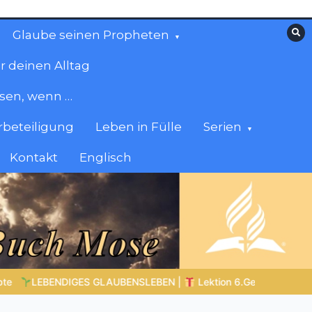
Glaube seinen Propheten
r deinen Alltag
esen, wenn …
beteiligung
Leben in Fülle
Serien
Kontakt
Englisch
 Gaben |
6.4 Die Gabe der Zungenrede |
DIE KORINTHERBRIEF