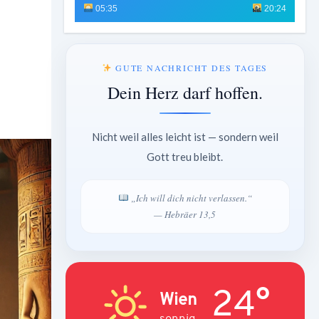
05:35
20:24
GUTE NACHRICHT DES TAGES
Dein Herz darf hoffen.
Nicht weil alles leicht ist — sondern weil
Gott treu bleibt.
„Ich will dich nicht verlassen.“
— Hebräer 13,5
24°
Wien
sonnig